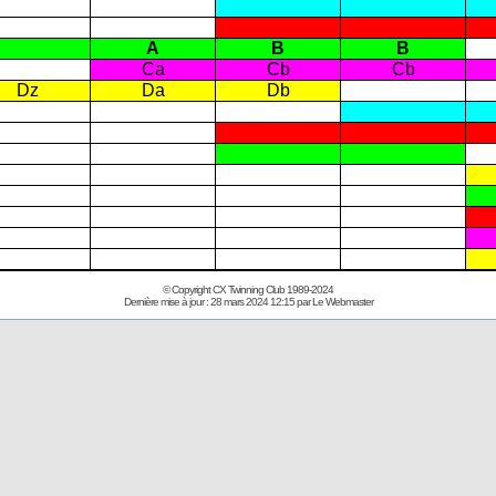
A
B
B
Ca
Cb
Cb
Dz
Da
Db
©
Copyright CX Twinning Club 1989-2024
Dernière mise à jour :
28 mars 2024 12:15
par Le Webmaster