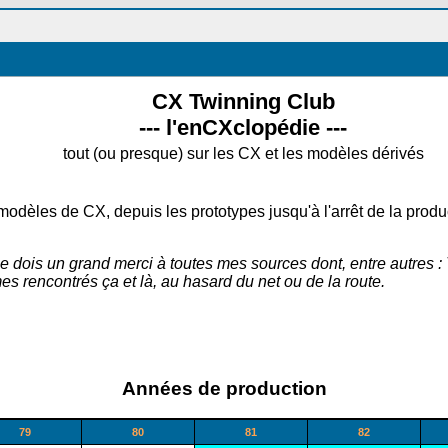
CX Twinning Club
--- l'enCXclopédie ---
tout (ou presque) sur les CX et les modèles dérivés
modèles de CX, depuis les prototypes jusqu'à l'arrêt de la produ
r, je dois un grand merci à toutes mes sources dont, entre aut
es rencontrés ça et là, au hasard du net ou de la route.
Années de production
79
80
81
82