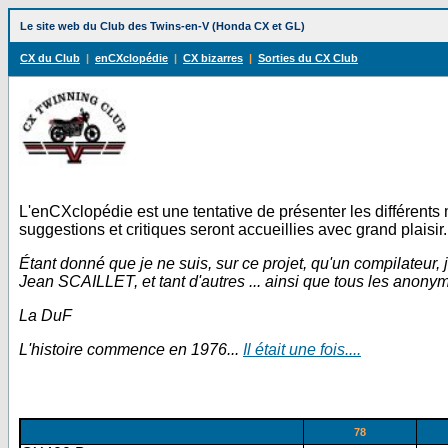
Le site web du Club des Twins-en-V (Honda CX et GL)
CX du Club
|
enCXclopédie
|
CX bizarres
|
Sorties du CX Club
L'enCXclopédie est une tentative de présenter les différents 
suggestions et critiques seront accueillies avec grand plaisir.
Étant donné que je ne suis, sur ce projet, qu'un compilateu
Jean SCAILLET, et tant d'autres ... ainsi que tous les anonym
La DuF
L'histoire commence en 1976...
Il était une fois....
78