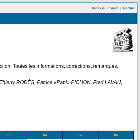
Index du Forum
|
Portail
ction. Toutes les informations, corrections, remarques,
res : Thierry RODÈS, Patrice «Papi» PICHON, Fred LAVAU,
83
84
85
86