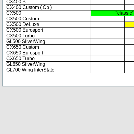
CX400 B
CX400 Custom ( Cb )
CX500
"classic"
CX500 Custom
CX500 DeLuxe
CX500 Eurosport
CX500 Turbo
GL500 SilverWing
CX650 Custom
CX650 Eurosport
CX650 Turbo
GL650 SilverWing
GL700 Wing InterState