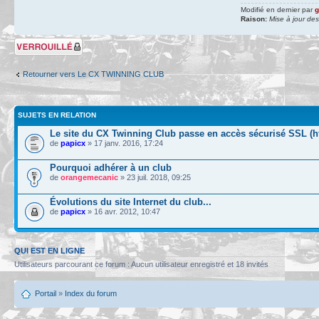
Modifié en dernier par
Raison:
Mise à jour de
Sujet verrouillé
Retourner vers Le CX TWINNING CLUB
SUJETS EN RELATION
Le site du CX Twinning Club passe en accès sécurisé SSL (ht
de
papicx
» 17 janv. 2016, 17:24
Pourquoi adhérer à un club
de
orangemecanic
» 23 juil. 2018, 09:25
Évolutions du site Internet du club...
de
papicx
» 16 avr. 2012, 10:47
QUI EST EN LIGNE
Utilisateurs parcourant ce forum : Aucun utilisateur enregistré et 18 invités
Portail
»
Index du forum