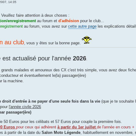
 2007, 14:35
Veuillez faire attention à deux choses :
tion/enregistrement
au forum et
d'adhésion
pour le club...
enregistrement
au forum, vous avez sur
cette autre page
les explications détail
on au club
, vous y êtes sur la bonne page.
est actualisé pour l'année
2026
.
de grands malades et amoureux des CX c'est très simple, vous avez deux fiche
conducteur et éventuellement le(la) passager(ère)
our la machine.
 droit d'entrée à ne payer d'une seule fois dans la vie
(que je te souhaite 
pour
l'année civile 2026
par passager(ère)
de 50 Euros pour les célibats et 57 Euros pour couple la première fois.
20 Euros
pour ceux qui adhèrent
à partir du 1er juillet
de l'année en cours + 
s à partir de la date du
Salon Moto Légende
, habituellement en novembre, 