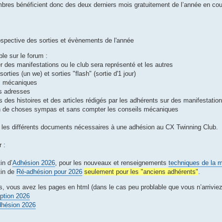
res bénéficient donc des deux derniers mois gratuitement de l’année en co
ospective des sorties et évènements de l'année
ble sur le forum :
r des manifestations ou le club sera représenté et les autres
sorties (un we) et sorties "flash" (sortie d'1 jour)
s mécaniques
s adresses
 des histoires et des articles rédigés par les adhérents sur des manifestations
in de choses sympas et sans compter les conseils mécaniques
nt les différents documents nécessaires à une adhésion au CX Twinning Club.
 :
in d’
Adhésion 2026
, pour les nouveaux et renseignements
techniques de la 
tin de
Ré-adhésion pour 2026
seulement pour les "anciens adhérents"
.
s, vous avez les pages en html (dans le cas peu problable que vous n’arriviez
iption 2026
dhésion 2026