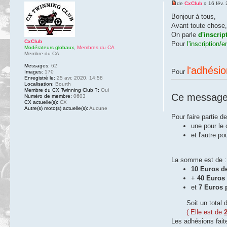
de
CxClub
» 16 fév.
Bonjour à tous,
Avant toute chose, 
On parle
d'inscrip
CxClub
Pour
l'inscription/
Modérateurs globaux
,
Membres du CA
Membre du CA
Messages:
62
l'adhési
Pour
Images:
170
Enregistré le:
25 avr. 2020, 14:58
Localisation:
Bourth
Membre du CX Twinning Club ?:
Oui
Ce message 
Numéro de membre:
0603
CX actuelle(s):
CX
Autre(s) moto(s) actuelle(s):
Aucune
Pour faire partie 
une pour le 
et l'autre p
La somme est de :
10 Euros de
+
40 Euros
et
7 Euros 
Soit un total 
( Elle est de
Les adhésions faite