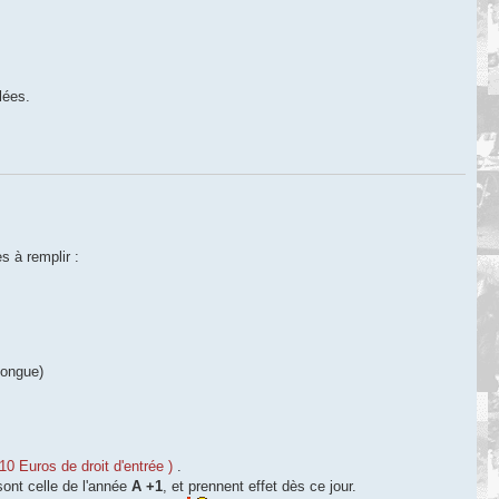
lées.
s à remplir :
longue)
10 Euros de droit d'entrée )
.
sont celle de l'année
A +1
, et prennent effet dès ce jour.