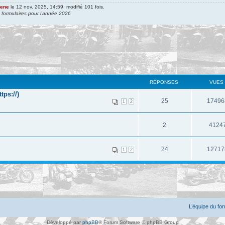
gene
le 12 nov. 2025, 14:59, modifié 101 fois.
s formulaires pour l'année 2026
RÉPONSES
VUES
tps://)
25
17496
1
2
2
4124
24
12717
1
2
L’équipe du fo
Développé par
phpBB
® Forum Software © phpBB Group