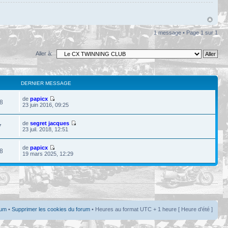
1 message • Page
1
sur
1
Aller à:
DERNIER MESSAGE
de
papicx
8
23 juin 2016, 09:25
de
segret jacques
7
23 juil. 2018, 12:51
de
papicx
8
19 mars 2025, 12:29
rum
•
Supprimer les cookies du forum
• Heures au format UTC + 1 heure [ Heure d’été ]