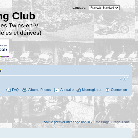
Langage:
ng Club
des Twins-en-V
les et dérivés)
n
FAQ
Albums Photos
Annuaire
M’enregistrer
Connexion
Voir le premier message non lu
• 1 message • Page
1
sur
1