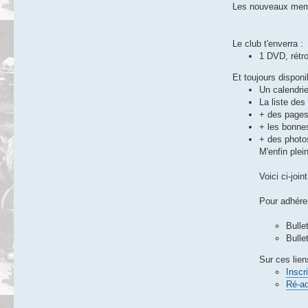
Les nouveaux memb
Le club t'enverra :
1 DVD, rétr
Et toujours disponi
Un calendrie
La liste des 
+ des page
+ les bonne
+ des photos
M'enfin ple
Voici ci-joi
Pour adhérer
Bullet
Bulle
Sur ces lien
Inscr
Ré-a