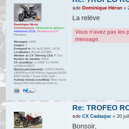
de
Dominique Héron
» 2
La relève
Dominique Héron
Administrateurs
,
Modérateurs globaux
,
Vous n’avez pas les pe
Adhérents 2026
,
Membres du CA
Président
message.
Messages:
4336
Images:
7
Enregistré le:
06 août 2005, 19:16
Localisation:
Bourth (27580)
Membre du CX Twinning Club ?:
Oui
Numéro de membre:
0603
CX actuelle(s):
cx 650E /cx 500R/
cx500C/cx500T
Moto(s) précédente(s):
125K3-CB450-
CB500Four-CB750Four-Japauto-GUZZI
850T+SIDE-+ Guzzi 1100 Calif +
Autre(s) moto(s) actuelle(s):
Moto Guzzi
Norge1200 8v/California 1100 ev
Re: TROFEO ROS
de
CX Cadaujac
» 20 jui
Bonsoir,