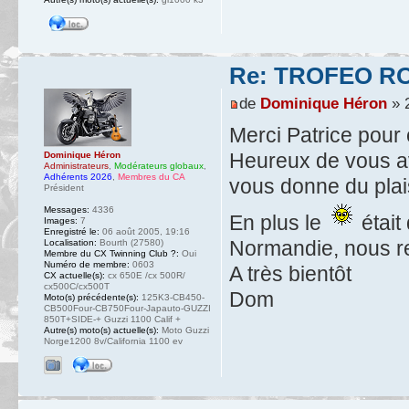
Re: TROFEO ROS
de
Dominique Héron
» 2
Merci Patrice pour 
Heureux de vous av
Dominique Héron
Administrateurs
,
Modérateurs globaux
,
Adhérents 2026
,
Membres du CA
vous donne du plais
Président
Messages:
4336
En plus le
était
Images:
7
Enregistré le:
06 août 2005, 19:16
Normandie, nous re
Localisation:
Bourth (27580)
Membre du CX Twinning Club ?:
Oui
Numéro de membre:
0603
A très bientôt
CX actuelle(s):
cx 650E /cx 500R/
cx500C/cx500T
Dom
Moto(s) précédente(s):
125K3-CB450-
CB500Four-CB750Four-Japauto-GUZZI
850T+SIDE-+ Guzzi 1100 Calif +
Autre(s) moto(s) actuelle(s):
Moto Guzzi
Norge1200 8v/California 1100 ev