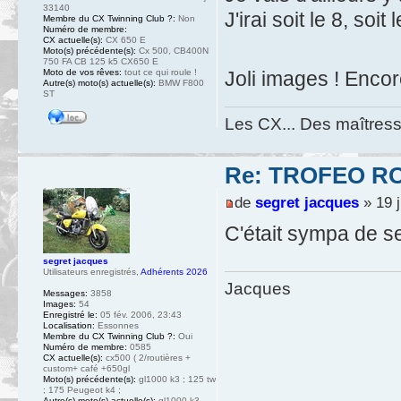
33140
J'irai soit le 8, soi
Membre du CX Twinning Club ?:
Non
Numéro de membre:
CX actuelle(s):
CX 650 E
Moto(s) précédente(s):
Cx 500, CB400N
750 FA CB 125 k5 CX650 E
Joli images ! Encor
Moto de vos rêves:
tout ce qui roule !
Autre(s) moto(s) actuelle(s):
BMW F800
ST
Les CX... Des maîtresse
Re: TROFEO ROS
de
segret jacques
» 19 j
C'était sympa de se
segret jacques
Utilisateurs enregistrés
,
Adhérents 2026
Jacques
Messages:
3858
Images:
54
Enregistré le:
05 fév. 2006, 23:43
Localisation:
Essonnes
Membre du CX Twinning Club ?:
Oui
Numéro de membre:
0585
CX actuelle(s):
cx500 ( 2/routières +
custom+ café +650gl
Moto(s) précédente(s):
gl1000 k3 ; 125 tw
; 175 Peugeot k4 ;
Autre(s) moto(s) actuelle(s):
gl1000 k3