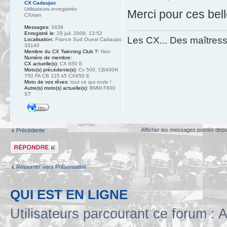
CX Cadaujac
Utilisateurs enregistrés
Merci pour ces bel
CXman
Messages:
3438
Enregistré le:
29 juil. 2009, 13:52
Les CX... Des maîtresse
Localisation:
France Sud Ouest Cadaujac
33140
Membre du CX Twinning Club ?:
Non
Numéro de membre:
CX actuelle(s):
CX 650 E
Moto(s) précédente(s):
Cx 500, CB400N
750 FA CB 125 k5 CX650 E
Moto de vos rêves:
tout ce qui roule !
Autre(s) moto(s) actuelle(s):
BMW F800
ST
Afficher les messages postés depu
Précédente
Répondre
Retourner vers Présentation
QUI EST EN LIGNE
Utilisateurs parcourant ce forum : A