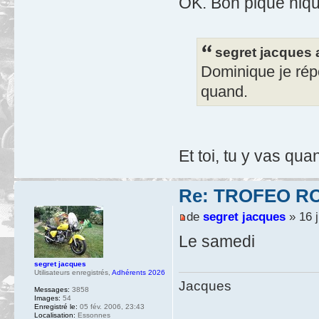
OK. Bon pique niqu
segret jacques a
Dominique je répo
quand.
Et toi, tu y vas qua
Re: TROFEO ROS
de
segret jacques
» 16 j
Le samedi
segret jacques
Utilisateurs enregistrés
,
Adhérents 2026
Jacques
Messages:
3858
Images:
54
Enregistré le:
05 fév. 2006, 23:43
Localisation:
Essonnes