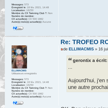
Messages:
573
Enregistré le:
18 fév. 2021, 14:48
Localisation:
16250
Membre du CX Twinning Club ?:
Non
Numéro de membre:
CX actuelle(s):
CX 500 1982
Autre(s) moto(s) actuelle(s):
Aucune
Re: TROFEO ROS
de
ELLIMACMIS
» 16 jui
gerontix a écrit:
...
ELLIMACMIS
Utilisateurs enregistrés
Aujourd'hui, j'en
Messages:
573
Enregistré le:
18 fév. 2021, 14:48
Localisation:
16250
une autre prochai
Membre du CX Twinning Club ?:
Non
Numéro de membre:
CX actuelle(s):
CX 500 1982
Autre(s) moto(s) actuelle(s):
Aucune