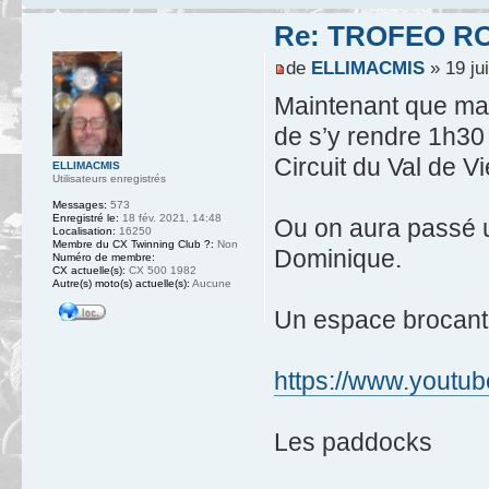
Re: TROFEO ROS
de
ELLIMACMIS
» 19 jui
Maintenant que ma mo
de s’y rendre 1h30 
Circuit du Val de V
ELLIMACMIS
Utilisateurs enregistrés
Messages:
573
Enregistré le:
18 fév. 2021, 14:48
Ou on aura passé 
Localisation:
16250
Membre du CX Twinning Club ?:
Non
Dominique.
Numéro de membre:
CX actuelle(s):
CX 500 1982
Autre(s) moto(s) actuelle(s):
Aucune
Un espace brocant
https://www.youtu
Les paddocks