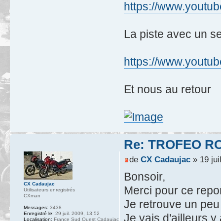
https://www.youtu
La piste avec un s
https://www.yout
Et nous au retour
Re: TROFEO ROS
de
CX Cadaujac
» 19 jui
Bonsoir,
CX Cadaujac
Merci pour ce repo
Utilisateurs enregistrés
CXman
Je retrouve un peu
Messages:
3438
Enregistré le:
29 juil. 2009, 13:52
Je vais d'ailleurs y
Localisation:
France Sud Ouest Cadaujac