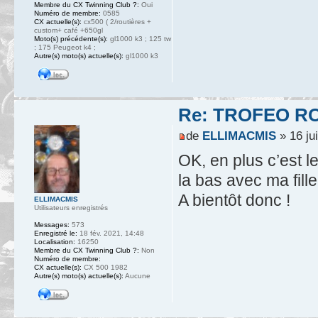
Membre du CX Twinning Club ?:
Oui
Numéro de membre:
0585
CX actuelle(s):
cx500 ( 2/routières +
custom+ café +650gl
Moto(s) précédente(s):
gl1000 k3 ; 125 tw
; 175 Peugeot k4 ;
Autre(s) moto(s) actuelle(s):
gl1000 k3
Re: TROFEO ROS
de
ELLIMACMIS
» 16 jui
OK, en plus c’est l
la bas avec ma fille
A bientôt donc !
ELLIMACMIS
Utilisateurs enregistrés
Messages:
573
Enregistré le:
18 fév. 2021, 14:48
Localisation:
16250
Membre du CX Twinning Club ?:
Non
Numéro de membre:
CX actuelle(s):
CX 500 1982
Autre(s) moto(s) actuelle(s):
Aucune