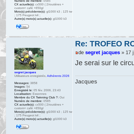
Numéro de membre:
0585
CX actuelle(s):
cx500 ( 2/routières +
custom+ café +650gl
Moto(s) précédente(s):
gl1000 k3 ; 125 tw
; 175 Peugeot k4 ;
Autre(s) moto(s) actuelle(s):
gl1000 k3
Re: TROFEO ROS
de
segret jacques
» 17 j
Je serai sur le circ
segret jacques
Utilisateurs enregistrés
,
Adhérents 2026
Jacques
Messages:
3858
Images:
54
Enregistré le:
05 fév. 2006, 23:43
Localisation:
Essonnes
Membre du CX Twinning Club ?:
Oui
Numéro de membre:
0585
CX actuelle(s):
cx500 ( 2/routières +
custom+ café +650gl
Moto(s) précédente(s):
gl1000 k3 ; 125 tw
; 175 Peugeot k4 ;
Autre(s) moto(s) actuelle(s):
gl1000 k3