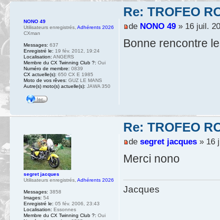
Re: TROFEO ROS
NONO 49
de
NONO 49
» 16 juil. 2
Utilisateurs enregistrés
,
Adhérents 2026
CXman
Bonne rencontre les
Messages:
637
Enregistré le:
19 fév. 2012, 19:24
Localisation:
ANGERS
Membre du CX Twinning Club ?:
Oui
Numéro de membre:
0839
CX actuelle(s):
650 CX E 1985
Moto de vos rêves:
GUZ LE MANS
Autre(s) moto(s) actuelle(s):
JAWA 350
Re: TROFEO ROS
de
segret jacques
» 16 j
Merci nono
segret jacques
Utilisateurs enregistrés
,
Adhérents 2026
Jacques
Messages:
3858
Images:
54
Enregistré le:
05 fév. 2006, 23:43
Localisation:
Essonnes
Membre du CX Twinning Club ?:
Oui