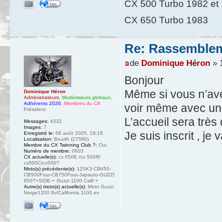
CX 500 Turbo 1982 et 1
CX 650 Turbo 1983
Re: Rassemblem
de
Dominique Héron
» 1
Bonjour
Même si vous n’ave
Dominique Héron
Administrateurs
,
Modérateurs globaux
,
Adhérents 2026
,
Membres du CA
voir même avec un
Président
L’accueil sera très
Messages:
4332
Images:
7
Je suis inscrit , je
Enregistré le:
06 août 2005, 19:16
Localisation:
Bourth (27580)
Membre du CX Twinning Club ?:
Oui
Numéro de membre:
0603
CX actuelle(s):
cx 650E /cx 500R/
cx500C/cx500T
Moto(s) précédente(s):
125K3-CB450-
CB500Four-CB750Four-Japauto-GUZZI
850T+SIDE-+ Guzzi 1100 Calif +
Autre(s) moto(s) actuelle(s):
Moto Guzzi
Norge1200 8v/California 1100 ev