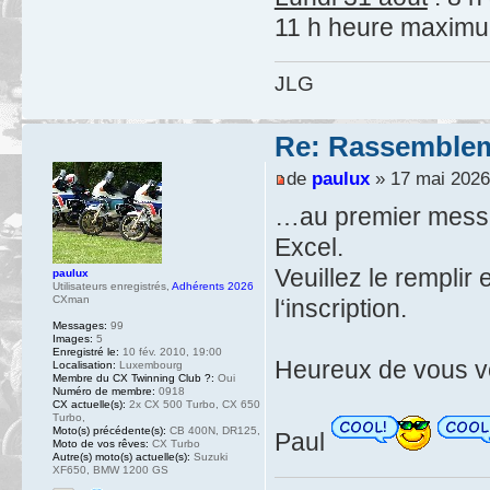
11 h heure maximu
JLG
Re: Rassemblem
de
paulux
» 17 mai 2026
…au premier messag
Excel.
Veuillez le remplir
paulux
Utilisateurs enregistrés
,
Adhérents 2026
CXman
l‘inscription.
Messages:
99
Images:
5
Enregistré le:
10 fév. 2010, 19:00
Heureux de vous v
Localisation:
Luxembourg
Membre du CX Twinning Club ?:
Oui
Numéro de membre:
0918
CX actuelle(s):
2x CX 500 Turbo, CX 650
Turbo,
Moto(s) précédente(s):
CB 400N, DR125,
Paul
Moto de vos rêves:
CX Turbo
Autre(s) moto(s) actuelle(s):
Suzuki
XF650, BMW 1200 GS