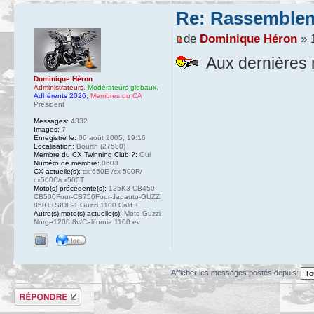
Re: Rassemblem
de
Dominique Héron
» 1
Aux dernières 
Dominique Héron
Administrateurs
,
Modérateurs globaux
,
Adhérents 2026
,
Membres du CA
Président
Messages:
4332
Images:
7
Enregistré le:
06 août 2005, 19:16
Localisation:
Bourth (27580)
Membre du CX Twinning Club ?:
Oui
Numéro de membre:
0603
CX actuelle(s):
cx 650E /cx 500R/
cx500C/cx500T
Moto(s) précédente(s):
125K3-CB450-
CB500Four-CB750Four-Japauto-GUZZI
850T+SIDE-+ Guzzi 1100 Calif +
Autre(s) moto(s) actuelle(s):
Moto Guzzi
Norge1200 8v/California 1100 ev
Afficher les messages postés depuis:
Répondre