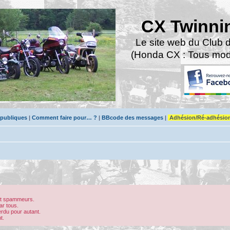
CX Twinni
Le site web du Club 
(Honda CX : Tous modè
 publiques
|
Comment faire pour… ?
|
BBcode des messages
|
Adhésion/Ré-adhésio
bot spammeurs.
ar tous.
erdu pour autant.
t.