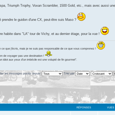
espa, Triumph Trophy, Voxan Scrambler, 1500 Gold, etc., mais avec aussi une 
imé prendre le guidon d'une CX, peut-être suis Maso ?
e habite dans "LA" tour de Vichy, et au dernier étage, pour la vue !
e ce que j'écris, mais je ne suis pas responsable de ce que vous comprenez !
en de voyager pas une destination !
 idiot aux yeux d'un imbécile est une volupté de fin gourmet".
cher les messages postés depuis:
Trier par
RÉPONSES
VUES