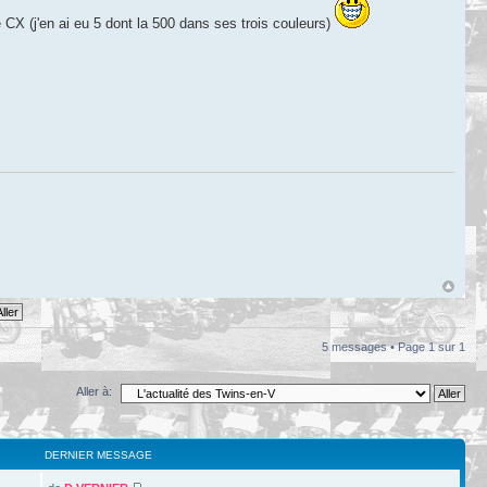
CX (j'en ai eu 5 dont la 500 dans ses trois couleurs)
5 messages • Page
1
sur
1
Aller à:
DERNIER MESSAGE