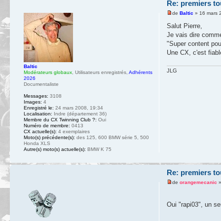
Re: premiers to
de
Baltic
» 16 mars 
Salut Pierre,
Je vais dire comme
"Super content pour
Une CX, c'est fiabl
Baltic
JLG
Modérateurs globaux
,
Utilisateurs enregistrés
,
Adhérents
2026
Documentaliste
Messages:
3108
Images:
4
Enregistré le:
24 mars 2008, 19:34
Localisation:
Indre (département 36)
Membre du CX Twinning Club ?:
Oui
Numéro de membre:
0413
CX actuelle(s):
4 exemplaires
Moto(s) précédente(s):
des 125, 600 BMW série 5, 500
Honda XLS
Autre(s) moto(s) actuelle(s):
BMW K 75
Re: premiers to
de
orangemecanic
»
Oui "rapi03", un s