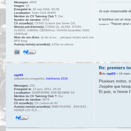
Messages:
6630
Images:
16
Enregistré le:
30 mai 2006, 00:06
Je suis responsable d
Localisation:
Saint Céré 46400
Membre du CX Twinning Club ?:
Oui
le bonheur est un moy
Numéro de membre:
0052
CX actuelle(s):
CX500 Custom (ma 5eme CX)
"Passer pour un
Courteline @ :
Moto(s) précédente(s):
CX500 (3), GL650, GT250,
XLR250, XJ900N, CB500Four, VOXAN Scrambler 1000,
1500Gold
Moto de vos rêves:
Je les ai eu.....presque toutes sauf une
BFG King'
Autre(s) moto(s) actuelle(s):
125ty en pièces
Re: premiers to
de
rapi03
» 16 mars 
rapi03
Utilisateurs enregistrés
,
Adhérents 2026
Plusieurs motos, oui
Messages:
153
J'espère que lorsqu
Enregistré le:
15 janv. 2021, 20:19
Et puis, si l'envie 
Localisation:
DOMPIERRE SUR BESBRE 03
Membre du CX Twinning Club ?:
Oui
Numéro de membre:
0875
CX actuelle(s):
CX custom de 82
Autre(s) moto(s) actuelle(s):
BMW R100RS , BSA B33 ,
HONDA 125 XLS ....