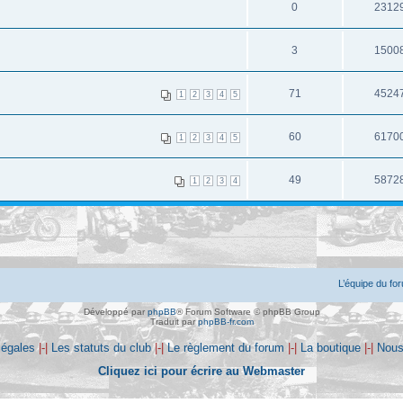
0
2312
3
1500
71
4524
1
2
3
4
5
60
6170
1
2
3
4
5
49
5872
1
2
3
4
L’équipe du fo
Développé par
phpBB
® Forum Software © phpBB Group
Traduit par
phpBB-fr.com
légales
|-|
Les statuts du club
|-|
Le règlement du forum
|-|
La boutique
|-|
Nous
Cliquez ici pour écrire au Webmaster