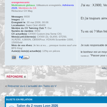
orangemecanic
J'ai eu : XJ900, V
Modérateurs globaux
,
Utilisateurs enregistrés
,
Adhérents
2026
,
Membres du CA
Rédacteur CX Mag
Messages:
6630
Et j'ai toujours a
Images:
16
Enregistré le:
30 mai 2006, 00:06
Localisation:
Saint Céré 46400
Membre du CX Twinning Club ?:
Oui
Tu es où ? Mon frèr
Numéro de membre:
0052
CX actuelle(s):
CX500 Custom (ma 5eme CX)
Moto(s) précédente(s):
CX500 (3), GL650, GT250,
XLR250, XJ900N, CB500Four, VOXAN Scrambler 1000,
1500Gold
Je suis responsable d
Moto de vos rêves:
Je les ai eu.....presque toutes sauf une
BFG King'
Autre(s) moto(s) actuelle(s):
125ty en pièces
le bonheur est un moy
"Passer pour un
Courteline @ :
Affi
Répondre
Retourner vers L'actualité des Twins-en-V
SUJETS EN RELATION
Salon du 2 roues Lyon 2026