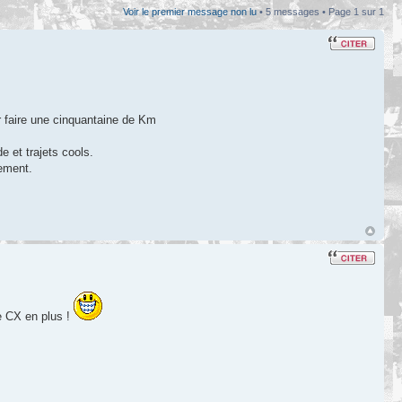
Voir le premier message non lu
• 5 messages • Page
1
sur
1
r faire une cinquantaine de Km
e et trajets cools.
lement.
ne CX en plus !