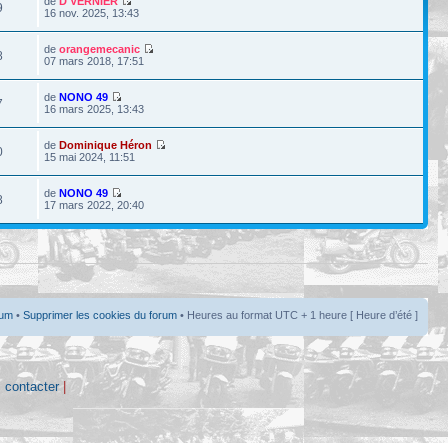
de
D VERNIER
9
16 nov. 2025, 13:43
de
orangemecanic
8
07 mars 2018, 17:51
de
NONO 49
7
16 mars 2025, 13:43
de
Dominique Héron
0
15 mai 2024, 11:51
de
NONO 49
8
17 mars 2022, 20:40
rum
•
Supprimer les cookies du forum
• Heures au format UTC + 1 heure [ Heure d’été ]
 contacter
|