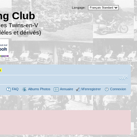
Langage:
ng Club
des Twins-en-V
les et dérivés)
n
FAQ
Albums Photos
Annuaire
M’enregistrer
Connexion