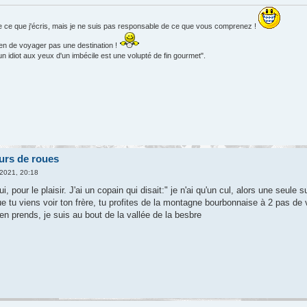
e ce que j'écris, mais je ne suis pas responsable de ce que vous comprenez !
en de voyager pas une destination !
 idiot aux yeux d'un imbécile est une volupté de fin gourmet".
urs de roues
2021, 20:18
, pour le plaisir. J'ai un copain qui disait:" je n'ai qu'un cul, alors une seule su
e tu viens voir ton frère, tu profites de la montagne bourbonnaise à 2 pas de vi
t'en prends, je suis au bout de la vallée de la besbre