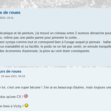
s de roues
2021, 22:11
canique et de peinture, j'ai trouvé un créneau entre 2 averses dimanche pou
u, même pas une petite panne pour pimenter la sortie...
l est sympa comme tout et correspond bien à l'usage auquel je pensais : ballad
sa maniabilité et sa facilité, le poids ne se fait pas sentir, on enroule tranquil
des économies d'autoroute, la prise au vent étant conséquente.
urs de roues
 16 mars 2021, 00:18
r toi, c'est une super bécane ! J'en ai eu beaucoup d'autres, mais toujours u
plus qu'une CX !
on frere à Vichy !