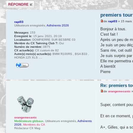
Répondre
premiers tour
de
rapi03
» 15 mars 
rapi03
Utilisateurs enregistrés
,
Adhérents 2026
Bonjour à tous.
Messages:
153
C'est fait !
Enregistré le:
15 janv. 2021, 20:19
Après un peu de mé
Localisation:
DOMPIERRE SUR BESBRE 03
Membre du CX Twinning Club ?:
Oui
Je suis un peu déç
Numéro de membre:
0875
Sans rire, cet outi
CX actuelle(s):
CX custom de 82
Autre(s) moto(s) actuelle(s):
BMW R100RS , BSA B33 ,
Je suis surpris par 
HONDA 125 XLS ....
Elle me permettra 
A bientôt
Pierre
Re: premiers to
de
orangemecanic
»
Super, content pou
Et en ce moment, 
orangemecanic
Modérateurs globaux
,
Utilisateurs enregistrés
,
Adhérents
2026
,
Membres du CA
A+, Gilles, qui a s
Rédacteur CX Mag