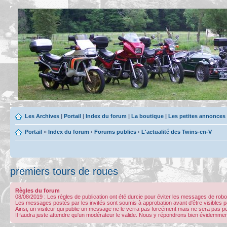
Les Archives
|
Portail
|
Index du forum
|
La boutique
|
Les petites annonces
Portail
»
Index du forum
‹
Forums publics
‹
L'actualité des Twins-en-V
premiers tours de roues
Règles du forum
08/08/2019 : Les règles de publication ont été durcie pour éviter les messages de ro
Les messages postés par les invités sont soumis à approbation avant d'être visibles p
Ainsi, un visiteur qui publie un message ne le verra pas forcément mais ne sera pas p
Il faudra juste attendre qu'un modérateur le valide. Nous y répondrons bien évidemmen