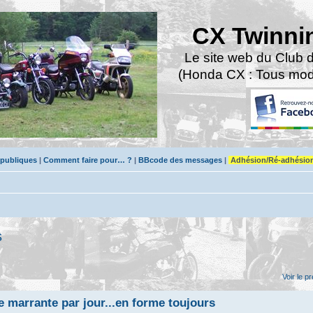
CX Twinni
Le site web du Club 
(Honda CX : Tous modè
 publiques
|
Comment faire pour… ?
|
BBcode des messages
|
Adhésion/Ré-adhésio
s
Voir le 
 marrante par jour...en forme toujours