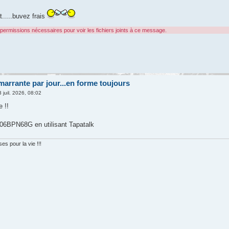
.....buvez frais
permissions nécessaires pour voir les fichiers joints à ce message.
arrante par jour...en forme toujours
 juil. 2026, 08:02
 !!
6BPN68G en utilisant Tapatalk
s pour la vie !!!