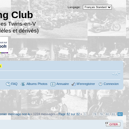
Langage:
ng Club
des Twins-en-V
les et dérivés)
n
FAQ
Albums Photos
Annuaire
M’enregistrer
Connexion
premier message non lu
• 1224 messages •
Page
82
sur
82
•
...
1
78
79
80
81
82