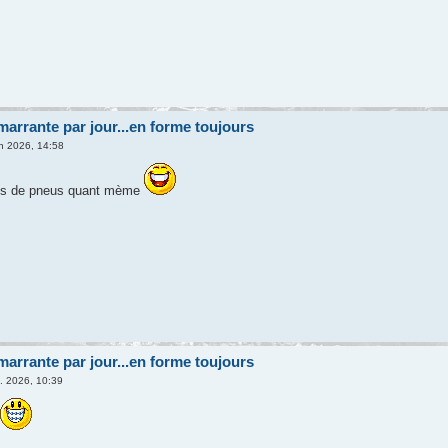
arrante par jour...en forme toujours
in 2026, 14:58
ces de pneus quant mème
arrante par jour...en forme toujours
l. 2026, 10:39
.