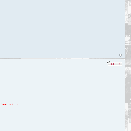
.
n funérarium.