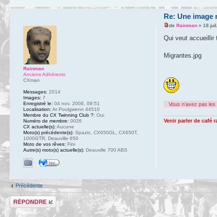
Re: Une image m
de
Rainman
» 18 jui
Qui veut accueilli
Migrantes.jpg
Rainman
Anciens Adhérents
CXman
Messages:
2014
Images:
7
Enregistré le:
04 nov. 2006, 09:51
Vous n’avez pas les 
Localisation:
Ar Poulgwenn 44510
Membre du CX Twinning Club ?:
Oui
Venir parler de café 
Numéro de membre:
0026
CX actuelle(s):
Aucune
Moto(s) précédente(s):
Spazio, CX650GL, CX650T,
1000GTR, Deauville 650
Moto de vos rêves:
Fini
Autre(s) moto(s) actuelle(s):
Deauville 700 ABS
Précédente
Répondre