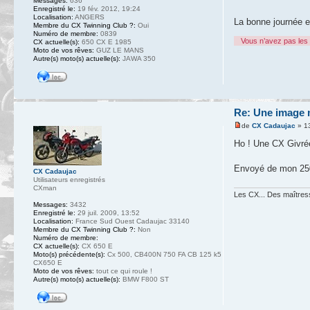
Messages:
636
Enregistré le:
19 fév. 2012, 19:24
Localisation:
ANGERS
La bonne journée et
Membre du CX Twinning Club ?:
Oui
Numéro de membre:
0839
Vous n’avez pas les 
CX actuelle(s):
650 CX E 1985
Moto de vos rêves:
GUZ LE MANS
Autre(s) moto(s) actuelle(s):
JAWA 350
Re: Une image m
de
CX Cadaujac
» 13
Ho ! Une CX Givrée
Envoyé de mon 250
CX Cadaujac
Utilisateurs enregistrés
CXman
Les CX... Des maîtresse
Messages:
3432
Enregistré le:
29 juil. 2009, 13:52
Localisation:
France Sud Ouest Cadaujac 33140
Membre du CX Twinning Club ?:
Non
Numéro de membre:
CX actuelle(s):
CX 650 E
Moto(s) précédente(s):
Cx 500, CB400N 750 FA CB 125 k5
CX650 E
Moto de vos rêves:
tout ce qui roule !
Autre(s) moto(s) actuelle(s):
BMW F800 ST