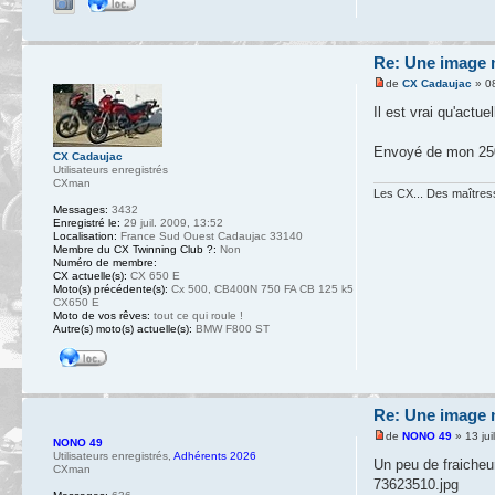
Re: Une image m
de
CX Cadaujac
» 08
Il est vrai qu'actue
Envoyé de mon 250
CX Cadaujac
Utilisateurs enregistrés
CXman
Les CX... Des maîtresse
Messages:
3432
Enregistré le:
29 juil. 2009, 13:52
Localisation:
France Sud Ouest Cadaujac 33140
Membre du CX Twinning Club ?:
Non
Numéro de membre:
CX actuelle(s):
CX 650 E
Moto(s) précédente(s):
Cx 500, CB400N 750 FA CB 125 k5
CX650 E
Moto de vos rêves:
tout ce qui roule !
Autre(s) moto(s) actuelle(s):
BMW F800 ST
Re: Une image m
de
NONO 49
» 13 jui
NONO 49
Utilisateurs enregistrés
,
Adhérents 2026
Un peu de fraicheur
CXman
73623510.jpg