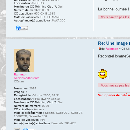
Localisation:
ANGERS
Membre du CX Twinning Club ?:
Oui
La bonne journée !
Numéro de membre:
0839
CX actuelle(s):
650 CX E 1985
Moto de vos rêves:
GUZ LE MANS
Vous n’avez pas les 
Autre(s) moto(s) actuelle(s):
JAWA 350
Re: Une image m
de
Rainman
» 08 jui
RecontreHommeSéd
Rainman
!
Anciens Adhérents
CXman
Vous n’avez pas les 
Messages:
2014
Images:
7
Venir parler de café 
Enregistré le:
04 nov. 2006, 09:51
Localisation:
Ar Poulgwenn 44510
Membre du CX Twinning Club ?:
Oui
Numéro de membre:
0026
CX actuelle(s):
Aucune
Moto(s) précédente(s):
Spazio, CX650GL, CX650T,
1000GTR, Deauville 650
Moto de vos rêves:
Fini
Autre(s) moto(s) actuelle(s):
Deauville 700 ABS