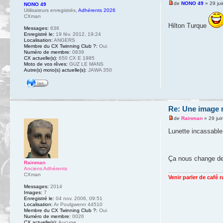
de
NONO 49
» 29 ju
NONO 49
Utilisateurs enregistrés
,
Adhérents 2026
CXman
Hilton Turque
Messages:
636
Enregistré le:
19 fév. 2012, 19:24
Localisation:
ANGERS
Membre du CX Twinning Club ?:
Oui
Numéro de membre:
0839
CX actuelle(s):
650 CX E 1985
Moto de vos rêves:
GUZ LE MANS
Autre(s) moto(s) actuelle(s):
JAWA 350
Re: Une image m
de
Rainman
» 29 jui
Lunette incassable,
Ça nous change de
Rainman
Anciens Adhérents
CXman
Venir parler de café 
Messages:
2014
Images:
7
Enregistré le:
04 nov. 2006, 09:51
Localisation:
Ar Poulgwenn 44510
Membre du CX Twinning Club ?:
Oui
Numéro de membre:
0026
CX actuelle(s):
Aucune