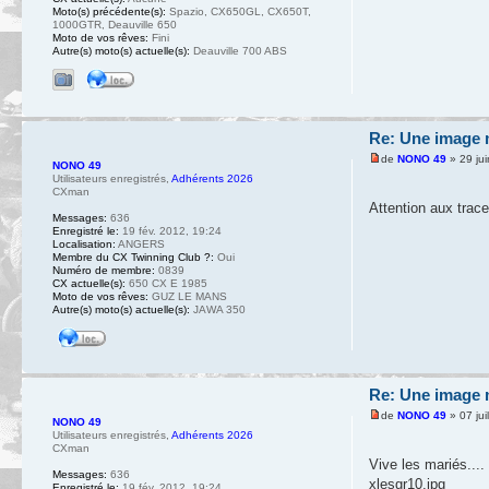
Moto(s) précédente(s):
Spazio, CX650GL, CX650T,
1000GTR, Deauville 650
Moto de vos rêves:
Fini
Autre(s) moto(s) actuelle(s):
Deauville 700 ABS
Re: Une image m
de
NONO 49
» 29 ju
NONO 49
Utilisateurs enregistrés
,
Adhérents 2026
CXman
Attention aux tra
Messages:
636
Enregistré le:
19 fév. 2012, 19:24
Localisation:
ANGERS
Membre du CX Twinning Club ?:
Oui
Numéro de membre:
0839
CX actuelle(s):
650 CX E 1985
Moto de vos rêves:
GUZ LE MANS
Autre(s) moto(s) actuelle(s):
JAWA 350
Re: Une image m
de
NONO 49
» 07 jui
NONO 49
Utilisateurs enregistrés
,
Adhérents 2026
CXman
Vive les mariés...
Messages:
636
xlesgr10.jpg
Enregistré le:
19 fév. 2012, 19:24