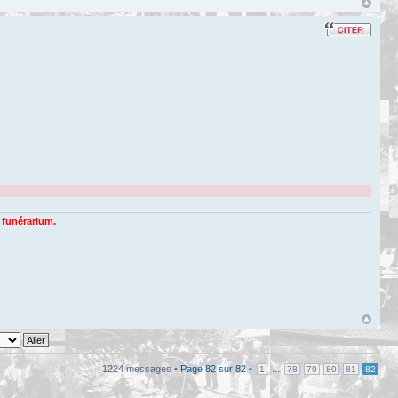
n funérarium.
1224 messages •
Page
82
sur
82
•
...
1
78
79
80
81
82