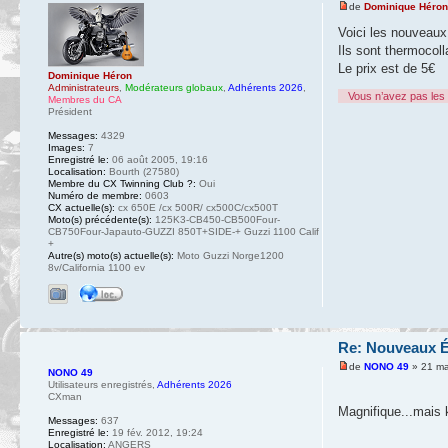
de
Dominique Héro
Voici les nouveau
Ils sont thermocol
Le prix est de 5€
Dominique Héron
Administrateurs
,
Modérateurs globaux
,
Adhérents 2026
,
Vous n’avez pas les 
Membres du CA
Président
Messages:
4329
Images:
7
Enregistré le:
06 août 2005, 19:16
Localisation:
Bourth (27580)
Membre du CX Twinning Club ?:
Oui
Numéro de membre:
0603
CX actuelle(s):
cx 650E /cx 500R/ cx500C/cx500T
Moto(s) précédente(s):
125K3-CB450-CB500Four-
CB750Four-Japauto-GUZZI 850T+SIDE-+ Guzzi 1100 Calif
+
Autre(s) moto(s) actuelle(s):
Moto Guzzi Norge1200
8v/California 1100 ev
Re: Nouveaux 
de
NONO 49
» 21 ma
NONO 49
Utilisateurs enregistrés
,
Adhérents 2026
CXman
Magnifique...mais
Messages:
637
Enregistré le:
19 fév. 2012, 19:24
Localisation:
ANGERS