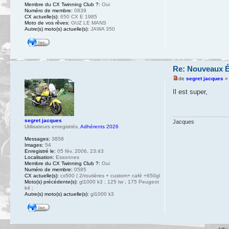
Membre du CX Twinning Club ?:
Oui
Numéro de membre:
0839
CX actuelle(s):
650 CX E 1985
Moto de vos rêves:
GUZ LE MANS
Autre(s) moto(s) actuelle(s):
JAWA 350
Re: Nouveaux 
de
segret jacques
» 
Il est super,
segret jacques
Jacques
Utilisateurs enregistrés
,
Adhérents 2026
Messages:
3858
Images:
54
Enregistré le:
05 fév. 2006, 23:43
Localisation:
Essonnes
Membre du CX Twinning Club ?:
Oui
Numéro de membre:
0585
CX actuelle(s):
cx500 ( 2/routières + custom+ café +650gl
Moto(s) précédente(s):
gl1000 k3 ; 125 tw ; 175 Peugeot
k4 ;
Autre(s) moto(s) actuelle(s):
gl1000 k3