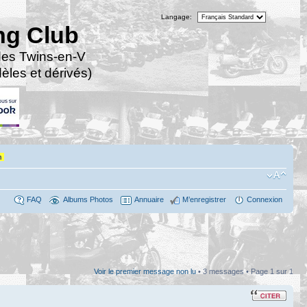
Langage:
ng Club
des Twins-en-V
les et dérivés)
n
FAQ
Albums Photos
Annuaire
M’enregistrer
Connexion
Voir le premier message non lu
• 3 messages • Page
1
sur
1