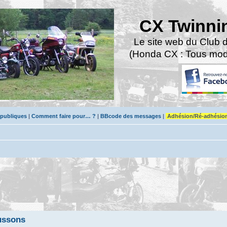
CX Twinni
Le site web du Club 
(Honda CX : Tous modè
 publiques
|
Comment faire pour… ?
|
BBcode des messages
|
Adhésion/Ré-adhésio
ussons