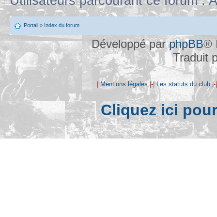
Utilisateurs parcourant ce forum : A
Portail
»
Index du forum
Développé par
phpBB
® 
Traduit 
|
Mentions légales
|-|
Les statuts du club
|-
Cliquez ici pou