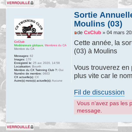
Sujet verrouillé
Sortie Annuell
Moulins (03)
de
CxClub
» 04 mars 20
Cette année, la sor
CxClub
Modérateurs globaux
,
Membres du CA
Membre du CA
(03) à Moulins
Messages:
62
Images:
170
Enregistré le:
25 avr. 2020, 14:58
Vous trouverez en pi
Localisation:
Bourth
Membre du CX Twinning Club ?:
Oui
Numéro de membre:
0603
plus vite car le no
CX actuelle(s):
CX
Autre(s) moto(s) actuelle(s):
Aucune
Fil de discussion
Vous n’avez pas les pe
message.
Sujet verrouillé