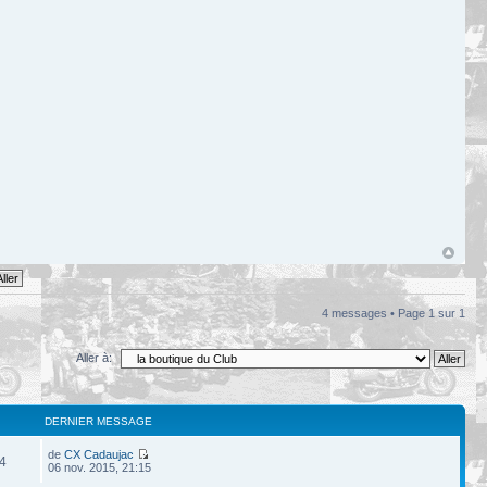
4 messages • Page
1
sur
1
Aller à:
DERNIER MESSAGE
de
CX Cadaujac
4
06 nov. 2015, 21:15