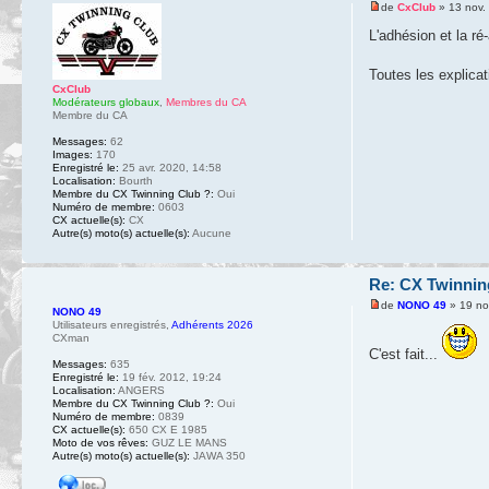
de
CxClub
» 13 nov.
L'adhésion et la r
Toutes les explicat
CxClub
Modérateurs globaux
,
Membres du CA
Membre du CA
Messages:
62
Images:
170
Enregistré le:
25 avr. 2020, 14:58
Localisation:
Bourth
Membre du CX Twinning Club ?:
Oui
Numéro de membre:
0603
CX actuelle(s):
CX
Autre(s) moto(s) actuelle(s):
Aucune
Re: CX Twinnin
de
NONO 49
» 19 no
NONO 49
Utilisateurs enregistrés
,
Adhérents 2026
CXman
C'est fait...
Messages:
635
Enregistré le:
19 fév. 2012, 19:24
Localisation:
ANGERS
Membre du CX Twinning Club ?:
Oui
Numéro de membre:
0839
CX actuelle(s):
650 CX E 1985
Moto de vos rêves:
GUZ LE MANS
Autre(s) moto(s) actuelle(s):
JAWA 350