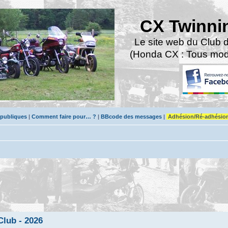
CX Twinni
Le site web du Club 
(Honda CX : Tous modè
 publiques
|
Comment faire pour… ?
|
BBcode des messages
|
Adhésion/Ré-adhésio
lub - 2026