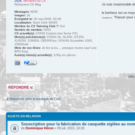
2026
,
Membres du CA
Je suis responsable d
Rédacteur CX Mag
Messages:
6630
le bonheur est un moy
Images:
16
"Passer pour un
Courteline @ :
Enregistré le:
30 mai 2006, 00:06
Localisation:
Saint Céré 46400
Membre du CX Twinning Club ?:
Oui
Numéro de membre:
0052
CX actuelle(s):
CX500 Custom (ma 5eme CX)
Moto(s) précédente(s):
CX500 (3), GL650, GT250,
XLR250, XJ900N, CB500Four, VOXAN Scrambler 1000,
1500Gold
Moto de vos rêves:
Je les ai eu.....presque toutes sauf une
BFG King'
Autre(s) moto(s) actuelle(s):
125ty en pièces
Affi
Répondre
Retourner vers la boutique du Club
SUJETS EN RELATION
Souscription pour la fabrication de casquette siglées au nom
de
Dominique Héron
» 09 juil. 2015, 10:29