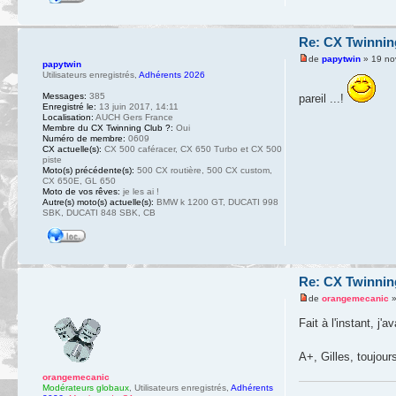
Re: CX Twinnin
de
papytwin
» 19 no
papytwin
Utilisateurs enregistrés
,
Adhérents 2026
Messages:
385
pareil ...!
Enregistré le:
13 juin 2017, 14:11
Localisation:
AUCH Gers France
Membre du CX Twinning Club ?:
Oui
Numéro de membre:
0609
CX actuelle(s):
CX 500 caféracer, CX 650 Turbo et CX 500
piste
Moto(s) précédente(s):
500 CX routière, 500 CX custom,
CX 650E, GL 650
Moto de vos rêves:
je les ai !
Autre(s) moto(s) actuelle(s):
BMW k 1200 GT, DUCATI 998
SBK, DUCATI 848 SBK, CB
Re: CX Twinnin
de
orangemecanic
»
Fait à l'instant, j'a
A+, Gilles, toujours
orangemecanic
Modérateurs globaux
,
Utilisateurs enregistrés
,
Adhérents