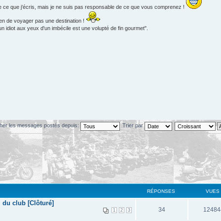
e ce que j'écris, mais je ne suis pas responsable de ce que vous comprenez !
en de voyager pas une destination !
 idiot aux yeux d'un imbécile est une volupté de fin gourmet".
cher les messages postés depuis:
Trier par
RÉPONSES
VUES
 du club [Clôturé]
34
12484
1
2
3