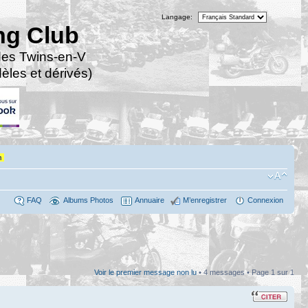
Langage:
ng Club
des Twins-en-V
les et dérivés)
n
FAQ
Albums Photos
Annuaire
M’enregistrer
Connexion
Voir le premier message non lu
• 4 messages • Page
1
sur
1