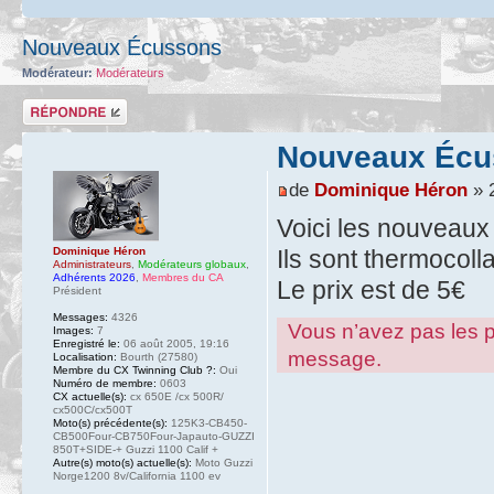
Nouveaux Écussons
Modérateur:
Modérateurs
Répondre
Nouveaux Écu
de
Dominique Héron
» 
Voici les nouveaux
Dominique Héron
Ils sont thermocoll
Administrateurs
,
Modérateurs globaux
,
Adhérents 2026
,
Membres du CA
Le prix est de 5€
Président
Messages:
4326
Vous n’avez pas les pe
Images:
7
Enregistré le:
06 août 2005, 19:16
message.
Localisation:
Bourth (27580)
Membre du CX Twinning Club ?:
Oui
Numéro de membre:
0603
CX actuelle(s):
cx 650E /cx 500R/
cx500C/cx500T
Moto(s) précédente(s):
125K3-CB450-
CB500Four-CB750Four-Japauto-GUZZI
850T+SIDE-+ Guzzi 1100 Calif +
Autre(s) moto(s) actuelle(s):
Moto Guzzi
Norge1200 8v/California 1100 ev