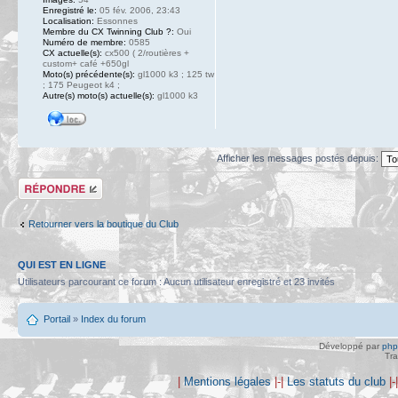
Enregistré le:
05 fév. 2006, 23:43
Localisation:
Essonnes
Membre du CX Twinning Club ?:
Oui
Numéro de membre:
0585
CX actuelle(s):
cx500 ( 2/routières +
custom+ café +650gl
Moto(s) précédente(s):
gl1000 k3 ; 125 tw
; 175 Peugeot k4 ;
Autre(s) moto(s) actuelle(s):
gl1000 k3
Afficher les messages postés depuis:
Répondre
Retourner vers la boutique du Club
QUI EST EN LIGNE
Utilisateurs parcourant ce forum : Aucun utilisateur enregistré et 23 invités
Portail
»
Index du forum
Développé par
ph
Tra
|
Mentions légales
|-|
Les statuts du club
|-