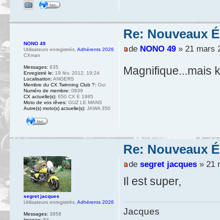
Re: Nouveaux 
NONO 49
de
NONO 49
» 21 mars 2
Utilisateurs enregistrés
,
Adhérents 2026
CXman
Magnifique...mais 
Messages:
635
Enregistré le:
19 fév. 2012, 19:24
Localisation:
ANGERS
Membre du CX Twinning Club ?:
Oui
Numéro de membre:
0839
CX actuelle(s):
650 CX E 1985
Moto de vos rêves:
GUZ LE MANS
Autre(s) moto(s) actuelle(s):
JAWA 350
Re: Nouveaux 
de
segret jacques
» 21 
Il est super,
segret jacques
Utilisateurs enregistrés
,
Adhérents 2026
Jacques
Messages:
3858
Images:
54