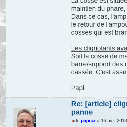
La cosse est située 
maintien du phare,
Dans ce cas, l'amp
le retour de l'ampou
cosses qui est bra
Les clignotants ava
Soit la cosse de ma
barre/support des c
cassée. C'est asse
Papi
Re: [article] cl
panne
de
papicx
» 16 avr. 2013