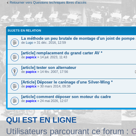
Retourner vers Questions techniques libres d'accès
SUJETS EN RELATION
La méthode un peu brutale de montage d'un joint de pompe à
de
Lugo
» 31 déc. 2016, 12:59
[article] remplacement du grand carter AV *
de
papicx
» 14 juil. 2023, 11:43
[article] tester son alternateur
de
papicx
» 14 fév. 2007, 17:56
[Article] Déposer le carénage d'une Silver-Wing *
de
papicx
» 30 mars 2014, 09:38
[article] comment déposer son moteur du cadre
de
papicx
» 24 mai 2026, 12:07
QUI EST EN LIGNE
Utilisateurs parcourant ce forum :
G