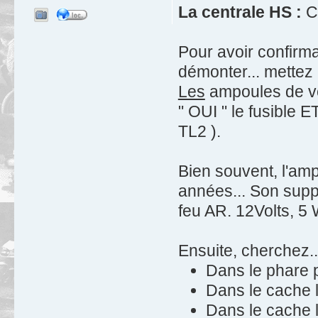
La centrale HS :
C'
Pour avoir confirma
démonter... mettez la
Les
ampoules de vei
" OUI " le fusible ET
TL2 ).
Bien souvent, l'amp
années... Son suppo
feu AR. 12Volts, 5 
Ensuite, cherchez..
Dans le phare p
Dans le cache l
Dans le cache l