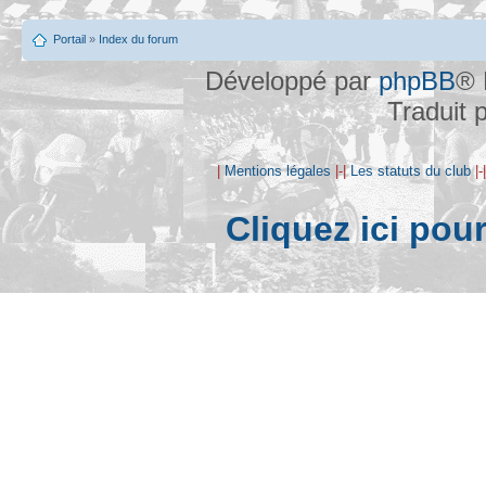
Portail
»
Index du forum
Développé par
phpBB
® 
Traduit 
|
Mentions légales
|-|
Les statuts du club
|-
Cliquez ici pou