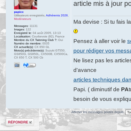
article mis à jour p
papicx
Utilisateurs enregistrés
,
Adhérents 2026
,
Modérateurs
Ma devise : Si tu fais l
Messages:
11131
Images:
122
Enregistré le:
04 août 2005, 13:13
Localisation:
Courbevoie (92), France
Pensez à aller voir le
s
Membre du CX Twinning Club ?:
Oui
Numéro de membre:
0035
CX actuelle(s):
CX 650 GL
pour rédiger vos mes
Moto(s) précédente(s):
Suzuki GT550,
GS850G, GS850L, CX500B, CX500Ca,
CX 650 T, CX 500 Cb
Ne lisez pas les artic
d'avance
articles techniques da
Papi. ( diminutif de
PA
besoin de vous expliqu
Afficher les messages postés depuis:
Répondre