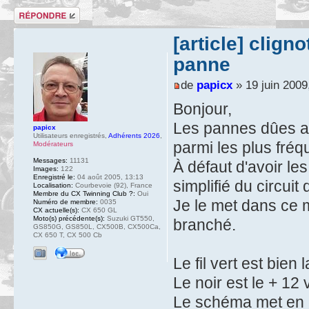
Répondre
[article] clig
panne
de
papicx
» 19 juin 2009
Bonjour,
Les pannes dûes au
papicx
Utilisateurs enregistrés
,
Adhérents 2026
,
parmi les plus fréq
Modérateurs
Messages:
11131
À défaut d'avoir les
Images:
122
Enregistré le:
04 août 2005, 13:13
simplifié du circuit
Localisation:
Courbevoie (92), France
Membre du CX Twinning Club ?:
Oui
Je le met dans ce
Numéro de membre:
0035
CX actuelle(s):
CX 650 GL
Moto(s) précédente(s):
Suzuki GT550,
branché.
GS850G, GS850L, CX500B, CX500Ca,
CX 650 T, CX 500 Cb
Le fil vert est bien
Le noir est le + 12 
Le schéma met en év