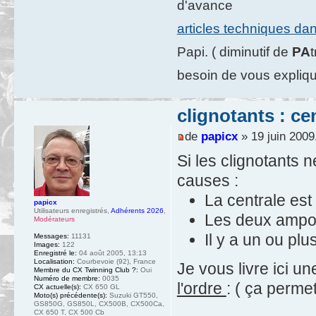
d'avance
articles techniques da
Papi. ( diminutif de
PA
besoin de vous expliqu
clignotants : ce
de
papicx
» 19 juin 2009
Si les clignotants 
causes :
La centrale est
papicx
Utilisateurs enregistrés
,
Adhérents 2026
,
Les deux ampo
Modérateurs
Il y a un ou plu
Messages:
11131
Images:
122
Enregistré le:
04 août 2005, 13:13
Localisation:
Courbevoie (92), France
Je vous livre ici 
Membre du CX Twinning Club ?:
Oui
Numéro de membre:
0035
l'ordre
: ( ça perme
CX actuelle(s):
CX 650 GL
Moto(s) précédente(s):
Suzuki GT550,
GS850G, GS850L, CX500B, CX500Ca,
CX 650 T, CX 500 Cb