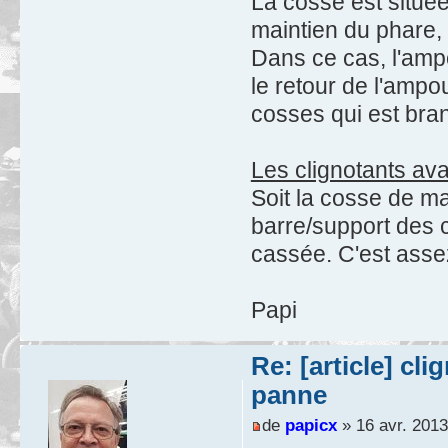
La cosse est située 
maintien du phare,
Dans ce cas, l'amp
le retour de l'ampou
cosses qui est bra
Les clignotants ava
Soit la cosse de ma
barre/support des c
cassée. C'est asse
Papi
Re: [article] cl
panne
de
papicx
» 16 avr. 2013