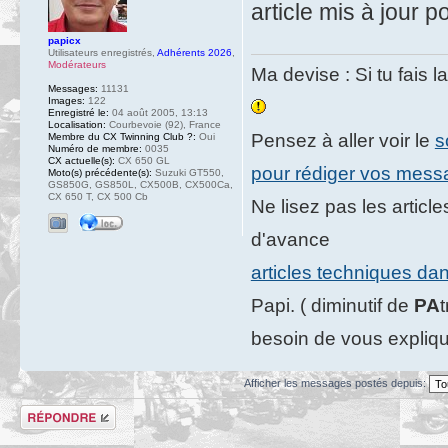
article mis à jour p
papicx
Utilisateurs enregistrés
,
Adhérents 2026
,
Modérateurs
Ma devise : Si tu fais l
Messages:
11131
Images:
122
Enregistré le:
04 août 2005, 13:13
Localisation:
Courbevoie (92), France
Pensez à aller voir le
s
Membre du CX Twinning Club ?:
Oui
Numéro de membre:
0035
CX actuelle(s):
CX 650 GL
pour rédiger vos mes
Moto(s) précédente(s):
Suzuki GT550,
GS850G, GS850L, CX500B, CX500Ca,
CX 650 T, CX 500 Cb
Ne lisez pas les artic
d'avance
articles techniques da
Papi. ( diminutif de
PA
besoin de vous expliqu
Afficher les messages postés depuis:
Répondre