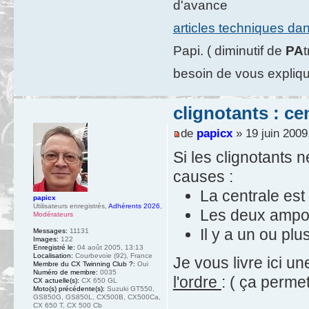
d'avance
articles techniques da
Papi. ( diminutif de
PA
besoin de vous expliqu
clignotants : ce
de
papicx
» 19 juin 2009
Si les clignotants 
causes :
La centrale est
papicx
Utilisateurs enregistrés
,
Adhérents 2026
,
Les deux ampo
Modérateurs
Il y a un ou plu
Messages:
11131
Images:
122
Enregistré le:
04 août 2005, 13:13
Localisation:
Courbevoie (92), France
Je vous livre ici 
Membre du CX Twinning Club ?:
Oui
Numéro de membre:
0035
l'ordre
: ( ça perme
CX actuelle(s):
CX 650 GL
Moto(s) précédente(s):
Suzuki GT550,
GS850G, GS850L, CX500B, CX500Ca,
CX 650 T, CX 500 Cb