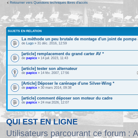
Retourner vers Questions techniques libres d'accès
SUJETS EN RELATION
La méthode un peu brutale de montage d'un joint de pompe à
de
Lugo
» 31 déc. 2016, 12:59
[article] remplacement du grand carter AV *
de
papicx
» 14 juil. 2023, 11:43
[article] tester son alternateur
de
papicx
» 14 fév. 2007, 17:56
[Article] Déposer le carénage d'une Silver-Wing *
de
papicx
» 30 mars 2014, 09:38
[article] comment déposer son moteur du cadre
de
papicx
» 24 mai 2026, 12:07
QUI EST EN LIGNE
Utilisateurs parcourant ce forum : A