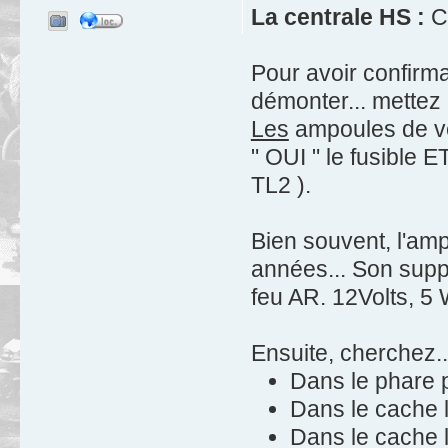
La centrale HS :
C'
Pour avoir confirma
démonter... mettez la
Les
ampoules de vei
" OUI " le fusible ET
TL2 ).
Bien souvent, l'amp
années... Son suppo
feu AR. 12Volts, 5 
Ensuite, cherchez..
Dans le phare p
Dans le cache l
Dans le cache l