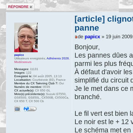
Répondre
[article] clig
panne
de
papicx
» 19 juin 2009
Bonjour,
Les pannes dûes au
papicx
Utilisateurs enregistrés
,
Adhérents 2026
,
parmi les plus fréq
Modérateurs
Messages:
11131
À défaut d'avoir les
Images:
122
Enregistré le:
04 août 2005, 13:13
simplifié du circuit
Localisation:
Courbevoie (92), France
Membre du CX Twinning Club ?:
Oui
Je le met dans ce
Numéro de membre:
0035
CX actuelle(s):
CX 650 GL
Moto(s) précédente(s):
Suzuki GT550,
branché.
GS850G, GS850L, CX500B, CX500Ca,
CX 650 T, CX 500 Cb
Le fil vert est bien
Le noir est le + 12 
Le schéma met en év