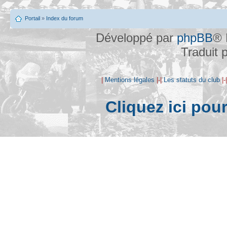
Portail
»
Index du forum
Développé par
phpBB
® 
Traduit 
|
Mentions légales
|-|
Les statuts du club
|-
Cliquez ici pou