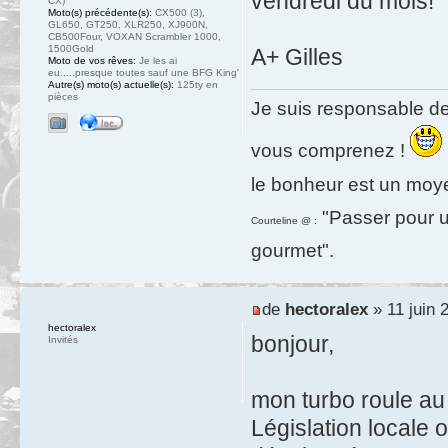
vendredi du mois!
CX)
Moto(s) précédente(s):
CX500 (3),
GL650, GT250, XLR250, XJ900N,
CB500Four, VOXAN Scrambler 1000,
1500Gold
A+ Gilles
Moto de vos rêves:
Je les ai
eu.....presque toutes sauf une BFG King'
Autre(s) moto(s) actuelle(s):
125ty en
pièces
Je suis responsable de
vous comprenez !
le bonheur est un moy
"Passer pour un
Courteline @ :
gourmet".
de
hectoralex
» 11 juin 
hectoralex
bonjour,
Invités
mon turbo roule au 
Législation locale 