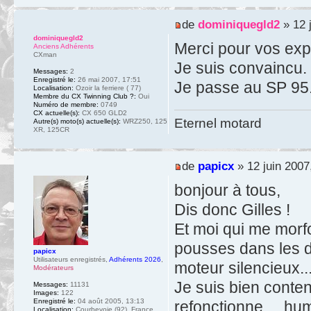
de
dominiquegld2
» 12 
dominiquegld2
Merci pour vos exp
Anciens Adhérents
CXman
Je suis convaincu.
Messages:
2
Enregistré le:
26 mai 2007, 17:51
Je passe au SP 95
Localisation:
Ozoir la ferriere ( 77)
Membre du CX Twinning Club ?:
Oui
Numéro de membre:
0749
CX actuelle(s):
CX 650 GLD2
Eternel motard
Autre(s) moto(s) actuelle(s):
WRZ250, 125
XR, 125CR
de
papicx
» 12 juin 2007
bonjour à tous,
Dis donc Gilles !
Et moi qui me morfo
pousses dans les d
papicx
Utilisateurs enregistrés
,
Adhérents 2026
,
moteur silencieux..
Modérateurs
Je suis bien conten
Messages:
11131
Images:
122
Enregistré le:
04 août 2005, 13:13
refonctionne.... hu
Localisation:
Courbevoie (92), France