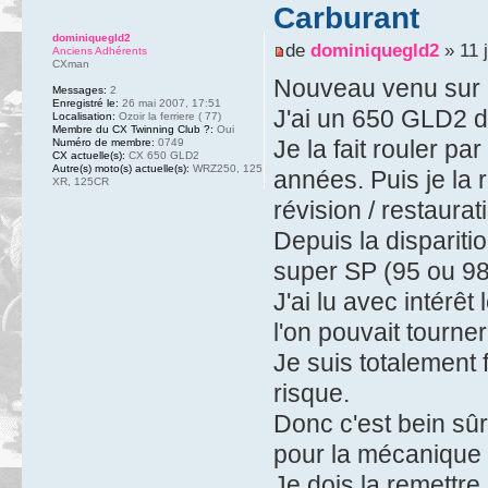
Carburant
dominiquegld2
de
dominiquegld2
» 11 j
Anciens Adhérents
CXman
Nouveau venu sur l
Messages:
2
Enregistré le:
26 mai 2007, 17:51
J'ai un 650 GLD2 d
Localisation:
Ozoir la ferriere ( 77)
Membre du CX Twinning Club ?:
Oui
Je la fait rouler pa
Numéro de membre:
0749
CX actuelle(s):
CX 650 GLD2
Autre(s) moto(s) actuelle(s):
WRZ250, 125
années. Puis je la r
XR, 125CR
révision / restaurat
Depuis la dispariti
super SP (95 ou 98)
J'ai lu avec intérê
l'on pouvait tourne
Je suis totalement
risque.
Donc c'est bein sûr
pour la mécanique
Je dois la remettre 