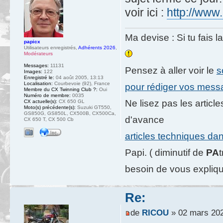
voir ici :
http://www
Ma devise : Si tu fais l
papicx
Utilisateurs enregistrés
,
Adhérents 2026
,
Modérateurs
Messages:
11131
Pensez à aller voir le
s
Images:
122
Enregistré le:
04 août 2005, 13:13
Localisation:
Courbevoie (92), France
pour rédiger vos mes
Membre du CX Twinning Club ?:
Oui
Numéro de membre:
0035
Ne lisez pas les artic
CX actuelle(s):
CX 650 GL
Moto(s) précédente(s):
Suzuki GT550,
GS850G, GS850L, CX500B, CX500Ca,
d'avance
CX 650 T, CX 500 Cb
articles techniques da
Papi. ( diminutif de
PA
besoin de vous expliqu
Re:
de
RICOU
» 02 mars 202