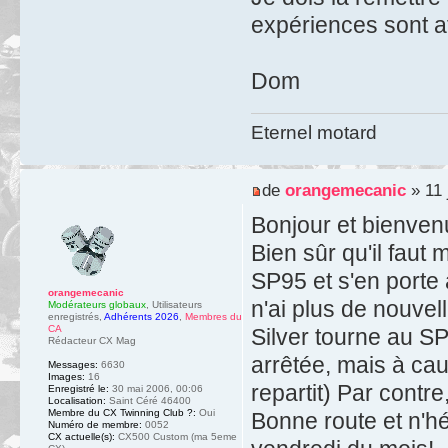
expériences sont a
Dom
Eternel motard
de
orangemecanic
» 11 
Bonjour et bienvenu
Bien sûr qu'il faut
SP95 et s'en porte à
orangemecanic
n'ai plus de nouv
Modérateurs globaux
,
Utilisateurs
enregistrés
,
Adhérents 2026
,
Membres du
CA
Silver tourne au SP9
Rédacteur CX Mag
arrêtée, mais à ca
Messages:
6630
Images:
16
repartit) Par cont
Enregistré le:
30 mai 2006, 00:06
Localisation:
Saint Céré 46400
Membre du CX Twinning Club ?:
Oui
Bonne route et n'hés
Numéro de membre:
0052
CX actuelle(s):
CX500 Custom (ma 5eme