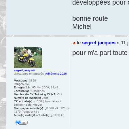
développées pour 
bonne route
Michel
de
segret jacques
» 11 j
pour m'a part tout
segret jacques
Utilisateurs enregistrés
,
Adhérents 2026
Messages:
3858
Images:
54
Enregistré le:
05 fév. 2006, 23:43
Localisation:
Essonnes
Membre du CX Twinning Club ?:
Oui
Numéro de membre:
0585
CX actuelle(s):
cx500 ( 2/routières +
custom+ café +650gl
Moto(s) précédente(s):
gl1000 k3 ; 125 tw
; 175 Peugeot k4 ;
Autre(s) moto(s) actuelle(s):
gl1000 k3