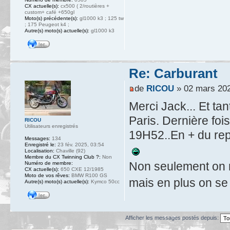
CX actuelle(s):
cx500 ( 2/routières +
custom+ café +650gl
Moto(s) précédente(s):
gl1000 k3 ; 125 tw
; 175 Peugeot k4 ;
Autre(s) moto(s) actuelle(s):
gl1000 k3
Re: Carburant
de
RICOU
» 02 mars 202
Merci Jack... Et ta
Paris. Dernière foi
RICOU
Utilisateurs enregistrés
19H52..En + du rep
Messages:
134
Enregistré le:
23 fév. 2025, 03:54
Localisation:
Chaville (92)
Membre du CX Twinning Club ?:
Non
Non seulement on n
Numéro de membre:
CX actuelle(s):
650 CXE 12/1985
Moto de vos rêves:
BMW R100 GS
mais en plus on se f
Autre(s) moto(s) actuelle(s):
Kymco 50cc
Afficher les messages postés depuis: