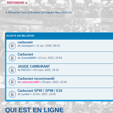
Répondre
Retourner vers Questions techniques libres d'accès
SUJETS EN RELATION
carburant
de
eurosport
» 12 avr. 2009, 08:03
Carburant
de
Zounet8AM
» 13 oct. 2023, 19:54
JAUGE CARBURANT
de
RICOU
» 06 mars 2025, 18:19
Carburant recommandé
de
cxdomino650
» 05 janv. 2023, 16:54
Carburant SP95 / SP98 / E10
de
zyoine
» 10 fév. 2007, 10:00
QUI EST EN LIGNE