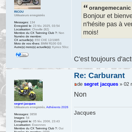
orangemecanic a
RICOU
Bonjour et bienve
Utilisateurs enregistrés
n'hésite pas à ve
Messages:
134
Enregistré le:
23 fév. 2025, 03:54
Localisation:
Chaville (92)
mois!
Membre du CX Twinning Club ?:
Non
Numéro de membre:
CX actuelle(s):
650 CXE 12/1985
Moto de vos rêves:
BMW R100 GS
Autre(s) moto(s) actuelle(s):
Kymco 50cc
C'est toujours d'ac
Re: Carburant
de
segret jacques
» 02 
Non
segret jacques
Utilisateurs enregistrés
,
Adhérents 2026
Jacques
Messages:
3858
Images:
54
Enregistré le:
05 fév. 2006, 23:43
Localisation:
Essonnes
Membre du CX Twinning Club ?:
Oui
Numéro de membre:
0585