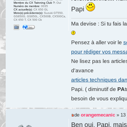
Membre du CX Twinning Club ?:
Oui
Numéro de membre:
0035
Papi
CX actuelle(s):
CX 650 GL
Moto(s) précédente(s):
Suzuki GT550,
GS850G, GS850L, CX500B, CX500Ca,
CX 650 T, CX 500 Cb
Ma devise : Si tu fais l
Pensez à aller voir le
s
pour rédiger vos mes
Ne lisez pas les artic
d'avance
articles techniques da
Papi. ( diminutif de
PA
besoin de vous expliqu
de
orangemecanic
» 13 
Ben oui, Papi, mais,