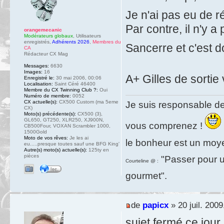
Je n'ai pas eu de r
Par contre, il n'y 
orangemecanic
Modérateurs globaux
,
Utilisateurs
enregistrés
,
Adhérents 2026
,
Membres du
Sancerre et c'est 
CA
Rédacteur CX Mag
Messages:
6630
Images:
16
A+ Gilles de sorti
Enregistré le:
30 mai 2006, 00:06
Localisation:
Saint Céré 46400
Membre du CX Twinning Club ?:
Oui
Numéro de membre:
0052
CX actuelle(s):
CX500 Custom (ma 5eme
Je suis responsable de
CX)
Moto(s) précédente(s):
CX500 (3),
GL650, GT250, XLR250, XJ900N,
vous comprenez !
CB500Four, VOXAN Scrambler 1000,
1500Gold
Moto de vos rêves:
Je les ai
le bonheur est un moy
eu.....presque toutes sauf une BFG King'
Autre(s) moto(s) actuelle(s):
125ty en
pièces
"Passer pour un
Courteline @ :
gourmet".
de
papicx
» 20 juil. 2009
sujet fermé ce jour.