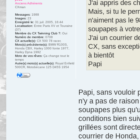
J'ai appris des c
Anciens Adhérents
CXman
Mais, si tu le per
Messages:
1988
Images:
23
n'aiment pas le 9
Enregistré le:
31 juil. 2005, 16:44
Localisation:
Entre Paris XV et Touraine
soupapes à votre 
(37)
Membre du CX Twinning Club ?:
Oui
J'ai un courrier
Numéro de membre:
0708
CX actuelle(s):
CX 500 78 racer,
Moto(s) précédente(s):
BMW R100S,
CX, sans excepti
Honda CBX, Harley 1000 fonte 1977,
Harley Dyna 1992
à bientôt
Moto de vos rêves:
Ça change tout le
temps
Papi
Autre(s) moto(s) actuelle(s):
Royal Enfield
500CR, Motobécane 125 D45S 1954
Papi, sans vouloir
n'y a pas de raiso
soupapes plus qu'u
conditions bien sui
grillées sont direc
courrier de Honda, 