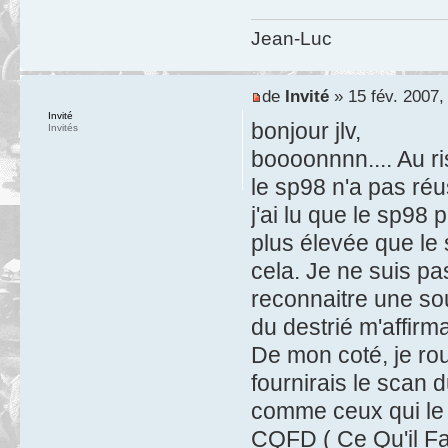
Jean-Luc
de
Invité
» 15 fév. 2007,
Invité
bonjour jlv,
Invités
boooonnnn.... Au ri
le sp98 n'a pas réu
j'ai lu que le sp9
plus élevée que le 
cela. Je ne suis pa
reconnaitre une sou
du destrié m'affirm
De mon coté, je r
fournirais le scan 
comme ceux qui le 
CQFD ( Ce Qu'il Fa