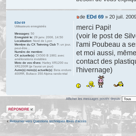
de
EDd 69
» 20 juil. 200
EDd 69
merci Papi!
Utilisateurs enregistrés
Messages:
50
(voir le post de Si
Enregistré le:
29 janv. 2006, 14:50
Localisation:
Nord de Lyon
l'ami Poubeau a se
Membre du CX Twinning Club ?:
un jour,
peut-être...
et moi aussi, même
Numéro de membre:
CX actuelle(s):
CX500 B 1981 avec
améliorations invisibles
contact des plasti
Moto de vos rêves:
Harley XR1200 ou
XR1200R (je l'aurai un jour)
l'hivernage)
Autre(s) moto(s) actuelle(s):
Beta enduro
400RR, Bultaco 350 Alpina rando-trial
Afficher les messages postés depuis:
Répondre
Retourner vers Questions techniques libres d'accès