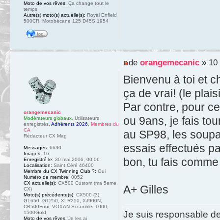
Moto de vos rêves:
Ça change tout le
temps
Autre(s) moto(s) actuelle(s):
Royal Enfield
500CR, Motobécane 125 D45S 1954
de
orangemecanic
» 10 
Bienvenu à toi et c
ça de vrai! (le plais
Par contre, pour ce
orangemecanic
ou 9ans, je fais t
Modérateurs globaux
,
Utilisateurs
enregistrés
,
Adhérents 2026
,
Membres du
CA
au SP98, les soupa
Rédacteur CX Mag
essais effectués pa
Messages:
6630
Images:
16
bon, tu fais comme 
Enregistré le:
30 mai 2006, 00:06
Localisation:
Saint Céré 46400
Membre du CX Twinning Club ?:
Oui
Numéro de membre:
0052
CX actuelle(s):
CX500 Custom (ma 5eme
A+ Gilles
CX)
Moto(s) précédente(s):
CX500 (3),
GL650, GT250, XLR250, XJ900N,
CB500Four, VOXAN Scrambler 1000,
Je suis responsable de
1500Gold
Moto de vos rêves:
Je les ai