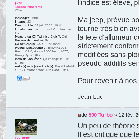
l'indice est élevé, 
jlv58
Anciens Adhérents
CXman
Ma jeep, prévue p
Messages:
1988
Images:
23
Enregistré le:
31 juil. 2005, 16:44
tourne très bien av
Localisation:
Entre Paris XV et Touraine
(37)
la tete d'allumeur 
Membre du CX Twinning Club ?:
Oui
Numéro de membre:
0708
strictement conform
CX actuelle(s):
CX 500 78 racer,
Moto(s) précédente(s):
BMW R100S,
Honda CBX, Harley 1000 fonte 1977,
modifiées sans plo
Harley Dyna 1992
Moto de vos rêves:
Ça change tout le
pseudo additifs se
temps
Autre(s) moto(s) actuelle(s):
Royal Enfield
500CR, Motobécane 125 D45S 1954
Pour revenir à nos 
Jean-Luc
de
500 Turbo
» 12 fév. 2
Un peu de théorie s
Il est critique qu
500 Turbo