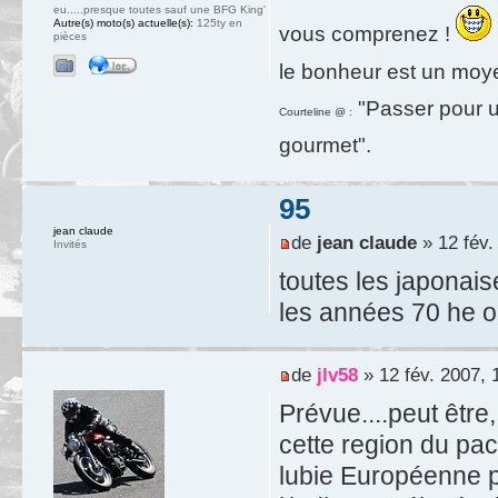
eu.....presque toutes sauf une BFG King'
Autre(s) moto(s) actuelle(s):
125ty en
vous comprenez !
pièces
le bonheur est un moy
"Passer pour un
Courteline @ :
gourmet".
95
jean claude
de
jean claude
» 12 fév.
Invités
toutes les japonai
les années 70 he ou
de
jlv58
» 12 fév. 2007, 
Prévue....peut être
cette region du pac
lubie Européenne p