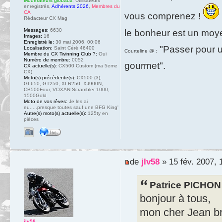
Modérateurs globaux
,
Utilisateurs
enregistrés
,
Adhérents 2026
,
Membres du
CA
vous comprenez !
Rédacteur CX Mag
Messages:
6630
le bonheur est un moy
Images:
16
Enregistré le:
30 mai 2006, 00:06
"Passer pour un
Localisation:
Saint Céré 46400
Courteline @ :
Membre du CX Twinning Club ?:
Oui
Numéro de membre:
0052
gourmet".
CX actuelle(s):
CX500 Custom (ma 5eme
CX)
Moto(s) précédente(s):
CX500 (3),
GL650, GT250, XLR250, XJ900N,
CB500Four, VOXAN Scrambler 1000,
1500Gold
Moto de vos rêves:
Je les ai
eu.....presque toutes sauf une BFG King'
Autre(s) moto(s) actuelle(s):
125ty en
pièces
de
jlv58
» 15 fév. 2007, 
Patrice PICHON 
bonjour à tous,
mon cher Jean br
jlv58