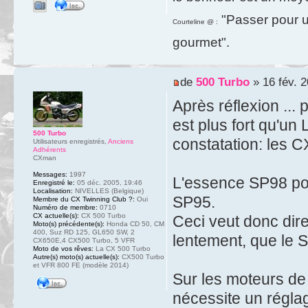
"Passer pour un
Courteline @ :
gourmet".
de
500 Turbo
» 16 fév. 2
Après réflexion ... 
est plus fort qu'un 
500 Turbo
constatation: les C
Utilisateurs enregistrés
,
Anciens
Adhérents
CXman
Messages:
1997
L'essence SP98 pos
Enregistré le:
05 déc. 2005, 19:46
Localisation:
NIVELLES (Belgique)
SP95.
Membre du CX Twinning Club ?:
Oui
Numéro de membre:
0710
CX actuelle(s):
CX 500 Turbo
Ceci veut donc dire
Moto(s) précédente(s):
Honda CD 50, CM
400, Suz RD 125, GL650 SW, 2
lentement, que le 
CX650E,4 CX500 Turbo, 5 VFR
Moto de vos rêves:
La CX 500 Turbo
Autre(s) moto(s) actuelle(s):
CX500 Turbo
et VFR 800 FE (modèle 2014)
Sur les moteurs de 
nécessite un réglag