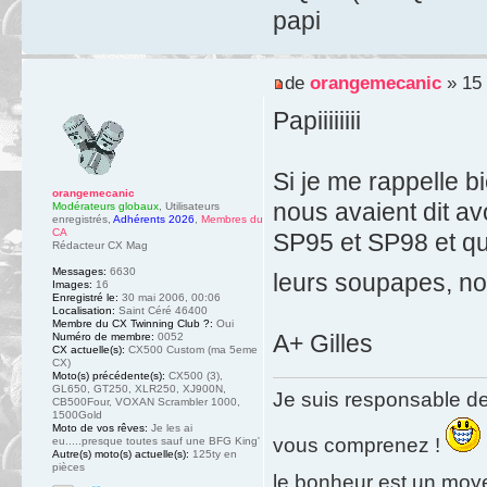
papi
de
orangemecanic
» 15 
Papiiiiiiii
Si je me rappelle b
orangemecanic
nous avaient dit av
Modérateurs globaux
,
Utilisateurs
enregistrés
,
Adhérents 2026
,
Membres du
CA
SP95 et SP98 et qu
Rédacteur CX Mag
Messages:
6630
leurs soupapes, n
Images:
16
Enregistré le:
30 mai 2006, 00:06
Localisation:
Saint Céré 46400
Membre du CX Twinning Club ?:
Oui
A+ Gilles
Numéro de membre:
0052
CX actuelle(s):
CX500 Custom (ma 5eme
CX)
Moto(s) précédente(s):
CX500 (3),
GL650, GT250, XLR250, XJ900N,
Je suis responsable de
CB500Four, VOXAN Scrambler 1000,
1500Gold
Moto de vos rêves:
Je les ai
vous comprenez !
eu.....presque toutes sauf une BFG King'
Autre(s) moto(s) actuelle(s):
125ty en
pièces
le bonheur est un moy