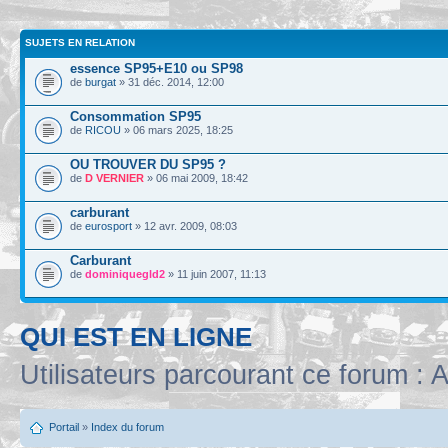
SUJETS EN RELATION
essence SP95+E10 ou SP98
de
burgat
» 31 déc. 2014, 12:00
Consommation SP95
de
RICOU
» 06 mars 2025, 18:25
OU TROUVER DU SP95 ?
de
D VERNIER
» 06 mai 2009, 18:42
carburant
de
eurosport
» 12 avr. 2009, 08:03
Carburant
de
dominiquegld2
» 11 juin 2007, 11:13
QUI EST EN LIGNE
Utilisateurs parcourant ce forum : A
Portail
»
Index du forum