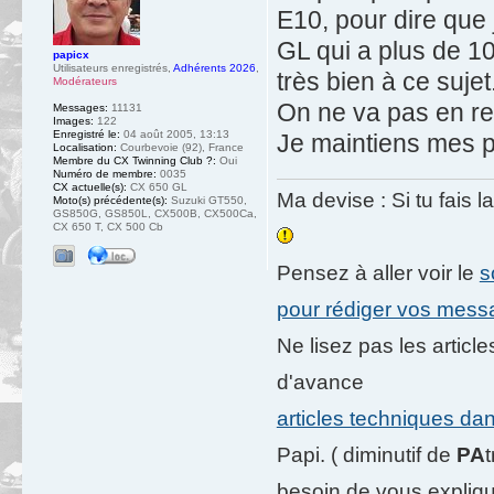
E10, pour dire que 
GL qui a plus de 10
papicx
Utilisateurs enregistrés
,
Adhérents 2026
,
très bien à ce sujet
Modérateurs
On ne va pas en re
Messages:
11131
Images:
122
Enregistré le:
04 août 2005, 13:13
Je maintiens mes p
Localisation:
Courbevoie (92), France
Membre du CX Twinning Club ?:
Oui
Numéro de membre:
0035
CX actuelle(s):
CX 650 GL
Ma devise : Si tu fais l
Moto(s) précédente(s):
Suzuki GT550,
GS850G, GS850L, CX500B, CX500Ca,
CX 650 T, CX 500 Cb
Pensez à aller voir le
s
pour rédiger vos mes
Ne lisez pas les artic
d'avance
articles techniques da
Papi. ( diminutif de
PA
besoin de vous expliqu