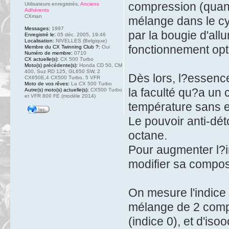
compression (quand
Utilisateurs enregistrés
,
Anciens
Adhérents
CXman
mélange dans le cyl
Messages:
1997
par la bougie d'al
Enregistré le:
05 déc. 2005, 19:46
Localisation:
NIVELLES (Belgique)
fonctionnement opt
Membre du CX Twinning Club ?:
Oui
Numéro de membre:
0710
CX actuelle(s):
CX 500 Turbo
Moto(s) précédente(s):
Honda CD 50, CM
400, Suz RD 125, GL650 SW, 2
Dès lors, l?essence
CX650E,4 CX500 Turbo, 5 VFR
Moto de vos rêves:
La CX 500 Turbo
la faculté qu?a un
Autre(s) moto(s) actuelle(s):
CX500 Turbo
et VFR 800 FE (modèle 2014)
température sans e
Le pouvoir anti-dé
octane.
Pour augmenter l?i
modifier sa composi
On mesure l'indice
mélange de 2 compo
(indice 0), et d'iso