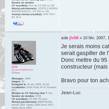
Numéro de membre:
CX actuelle(s):
Plus de CX 500 en CR
Moto(s) précédente(s):
125DTLC-600DIV-
800VFR-500CXC, CX 500 en CR
Autre(s) moto(s) actuelle(s):
VFR 750 F
RC 36 II
de
jlv58
» 10 fév. 2007, 
Je serais moins cat
serait gaspiller de 
Donc mettre du 95 
constructeur (mais 
jlv58
Anciens Adhérents
CXman
Bravo pour ton acha
Messages:
1988
Images:
23
Enregistré le:
31 juil. 2005, 16:44
Localisation:
Entre Paris XV et Touraine
(37)
Jean-Luc
Membre du CX Twinning Club ?:
Oui
Numéro de membre:
0708
CX actuelle(s):
CX 500 78 racer,
Moto(s) précédente(s):
BMW R100S,
Honda CBX, Harley 1000 fonte 1977,
Harley Dyna 1992