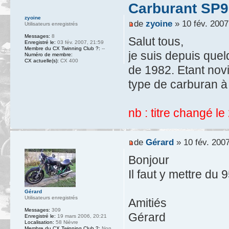
Carburant SP9
zyoine
de
zyoine
» 10 fév. 2007
Utilisateurs enregistrés
Messages:
8
Salut tous,
Enregistré le:
03 fév. 2007, 21:59
Membre du CX Twinning Club ?:
--
je suis depuis que
Numéro de membre:
CX actuelle(s):
CX 400
de 1982. Etant novi
type de carburan à 
nb : titre changé le
de
Gérard
» 10 fév. 2007
Bonjour
Il faut y mettre du
Gérard
Utilisateurs enregistrés
Amitiés
Messages:
309
Gérard
Enregistré le:
19 mars 2006, 20:21
Localisation:
58 Nièvre
Membre du CX Twinning Club ?:
Non