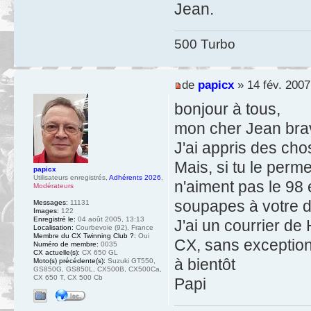
Jean.
500 Turbo
de
papicx
» 14 fév. 2007
bonjour à tous,
mon cher Jean bra
J'ai appris des cho
Mais, si tu le perme
papicx
Utilisateurs enregistrés
,
Adhérents 2026
,
n'aiment pas le 98 
Modérateurs
soupapes à votre di
Messages:
11131
Images:
122
Enregistré le:
04 août 2005, 13:13
J'ai un courrier d
Localisation:
Courbevoie (92), France
Membre du CX Twinning Club ?:
Oui
CX, sans exception
Numéro de membre:
0035
CX actuelle(s):
CX 650 GL
à bientôt
Moto(s) précédente(s):
Suzuki GT550,
GS850G, GS850L, CX500B, CX500Ca,
CX 650 T, CX 500 Cb
Papi