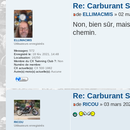
Re: Carburant S
de
ELLIMACMIS
» 02 ma
Non, bien sûr, mai
chemin.
ELLIMACMIS
Utilisateurs enregistrés
Messages:
572
Enregistré le:
18 fév. 2021, 14:48
Localisation:
16250
Membre du CX Twinning Club ?:
Non
Numéro de membre:
CX actuelle(s):
CX 500 1982
Autre(s) moto(s) actuelle(s):
Aucune
Re: Carburant S
de
RICOU
» 03 mars 202
RICOU
Utilisateurs enregistrés