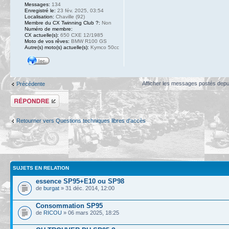
Messages:
134
Enregistré le:
23 fév. 2025, 03:54
Localisation:
Chaville (92)
Membre du CX Twinning Club ?:
Non
Numéro de membre:
CX actuelle(s):
650 CXE 12/1985
Moto de vos rêves:
BMW R100 GS
Autre(s) moto(s) actuelle(s):
Kymco 50cc
Afficher les messages postés depu
Précédente
Répondre
Retourner vers Questions techniques libres d'accès
SUJETS EN RELATION
essence SP95+E10 ou SP98
de
burgat
» 31 déc. 2014, 12:00
Consommation SP95
de
RICOU
» 06 mars 2025, 18:25