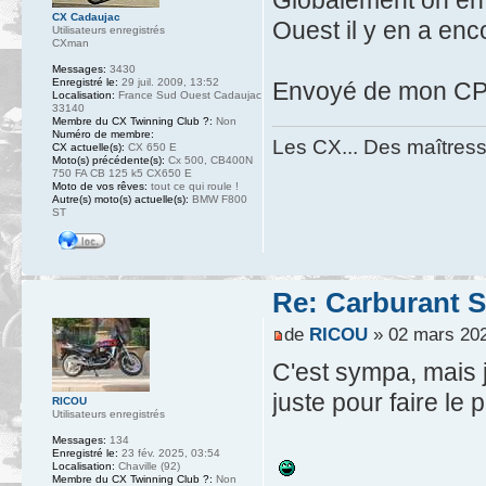
Globalement on en 
CX Cadaujac
Ouest il y en a enc
Utilisateurs enregistrés
CXman
Messages:
3430
Enregistré le:
29 juil. 2009, 13:52
Envoyé de mon CPH
Localisation:
France Sud Ouest Cadaujac
33140
Membre du CX Twinning Club ?:
Non
Numéro de membre:
Les CX... Des maîtresse
CX actuelle(s):
CX 650 E
Moto(s) précédente(s):
Cx 500, CB400N
750 FA CB 125 k5 CX650 E
Moto de vos rêves:
tout ce qui roule !
Autre(s) moto(s) actuelle(s):
BMW F800
ST
Re: Carburant S
de
RICOU
» 02 mars 202
C'est sympa, mais 
juste pour faire le
RICOU
Utilisateurs enregistrés
Messages:
134
Enregistré le:
23 fév. 2025, 03:54
Localisation:
Chaville (92)
Membre du CX Twinning Club ?:
Non