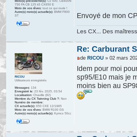
Moto(s) précédente(s):
Cx 500, CB400N
750 FA CB 125 k5 CX650 E
Moto de vos rêves:
tout ce qui roule !
Autre(s) moto(s) actuelle(s):
BMW F800
Envoyé de mon CPH
ST
Les CX... Des maîtresse
Re: Carburant S
de
RICOU
» 02 mars 202
Idem pour moi pour
sp95/E10 mais je 
RICOU
Utilisateurs enregistrés
moins bien au SP98 !
Messages:
134
Enregistré le:
23 fév. 2025, 03:54
Localisation:
Chaville (92)
Membre du CX Twinning Club ?:
Non
Numéro de membre:
CX actuelle(s):
650 CXE 12/1985
Moto de vos rêves:
BMW R100 GS
Autre(s) moto(s) actuelle(s):
Kymco 50cc