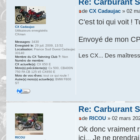
Re: Carburant S
de
CX Cadaujac
» 02 ma
C'est toi qui voit !
CX Cadaujac
Utilisateurs enregistrés
CXman
Envoyé de mon CPH
Messages:
3430
Enregistré le:
29 juil. 2009, 13:52
Localisation:
France Sud Ouest Cadaujac
33140
Les CX... Des maîtresse
Membre du CX Twinning Club ?:
Non
Numéro de membre:
CX actuelle(s):
CX 650 E
Moto(s) précédente(s):
Cx 500, CB400N
750 FA CB 125 k5 CX650 E
Moto de vos rêves:
tout ce qui roule !
Autre(s) moto(s) actuelle(s):
BMW F800
ST
Re: Carburant S
de
RICOU
» 02 mars 202
Ok donc vraiment 
ici... Je ne prendra
RICOU