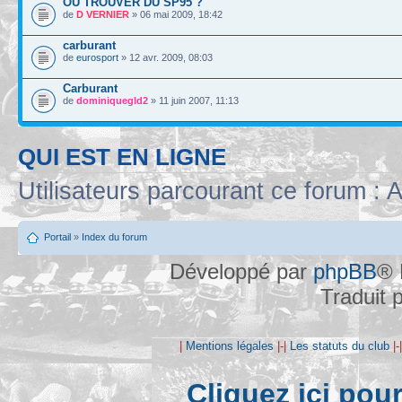
OU TROUVER DU SP95 ?
de
D VERNIER
» 06 mai 2009, 18:42
carburant
de
eurosport
» 12 avr. 2009, 08:03
Carburant
de
dominiquegld2
» 11 juin 2007, 11:13
QUI EST EN LIGNE
Utilisateurs parcourant ce forum : A
Portail
»
Index du forum
Développé par
phpBB
® 
Traduit 
|
Mentions légales
|-|
Les statuts du club
|-
Cliquez ici pou