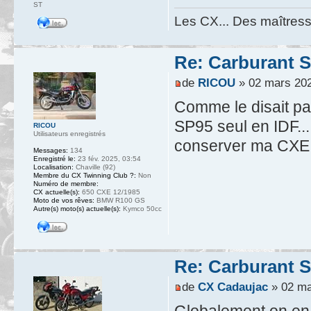
ST
Les CX... Des maîtresse
Re: Carburant S
de
RICOU
» 02 mars 202
Comme le disait pa
SP95 seul en IDF..
RICOU
Utilisateurs enregistrés
conserver ma CXE l
Messages:
134
Enregistré le:
23 fév. 2025, 03:54
Localisation:
Chaville (92)
Membre du CX Twinning Club ?:
Non
Numéro de membre:
CX actuelle(s):
650 CXE 12/1985
Moto de vos rêves:
BMW R100 GS
Autre(s) moto(s) actuelle(s):
Kymco 50cc
Re: Carburant S
de
CX Cadaujac
» 02 ma