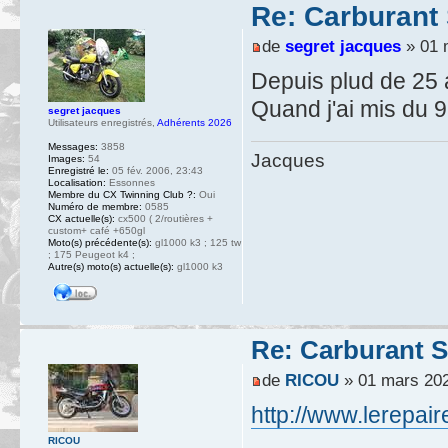
Re: Carburant 
de
segret jacques
» 01 
Depuis plud de 25 
Quand j'ai mis du 9
segret jacques
Utilisateurs enregistrés
,
Adhérents 2026
Messages:
3858
Jacques
Images:
54
Enregistré le:
05 fév. 2006, 23:43
Localisation:
Essonnes
Membre du CX Twinning Club ?:
Oui
Numéro de membre:
0585
CX actuelle(s):
cx500 ( 2/routières +
custom+ café +650gl
Moto(s) précédente(s):
gl1000 k3 ; 125 tw
; 175 Peugeot k4 ;
Autre(s) moto(s) actuelle(s):
gl1000 k3
Re: Carburant S
de
RICOU
» 01 mars 202
http://www.lerepai
RICOU