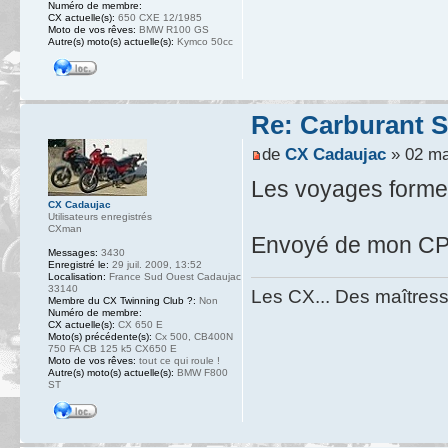
Numéro de membre:
CX actuelle(s):
650 CXE 12/1985
Moto de vos rêves:
BMW R100 GS
Autre(s) moto(s) actuelle(s):
Kymco 50cc
Re: Carburant S
de
CX Cadaujac
» 02 ma
Les voyages formen
CX Cadaujac
Utilisateurs enregistrés
CXman
Envoyé de mon CPH
Messages:
3430
Enregistré le:
29 juil. 2009, 13:52
Localisation:
France Sud Ouest Cadaujac
33140
Les CX... Des maîtresse
Membre du CX Twinning Club ?:
Non
Numéro de membre:
CX actuelle(s):
CX 650 E
Moto(s) précédente(s):
Cx 500, CB400N
750 FA CB 125 k5 CX650 E
Moto de vos rêves:
tout ce qui roule !
Autre(s) moto(s) actuelle(s):
BMW F800
ST