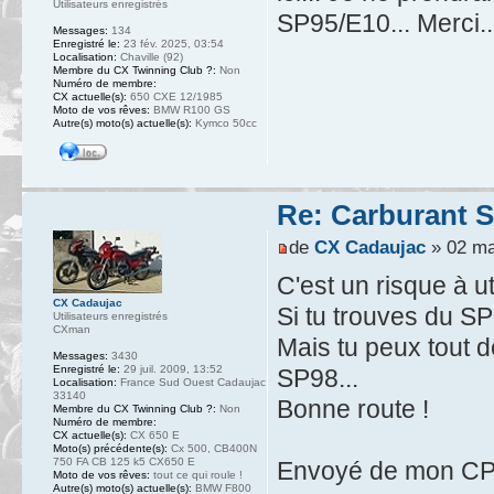
Utilisateurs enregistrés
SP95/E10... Merci..
Messages:
134
Enregistré le:
23 fév. 2025, 03:54
Localisation:
Chaville (92)
Membre du CX Twinning Club ?:
Non
Numéro de membre:
CX actuelle(s):
650 CXE 12/1985
Moto de vos rêves:
BMW R100 GS
Autre(s) moto(s) actuelle(s):
Kymco 50cc
Re: Carburant S
de
CX Cadaujac
» 02 ma
C'est un risque à u
CX Cadaujac
Si tu trouves du SP95
Utilisateurs enregistrés
CXman
Mais tu peux tout d
Messages:
3430
Enregistré le:
29 juil. 2009, 13:52
SP98...
Localisation:
France Sud Ouest Cadaujac
33140
Bonne route !
Membre du CX Twinning Club ?:
Non
Numéro de membre:
CX actuelle(s):
CX 650 E
Moto(s) précédente(s):
Cx 500, CB400N
750 FA CB 125 k5 CX650 E
Envoyé de mon CPH
Moto de vos rêves:
tout ce qui roule !
Autre(s) moto(s) actuelle(s):
BMW F800