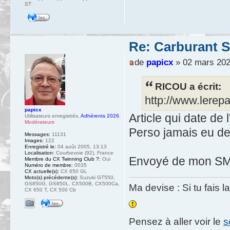
ST
Re: Carburant S
de
papicx
» 02 mars 202
RICOU a écrit:
http://www.lerep
papicx
Article qui date de
Utilisateurs enregistrés
,
Adhérents 2026
,
Modérateurs
Perso jamais eu de
Messages:
11131
Images:
122
Enregistré le:
04 août 2005, 13:13
Localisation:
Courbevoie (92), France
Envoyé de mon SM-
Membre du CX Twinning Club ?:
Oui
Numéro de membre:
0035
CX actuelle(s):
CX 650 GL
Moto(s) précédente(s):
Suzuki GT550,
GS850G, GS850L, CX500B, CX500Ca,
Ma devise : Si tu fais l
CX 650 T, CX 500 Cb
Pensez à aller voir le
s