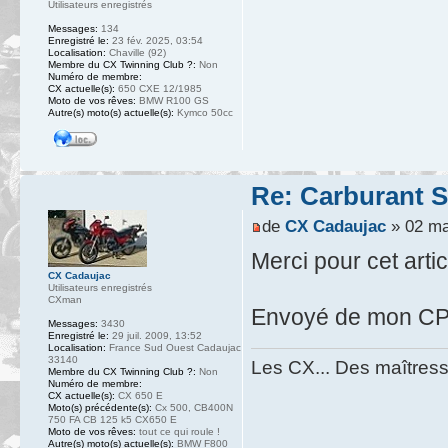
Utilisateurs enregistrés
Messages:
134
Enregistré le:
23 fév. 2025, 03:54
Localisation:
Chaville (92)
Membre du CX Twinning Club ?:
Non
Numéro de membre:
CX actuelle(s):
650 CXE 12/1985
Moto de vos rêves:
BMW R100 GS
Autre(s) moto(s) actuelle(s):
Kymco 50cc
Re: Carburant S
de
CX Cadaujac
» 02 ma
Merci pour cet artic
CX Cadaujac
Utilisateurs enregistrés
CXman
Envoyé de mon CPH
Messages:
3430
Enregistré le:
29 juil. 2009, 13:52
Localisation:
France Sud Ouest Cadaujac
33140
Les CX... Des maîtresse
Membre du CX Twinning Club ?:
Non
Numéro de membre:
CX actuelle(s):
CX 650 E
Moto(s) précédente(s):
Cx 500, CB400N
750 FA CB 125 k5 CX650 E
Moto de vos rêves:
tout ce qui roule !
Autre(s) moto(s) actuelle(s):
BMW F800