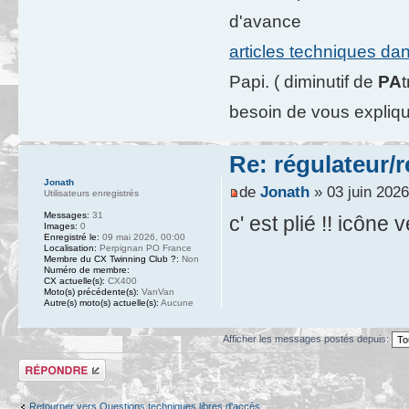
d'avance
articles techniques da
Papi. ( diminutif de
PA
besoin de vous expliqu
Re: régulateur/
Jonath
de
Jonath
» 03 juin 2026
Utilisateurs enregistrés
Messages:
31
c' est plié !! icône ve
Images:
0
Enregistré le:
09 mai 2026, 00:00
Localisation:
Perpignan PO France
Membre du CX Twinning Club ?:
Non
Numéro de membre:
CX actuelle(s):
CX400
Moto(s) précédente(s):
VanVan
Autre(s) moto(s) actuelle(s):
Aucune
Afficher les messages postés depuis:
Répondre
Retourner vers Questions techniques libres d'accès