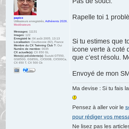
Pas de souci.
Rapelle toi 1 problè
papicx
Utilisateurs enregistrés
,
Adhérents 2026
,
Modérateurs
Messages:
11131
Images:
122
Enregistré le:
04 août 2005, 13:13
Si tu estimes que ton
Localisation:
Courbevoie (92), France
Membre du CX Twinning Club ?:
Oui
icone verte à coté
Numéro de membre:
0035
CX actuelle(s):
CX 650 GL
que c’est résolu. M
Moto(s) précédente(s):
Suzuki GT550,
GS850G, GS850L, CX500B, CX500Ca,
CX 650 T, CX 500 Cb
Envoyé de mon SM-
Ma devise : Si tu fais l
Pensez à aller voir le
s
pour rédiger vos mes
Ne lisez pas les artic