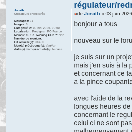
régulateur/re
Jonath
de
Jonath
» 03 juin 2026
Utilisateurs enregistrés
Messages:
31
bonjour a tous
Images:
0
Enregistré le:
09 mai 2026, 00:00
Localisation:
Perpignan PO France
Membre du CX Twinning Club ?:
Non
nouveau sur le forum 
Numéro de membre:
CX actuelle(s):
CX400
Moto(s) précédente(s):
VanVan
Autre(s) moto(s) actuelle(s):
Aucune
je suis sur un proj
mais j'en suis à la 
et concernant ce fa
a la pince coupante 
avec l'aide de la 
longues heures de t
concernant le regul
celui ci ne sont pa
malheureusement ét