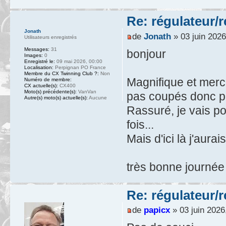
Re: régulateur/
Jonath
de
Jonath
» 03 juin 2026
Utilisateurs enregistrés
Messages:
31
bonjour
Images:
0
Enregistré le:
09 mai 2026, 00:00
Localisation:
Perpignan PO France
Membre du CX Twinning Club ?:
Non
Magnifique et merci
Numéro de membre:
CX actuelle(s):
CX400
Moto(s) précédente(s):
VanVan
pas coupés donc pa
Autre(s) moto(s) actuelle(s):
Aucune
Rassuré, je vais po
fois...
Mais d'ici là j'aura
très bonne journée
Re: régulateur/
de
papicx
» 03 juin 2026