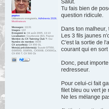
Salut.
Tu fais bien de pos
question ridicule.
papicx
Utilisateurs enregistrés
,
Adhérents 2026
,
Modérateurs
Dans ton malheur, 
Messages:
11131
Images:
122
Enregistré le:
04 août 2005, 13:13
Les 3 fils jaunes n
Localisation:
Courbevoie (92), France
Membre du CX Twinning Club ?:
Oui
C'est la sortie de l
Numéro de membre:
0035
CX actuelle(s):
CX 650 GL
courant qui en sort 
Moto(s) précédente(s):
Suzuki GT550,
GS850G, GS850L, CX500B, CX500Ca,
CX 650 T, CX 500 Cb
Donc, peut importe. 
redresseur.
Pour celui-ci fait g
filet bleu ou vert je
Ne les mélange pa