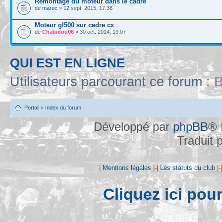
Remontage du moteur dans le cadre
de
marec
» 12 sept. 2015, 17:38
Moteur gl500 sur cadre cx
de
Chabidou06
» 30 oct. 2014, 19:07
QUI EST EN LIGNE
Utilisateurs parcourant ce forum :
B
Portail
»
Index du forum
Développé par
phpBB
® 
Traduit 
|
Mentions légales
|-|
Les statuts du club
|-
Cliquez ici pou