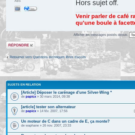
Hors sujet off.
ABS
Venir parler de café r
qu'une boule à facet
Afficher les messages postés depuis:
Répondre
Retourner vers Questions techniques libres d'accès
SUJETS EN RELATION
[Article] Déposer le carénage d'une Silver-Wing *
de
papicx
» 30 mars 2014, 09:38
[article] tester son alternateur
de
papicx
» 14 fév. 2007, 17:56
Un moteur de C dans un cadre de E, ça monte?
de waphane » 26 nov. 2007, 23:33