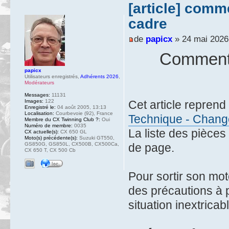
[article] com
cadre
de
papicx
» 24 mai 2026
Comment 
papicx
Utilisateurs enregistrés
,
Adhérents 2026
,
Modérateurs
Messages:
11131
Images:
122
Cet article reprend 
Enregistré le:
04 août 2005, 13:13
Localisation:
Courbevoie (92), France
Technique - Changer
Membre du CX Twinning Club ?:
Oui
Numéro de membre:
0035
La liste des pièces
CX actuelle(s):
CX 650 GL
Moto(s) précédente(s):
Suzuki GT550,
GS850G, GS850L, CX500B, CX500Ca,
de page.
CX 650 T, CX 500 Cb
Pour sortir son mot
des précautions à 
situation inextricab