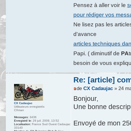
Pensez à aller voir le
s
pour rédiger vos mes
Ne lisez pas les artic
d'avance
articles techniques da
Papi. ( diminutif de
PA
besoin de vous expliqu
Re: [article] c
de
CX Cadaujac
» 24 ma
Bonjour,
CX Cadaujac
Une bonne descripti
Utilisateurs enregistrés
CXman
Messages:
3436
Enregistré le:
29 juil. 2009, 13:52
Envoyé de mon 250
Localisation:
France Sud Ouest Cadaujac
33140