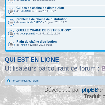
Guides de chaine de distribution
de
LAFARGE
» 19 juin 2014, 13:22
problème de chaine de distribution
de
jean-claude BARBE
» 31 janv. 2011, 19:01
QUELLE CHAINE DE DISTRIBUTION?
de
poumpoum81
» 16 fév. 2010, 15:05
Patin de chaîne distribution
de
Piston
» 12 janv. 2023, 01:35
QUI EST EN LIGNE
Utilisateurs parcourant ce forum :
B
Portail
»
Index du forum
Développé par
phpBB
® 
Traduit 