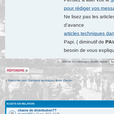
pour rédiger vos mes
Ne lisez pas les artic
d'avance
articles techniques da
Papi. ( diminutif de
PA
besoin de vous expliqu
Afficher les messages postés depuis:
Répondre
Retourner vers Questions techniques libres d'accès
SUJETS EN RELATION
chaine de distribution??
de
jack1800
» 22 oct. 2010, 22:35