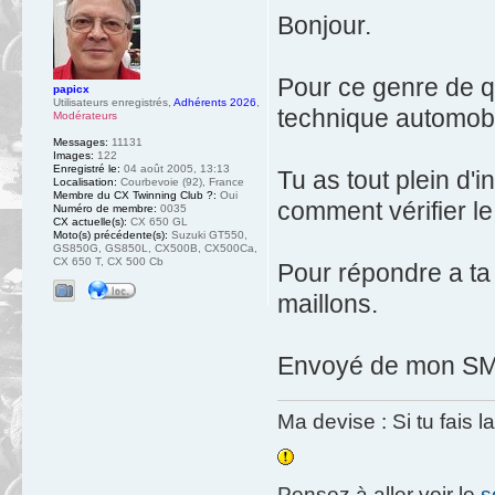
Bonjour.
Pour ce genre de q
papicx
Utilisateurs enregistrés
,
Adhérents 2026
,
technique automobi
Modérateurs
Messages:
11131
Images:
122
Enregistré le:
04 août 2005, 13:13
Tu as tout plein d'
Localisation:
Courbevoie (92), France
Membre du CX Twinning Club ?:
Oui
comment vérifier le 
Numéro de membre:
0035
CX actuelle(s):
CX 650 GL
Moto(s) précédente(s):
Suzuki GT550,
GS850G, GS850L, CX500B, CX500Ca,
CX 650 T, CX 500 Cb
Pour répondre a ta 
maillons.
Envoyé de mon SM-
Ma devise : Si tu fais l
Pensez à aller voir le
s