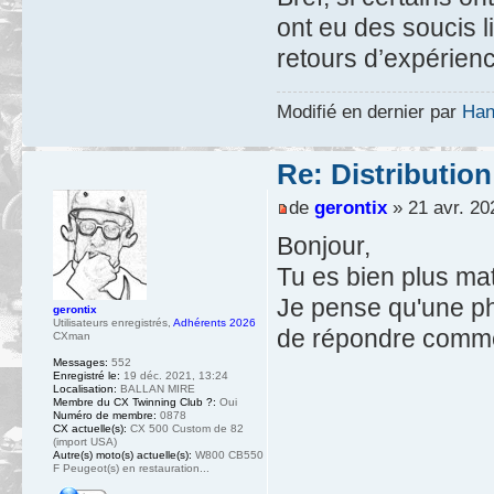
ont eu des soucis l
retours d’expérien
Modifié en dernier par
Ha
Re: Distribution
de
gerontix
» 21 avr. 20
Bonjour,
Tu es bien plus mat
Je pense qu'une phot
gerontix
Utilisateurs enregistrés
,
Adhérents 2026
de répondre comme
CXman
Messages:
552
Enregistré le:
19 déc. 2021, 13:24
Localisation:
BALLAN MIRE
Membre du CX Twinning Club ?:
Oui
Numéro de membre:
0878
CX actuelle(s):
CX 500 Custom de 82
(import USA)
Autre(s) moto(s) actuelle(s):
W800 CB550
F Peugeot(s) en restauration...