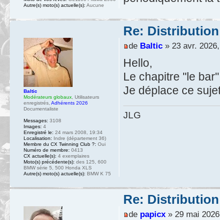
Autre(s) moto(s) actuelle(s):
Aucune
Re: Distribution
de
Baltic
» 23 avr. 2026,
Hello,
Le chapitre "le bar
Je déplace ce suje
Baltic
Modérateurs globaux
,
Utilisateurs
enregistrés
,
Adhérents 2026
Documentaliste
JLG
Messages:
3108
Images:
4
Enregistré le:
24 mars 2008, 19:34
Localisation:
Indre (département 36)
Membre du CX Twinning Club ?:
Oui
Numéro de membre:
0413
CX actuelle(s):
4 exemplaires
Moto(s) précédente(s):
des 125, 600
BMW série 5, 500 Honda XLS
Autre(s) moto(s) actuelle(s):
BMW K 75
Re: Distribution
de
papicx
» 29 mai 2026