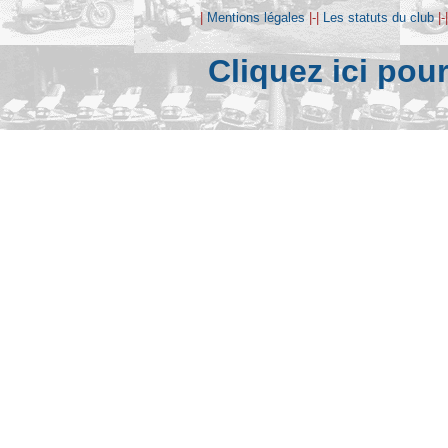
|
Mentions légales
|-|
Les statuts du club
|-
Cliquez ici pou