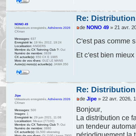
Re: Distribution
NONO 49
de
NONO 49
» 21 avr. 2
Utilisateurs enregistrés
,
Adhérents 2026
CXman
C'est pas comme s
Messages:
637
Enregistré le:
19 fév. 2012, 19:24
Localisation:
ANGERS
Membre du CX Twinning Club ?:
Oui
Et c'est bien mieu
Numéro de membre:
0839
CX actuelle(s):
650 CX E 1985
Moto de vos rêves:
GUZ LE MANS
Autre(s) moto(s) actuelle(s):
JAWA 350
Re: Distribution
Jipe
de
Jipe
» 22 avr. 2026, 
Utilisateurs enregistrés
,
Adhérents 2026
CXman
Bonjour,
Messages:
500
Images:
1
La distribution ce f
Enregistré le:
29 juin 2021, 11:08
Localisation:
Meaux (77100)
un tendeur automati
Membre du CX Twinning Club ?:
Oui
Numéro de membre:
0880
CX actuelle(s):
GL500 silverwing
périodiquement la 
Moto de vos rêves:
GL1100 / kawa Z900