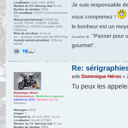
Localisation:
Saint Céré 46400
Je suis responsable de
Membre du CX Twinning Club ?:
Oui
Numéro de membre:
0052
CX actuelle(s):
CX500 Custom (ma 5eme
vous comprenez !
CX)
Moto(s) précédente(s):
CX500 (3),
GL650, GT250, XLR250, XJ900N,
le bonheur est un moy
CB500Four, VOXAN Scrambler 1000,
1500Gold
Moto de vos rêves:
Je les ai
"Passer pour un
eu.....presque toutes sauf une BFG King'
Courteline @ :
Autre(s) moto(s) actuelle(s):
125ty en
pièces
gourmet".
Re: sérigraphie
de
Dominique Héron
» 2
Tu peux les appel
Dominique Héron
Administrateurs
,
Modérateurs globaux
,
Adhérents 2026
,
Membres du CA
Président
Messages:
4332
Images:
7
Enregistré le:
06 août 2005, 19:16
Localisation:
Bourth (27580)
Membre du CX Twinning Club ?:
Oui
Numéro de membre:
0603