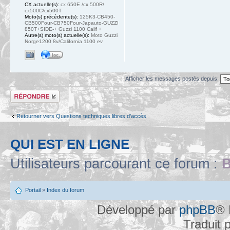
CX actuelle(s):
cx 650E /cx 500R/
cx500C/cx500T
Moto(s) précédente(s):
125K3-CB450-
CB500Four-CB750Four-Japauto-GUZZI
850T+SIDE-+ Guzzi 1100 Calif +
Autre(s) moto(s) actuelle(s):
Moto Guzzi
Norge1200 8v/California 1100 ev
Afficher les messages postés depuis:
Répondre
Retourner vers Questions techniques libres d'accès
QUI EST EN LIGNE
Utilisateurs parcourant ce forum :
B
Portail
»
Index du forum
Développé par
phpBB
® 
Traduit 