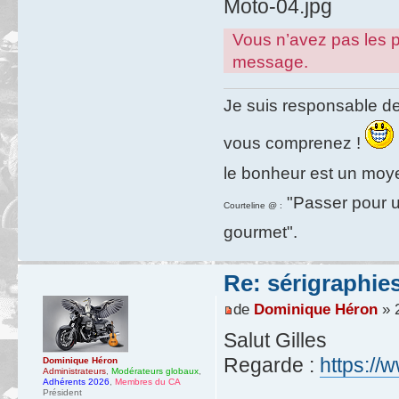
Moto-04.jpg
Vous n’avez pas les pe
message.
Je suis responsable de
vous comprenez !
le bonheur est un moy
"Passer pour un
Courteline @ :
gourmet".
Re: sérigraphie
de
Dominique Héron
» 2
Salut Gilles
Regarde :
https://
Dominique Héron
Administrateurs
,
Modérateurs globaux
,
Adhérents 2026
,
Membres du CA
Président