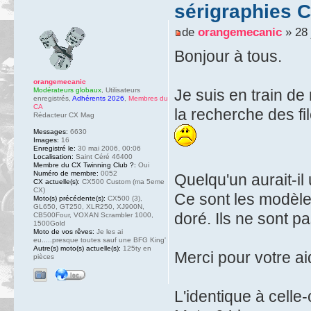
sérigraphies 
de
orangemecanic
» 28 
Bonjour à tous.
orangemecanic
Modérateurs globaux
,
Utilisateurs
Je suis en train de
enregistrés
,
Adhérents 2026
,
Membres du
CA
la recherche des fi
Rédacteur CX Mag
Messages:
6630
Images:
16
Enregistré le:
30 mai 2006, 00:06
Localisation:
Saint Céré 46400
Membre du CX Twinning Club ?:
Oui
Numéro de membre:
0052
Quelqu'un aurait-i
CX actuelle(s):
CX500 Custom (ma 5eme
CX)
Ce sont les modèles 
Moto(s) précédente(s):
CX500 (3),
GL650, GT250, XLR250, XJ900N,
doré. Ils ne sont p
CB500Four, VOXAN Scrambler 1000,
1500Gold
Moto de vos rêves:
Je les ai
eu.....presque toutes sauf une BFG King'
Autre(s) moto(s) actuelle(s):
125ty en
Merci pour votre ai
pièces
L'identique à celle-c