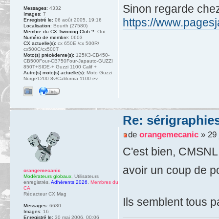
Sinon regarde chez
Messages:
4332
Images:
7
https://www.pagesja
Enregistré le:
06 août 2005, 19:16
Localisation:
Bourth (27580)
Membre du CX Twinning Club ?:
Oui
Numéro de membre:
0603
CX actuelle(s):
cx 650E /cx 500R/
cx500C/cx500T
Moto(s) précédente(s):
125K3-CB450-
CB500Four-CB750Four-Japauto-GUZZI
850T+SIDE-+ Guzzi 1100 Calif +
Autre(s) moto(s) actuelle(s):
Moto Guzzi
Norge1200 8v/California 1100 ev
Re: sérigraphie
de
orangemecanic
» 29 
C'est bien, CMSNL, 
avoir un coup de po
orangemecanic
Modérateurs globaux
,
Utilisateurs
enregistrés
,
Adhérents 2026
,
Membres du
CA
Rédacteur CX Mag
Ils semblent tous pa
Messages:
6630
Images:
16
Enregistré le:
30 mai 2006, 00:06