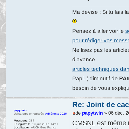
Ma devise : Si tu fais l
Pensez à aller voir le
s
pour rédiger vos mes
Ne lisez pas les artic
d'avance
articles techniques da
Papi. ( diminutif de
PA
besoin de vous expliqu
Re: Joint de ca
papytwin
de
papytwin
» 06 déc. 2
Utilisateurs enregistrés
,
Adhérents 2026
Messages:
384
CMSNL est même ma
Enregistré le:
13 juin 2017, 14:11
Localisation:
AUCH Gers France