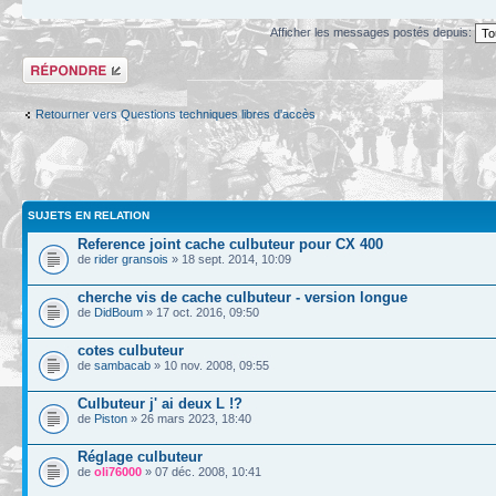
Afficher les messages postés depuis:
Répondre
Retourner vers Questions techniques libres d'accès
SUJETS EN RELATION
Reference joint cache culbuteur pour CX 400
de
rider gransois
» 18 sept. 2014, 10:09
cherche vis de cache culbuteur - version longue
de
DidBoum
» 17 oct. 2016, 09:50
cotes culbuteur
de
sambacab
» 10 nov. 2008, 09:55
Culbuteur j' ai deux L !?
de
Piston
» 26 mars 2023, 18:40
Réglage culbuteur
de
oli76000
» 07 déc. 2008, 10:41