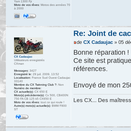
Yam 1300 Fjr
Moto de vos rêves:
Motos des années 70
à 2000
Re: Joint de ca
de
CX Cadaujac
» 05 dé
Bonne réparation !
CX Cadaujac
Ce site est pratiq
Utilisateurs enregistrés
CXman
références.
Messages:
3427
Enregistré le:
29 juil. 2009, 13:52
Localisation:
France Sud Ouest Cadaujac
33140
Envoyé de mon 250
Membre du CX Twinning Club ?:
Non
Numéro de membre:
CX actuelle(s):
CX 650 E
Moto(s) précédente(s):
Cx 500, CB400N
Les CX... Des maîtresse
750 FA CB 125 k5 CX650 E
Moto de vos rêves:
tout ce qui roule !
Autre(s) moto(s) actuelle(s):
BMW F800
ST