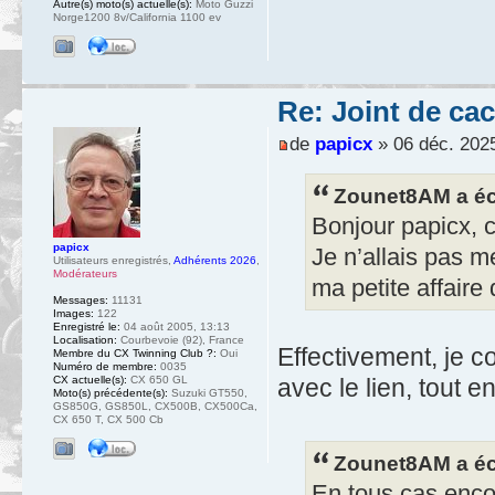
Autre(s) moto(s) actuelle(s):
Moto Guzzi
Norge1200 8v/California 1100 ev
Re: Joint de ca
de
papicx
» 06 déc. 2025
Zounet8AM a écr
Bonjour papicx, c’é
papicx
Je n’allais pas m
Utilisateurs enregistrés
,
Adhérents 2026
,
Modérateurs
ma petite affaire 
Messages:
11131
Images:
122
Enregistré le:
04 août 2005, 13:13
Localisation:
Courbevoie (92), France
Effectivement, je c
Membre du CX Twinning Club ?:
Oui
Numéro de membre:
0035
CX actuelle(s):
CX 650 GL
avec le lien, tout e
Moto(s) précédente(s):
Suzuki GT550,
GS850G, GS850L, CX500B, CX500Ca,
CX 650 T, CX 500 Cb
Zounet8AM a écr
En tous cas encor