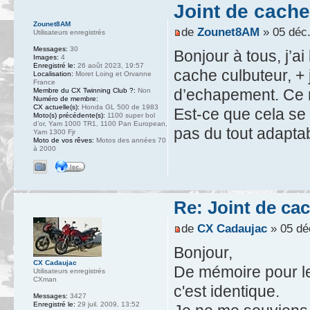
Joint de cache
Zounet8AM
de
Zounet8AM
» 05 déc.
Utilisateurs enregistrés
Messages:
30
Bonjour à tous, j’a
Images:
4
Enregistré le:
26 août 2023, 19:57
cache culbuteur, + 
Localisation:
Moret Loing et Orvanne
France
d’echapement. Ce m
Membre du CX Twinning Club ?:
Non
Numéro de membre:
CX actuelle(s):
Honda GL 500 de 1983
Est-ce que cela se
Moto(s) précédente(s):
1100 super bol
d’or, Yam 1000 TR1, 1100 Pan European,
pas du tout adaptab
Yam 1300 Fjr
Moto de vos rêves:
Motos des années 70
à 2000
Re: Joint de ca
de
CX Cadaujac
» 05 dé
Bonjour,
CX Cadaujac
De mémoire pour le
Utilisateurs enregistrés
CXman
c'est identique.
Messages:
3427
Enregistré le:
29 juil. 2009, 13:52