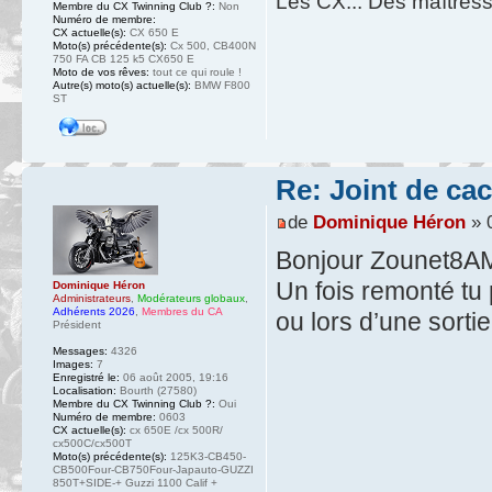
Les CX... Des maîtresse
Membre du CX Twinning Club ?:
Non
Numéro de membre:
CX actuelle(s):
CX 650 E
Moto(s) précédente(s):
Cx 500, CB400N
750 FA CB 125 k5 CX650 E
Moto de vos rêves:
tout ce qui roule !
Autre(s) moto(s) actuelle(s):
BMW F800
ST
Re: Joint de ca
de
Dominique Héron
» 0
Bonjour Zounet8A
Un fois remonté tu 
Dominique Héron
Administrateurs
,
Modérateurs globaux
,
Adhérents 2026
,
Membres du CA
ou lors d’une sortie
Président
Messages:
4326
Images:
7
Enregistré le:
06 août 2005, 19:16
Localisation:
Bourth (27580)
Membre du CX Twinning Club ?:
Oui
Numéro de membre:
0603
CX actuelle(s):
cx 650E /cx 500R/
cx500C/cx500T
Moto(s) précédente(s):
125K3-CB450-
CB500Four-CB750Four-Japauto-GUZZI
850T+SIDE-+ Guzzi 1100 Calif +