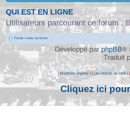
QUI EST EN LIGNE
Utilisateurs parcourant ce forum :
B
Portail
»
Index du forum
Développé par
phpBB
® 
Traduit 
|
Mentions légales
|-|
Les statuts du club
|-
Cliquez ici pou