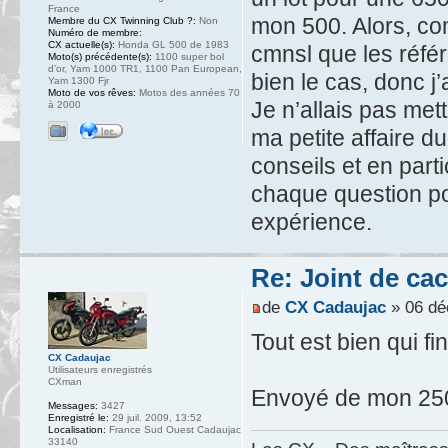
France
mon 500. Alors, com
Membre du CX Twinning Club ?:
Non
Numéro de membre:
CX actuelle(s):
Honda GL 500 de 1983
cmnsl que les réfé
Moto(s) précédente(s):
1100 super bol
d’or, Yam 1000 TR1, 1100 Pan European,
bien le cas, donc j’
Yam 1300 Fjr
Moto de vos rêves:
Motos des années 70
Je n’allais pas met
à 2000
ma petite affaire d
conseils et en parti
chaque question po
expérience.
Re: Joint de ca
de
CX Cadaujac
» 06 dé
Tout est bien qui fini
CX Cadaujac
Utilisateurs enregistrés
CXman
Envoyé de mon 250
Messages:
3427
Enregistré le:
29 juil. 2009, 13:52
Localisation:
France Sud Ouest Cadaujac
33140