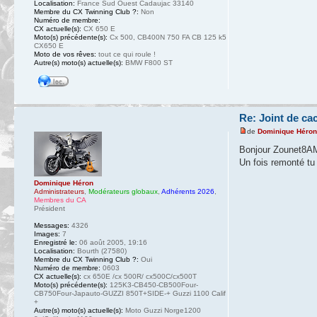
Localisation:
France Sud Ouest Cadaujac 33140
Membre du CX Twinning Club ?:
Non
Numéro de membre:
CX actuelle(s):
CX 650 E
Moto(s) précédente(s):
Cx 500, CB400N 750 FA CB 125 k5
CX650 E
Moto de vos rêves:
tout ce qui roule !
Autre(s) moto(s) actuelle(s):
BMW F800 ST
Re: Joint de ca
de
Dominique Héro
Bonjour Zounet8A
Un fois remonté tu 
Dominique Héron
Administrateurs
,
Modérateurs globaux
,
Adhérents 2026
,
Membres du CA
Président
Messages:
4326
Images:
7
Enregistré le:
06 août 2005, 19:16
Localisation:
Bourth (27580)
Membre du CX Twinning Club ?:
Oui
Numéro de membre:
0603
CX actuelle(s):
cx 650E /cx 500R/ cx500C/cx500T
Moto(s) précédente(s):
125K3-CB450-CB500Four-
CB750Four-Japauto-GUZZI 850T+SIDE-+ Guzzi 1100 Calif
+
Autre(s) moto(s) actuelle(s):
Moto Guzzi Norge1200