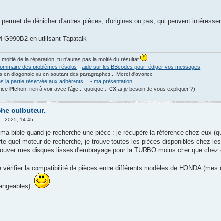
a permet de dénicher d'autres pièces, d'origines ou pas, qui peuvent intéress
G990B2 en utilisant Tapatalk
a moitié de la réparation, tu n'auras pas la moitié du résultat
ommaire des problèmes résolus
-
aide sur les BBcodes pour rédiger vos messages
les en diagonale ou en sautant des paragraphes... Merci d'avance
ns la partie réservée aux adhérents
… -
ma présentation
rice
PI
chon, rien à voir avec l'âge... quoique...
CX
ai-je besoin de vous expliquer ?)
che culbuteur.
c. 2025, 14:45
bible quand je recherche une pièce : je récupère la référence chez eux (q
e quel moteur de recherche, je trouve toutes les pièces disponibles chez les
 trouver mes disques lisses d'embrayage pour la TURBO moins cher que chez 
e vérifier la compatibilité de pièces entre différents modèles de HONDA (
hangeables).