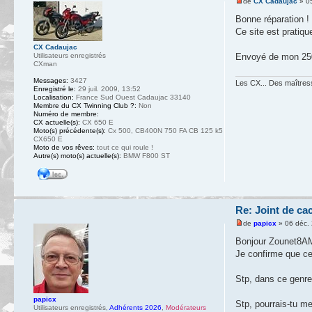
de
CX Cadaujac
» 05
Bonne réparation !
Ce site est pratiq
CX Cadaujac
Utilisateurs enregistrés
Envoyé de mon 250
CXman
Messages:
3427
Les CX... Des maîtresse
Enregistré le:
29 juil. 2009, 13:52
Localisation:
France Sud Ouest Cadaujac 33140
Membre du CX Twinning Club ?:
Non
Numéro de membre:
CX actuelle(s):
CX 650 E
Moto(s) précédente(s):
Cx 500, CB400N 750 FA CB 125 k5
CX650 E
Moto de vos rêves:
tout ce qui roule !
Autre(s) moto(s) actuelle(s):
BMW F800 ST
Re: Joint de ca
de
papicx
» 06 déc.
Bonjour Zounet8A
Je confirme que ce
Stp, dans ce genre 
papicx
Stp, pourrais-tu met
Utilisateurs enregistrés
,
Adhérents 2026
,
Modérateurs