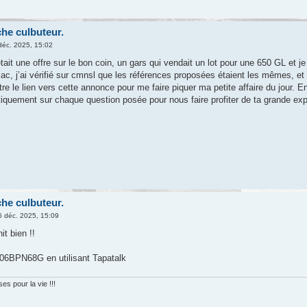
che culbuteur.
déc. 2025, 15:02
tait une offre sur le bon coin, un gars qui vendait un lot pour une 650 GL et 
ac, j’ai vérifié sur cmnsl que les références proposées étaient les mêmes, et c
tre le lien vers cette annonce pour me faire piquer ma petite affaire du jour. E
tiquement sur chaque question posée pour nous faire profiter de ta grande ex
che culbuteur.
 déc. 2025, 15:09
it bien !!
6BPN68G en utilisant Tapatalk
s pour la vie !!!