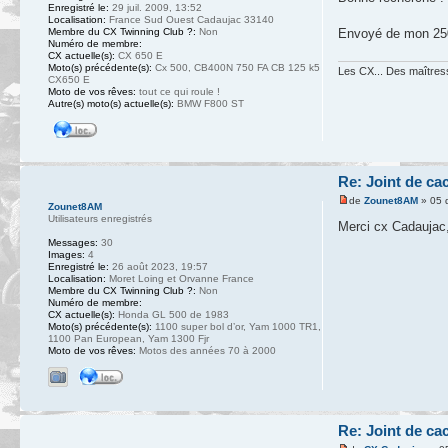
Enregistré le:
29 juil. 2009, 13:52
Localisation:
France Sud Ouest Cadaujac 33140
Membre du CX Twinning Club ?:
Non
Envoyé de mon 250
Numéro de membre:
CX actuelle(s):
CX 650 E
Moto(s) précédente(s):
Cx 500, CB400N 750 FA CB 125 k5
Les CX... Des maîtresse
CX650 E
Moto de vos rêves:
tout ce qui roule !
Autre(s) moto(s) actuelle(s):
BMW F800 ST
Re: Joint de ca
de
Zounet8AM
» 05 
Zounet8AM
Utilisateurs enregistrés
Merci cx Cadaujac,
Messages:
30
Images:
4
Enregistré le:
26 août 2023, 19:57
Localisation:
Moret Loing et Orvanne France
Membre du CX Twinning Club ?:
Non
Numéro de membre:
CX actuelle(s):
Honda GL 500 de 1983
Moto(s) précédente(s):
1100 super bol d’or, Yam 1000 TR1,
1100 Pan European, Yam 1300 Fjr
Moto de vos rêves:
Motos des années 70 à 2000
Re: Joint de ca