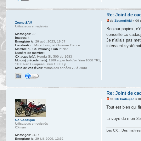
Re: Joint de ca
de
Zounet8AM
» 06 
Zounet8AM
Utilisateurs enregistrés
Bonjour papicx, c’é
Messages:
30
conseillé cx cadauj
Images:
4
Je n’allais pas met
Enregistré le:
26 août 2023, 19:57
Localisation:
Moret Loing et Orvanne France
intervient systéma
Membre du CX Twinning Club ?:
Non
Numéro de membre:
CX actuelle(s):
Honda GL 500 de 1983
Moto(s) précédente(s):
1100 super bol d’or, Yam 1000 TR1,
1100 Pan European, Yam 1300 Fjr
Moto de vos rêves:
Motos des années 70 à 2000
Re: Joint de ca
de
CX Cadaujac
» 06
Tout est bien qui fin
Envoyé de mon 250
CX Cadaujac
Utilisateurs enregistrés
CXman
Les CX... Des maîtresse
Messages:
3427
Enregistré le:
29 juil. 2009, 13:52