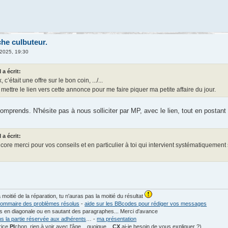
che culbuteur.
 2025, 19:30
a écrit:
c’était une offre sur le bon coin, .../...
 mettre le lien vers cette annonce pour me faire piquer ma petite affaire du jour.
omprends. N'hésite pas à nous solliciter par MP, avec le lien, tout en postant 
a écrit:
core merci pour vos conseils et en particulier à toi qui intervient systématiquemen
a moitié de la réparation, tu n'auras pas la moitié du résultat
ommaire des problèmes résolus
-
aide sur les BBcodes pour rédiger vos messages
les en diagonale ou en sautant des paragraphes... Merci d'avance
ns la partie réservée aux adhérents
… -
ma présentation
rice
PI
chon, rien à voir avec l'âge... quoique...
CX
ai-je besoin de vous expliquer ?)