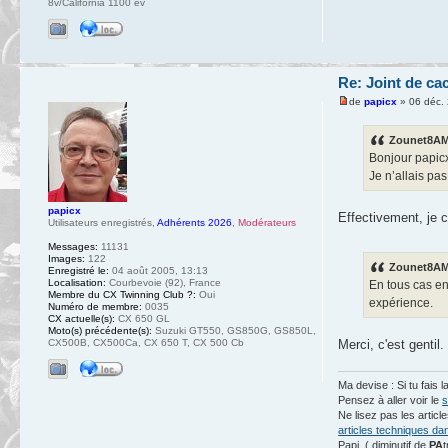
8v/California 1100 ev
Re: Joint de ca
de
papicx
» 06 déc.
Zounet8AM 
Bonjour papicx, 
Je n’allais pas
papicx
Effectivement, je c
Utilisateurs enregistrés
,
Adhérents 2026
,
Modérateurs
Messages:
11131
Images:
122
Zounet8AM 
Enregistré le:
04 août 2005, 13:13
Localisation:
Courbevoie (92), France
En tous cas en
Membre du CX Twinning Club ?:
Oui
expérience.
Numéro de membre:
0035
CX actuelle(s):
CX 650 GL
Moto(s) précédente(s):
Suzuki GT550, GS850G, GS850L,
Merci, c'est gentil.
CX500B, CX500Ca, CX 650 T, CX 500 Cb
Ma devise : Si tu fais l
Pensez à aller voir le
s
Ne lisez pas les artic
articles techniques da
Papi. ( diminutif de
PA
t