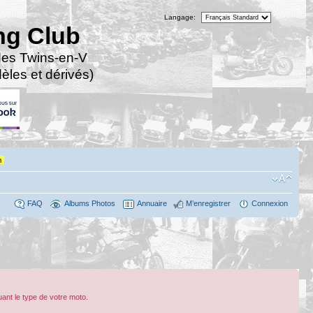
Langage:
ng Club
des Twins-en-V
les et dérivés)
n
FAQ
Albums Photos
Annuaire
M’enregistrer
Connexion
ant le type de votre moto.