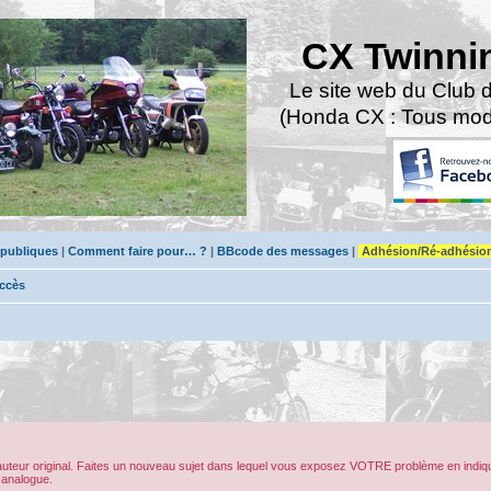
CX Twinni
Le site web du Club 
(Honda CX : Tous modè
 publiques
|
Comment faire pour… ?
|
BBcode des messages
|
Adhésion/Ré-adhésio
accès
’auteur original. Faites un nouveau sujet dans lequel vous exposez VOTRE problème en indiqu
 analogue.