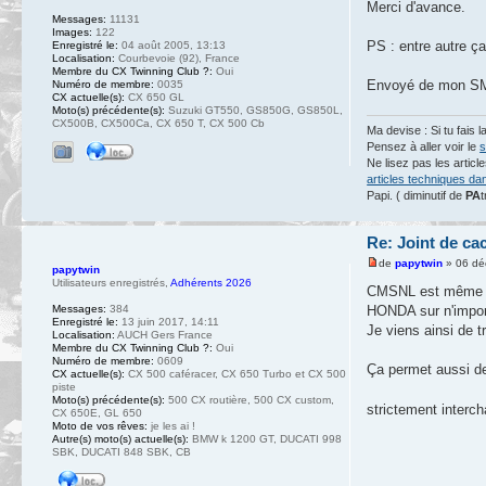
Merci d'avance.
Messages:
11131
Images:
122
PS : entre autre ç
Enregistré le:
04 août 2005, 13:13
Localisation:
Courbevoie (92), France
Membre du CX Twinning Club ?:
Oui
Envoyé de mon SM-
Numéro de membre:
0035
CX actuelle(s):
CX 650 GL
Moto(s) précédente(s):
Suzuki GT550, GS850G, GS850L,
CX500B, CX500Ca, CX 650 T, CX 500 Cb
Ma devise : Si tu fais l
Pensez à aller voir le
s
Ne lisez pas les artic
articles techniques da
Papi. ( diminutif de
PA
t
Re: Joint de ca
de
papytwin
» 06 dé
papytwin
Utilisateurs enregistrés
,
Adhérents 2026
CMSNL est même ma 
Messages:
384
HONDA sur n'import
Enregistré le:
13 juin 2017, 14:11
Je viens ainsi de
Localisation:
AUCH Gers France
Membre du CX Twinning Club ?:
Oui
Numéro de membre:
0609
Ça permet aussi d
CX actuelle(s):
CX 500 caféracer, CX 650 Turbo et CX 500
piste
Moto(s) précédente(s):
500 CX routière, 500 CX custom,
strictement interc
CX 650E, GL 650
Moto de vos rêves:
je les ai !
Autre(s) moto(s) actuelle(s):
BMW k 1200 GT, DUCATI 998
SBK, DUCATI 848 SBK, CB