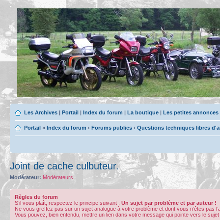
Les Archives
|
Portail
|
Index du forum
|
La boutique
|
Les petites annonces
Portail
»
Index du forum
‹
Forums publics
‹
Questions techniques libres d'
Joint de cache culbuteur.
Modérateur:
Modérateurs
Règles du forum
S’il vous plaît, respectez le principe suivant :
Un sujet par problème et par auteur !
Ne vous greffez pas sur un sujet analogue à votre problème et dont vous n’êtes pas l
Vous pouvez, bien entendu, mettre un lien dans votre message qui pointe vers le sujet