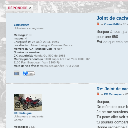
Répondre
Joint de cach
de
Zounet8AM
» 05 
Zounet8AM
Utilisateurs enregistrés
Bonjour à tous, j’a
Messages:
30
pour une 650.
Images:
4
Est-ce que cela se
Enregistré le:
26 août 2023, 19:57
Localisation:
Moret Loing et Orvanne France
Membre du CX Twinning Club ?:
Non
Numéro de membre:
CX actuelle(s):
Honda GL 500 de 1983
Moto(s) précédente(s):
1100 super bol d’or, Yam 1000 TR1,
1100 Pan European, Yam 1300 Fjr
Moto de vos rêves:
Motos des années 70 à 2000
Re: Joint de ca
de
CX Cadaujac
» 05
Bonjour,
De mémoire pour le
Je ne me souviens p
CX Cadaujac
Utilisateurs enregistrés
Tu peux aller voir 
CXman
tu pourras compare
Messages:
3427
Bonne recherche !