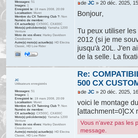
de
JC
» 20 déc. 2025, 1
Messages:
51
Images:
1
Enregistré le:
19 mars 2008, 20:09
Bonjour,
Localisation:
Muret
Membre du CX Twinning Club ?:
Non
Numéro de membre:
CX actuelle(s):
CX500C, CX400C
Moto(s) précédente(s):
Yamaha 1200
Tu peux utiliser le
Venture
Moto de vos rêves:
Harley Davidson
2012 (si je me souv
Crossbones
Autre(s) moto(s) actuelle(s):
HD Electra
jusqu'à 20L. J'en a
Classic, HD Low Rider
de la selle. La fixa
Re: COMPATIB
JC
500 CX CUSTO
Utilisateurs enregistrés
de
JC
» 20 déc. 2025, 1
Messages:
51
Images:
1
Enregistré le:
19 mars 2008, 20:09
voici le montage du
Localisation:
Muret
Membre du CX Twinning Club ?:
Non
[attachment=0]CX r
Numéro de membre:
CX actuelle(s):
CX500C, CX400C
Moto(s) précédente(s):
Yamaha 1200
Venture
Vous n’avez pas les pe
Moto de vos rêves:
Harley Davidson
Crossbones
message.
Autre(s) moto(s) actuelle(s):
HD Electra
Classic, HD Low Rider