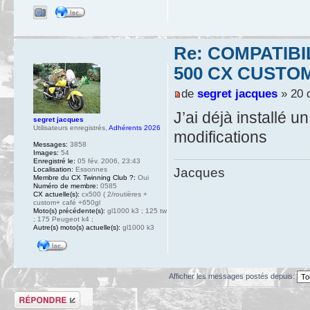
Re: COMPATIB
500 CX CUSTO
de
segret jacques
» 20 
J’ai déjà installé u
segret jacques
Utilisateurs enregistrés
,
Adhérents 2026
modifications
Messages:
3858
Images:
54
Enregistré le:
05 fév. 2006, 23:43
Localisation:
Essonnes
Jacques
Membre du CX Twinning Club ?:
Oui
Numéro de membre:
0585
CX actuelle(s):
cx500 ( 2/routières +
custom+ café +650gl
Moto(s) précédente(s):
gl1000 k3 ; 125 tw
; 175 Peugeot k4 ;
Autre(s) moto(s) actuelle(s):
gl1000 k3
Afficher les messages postés depuis:
Répondre