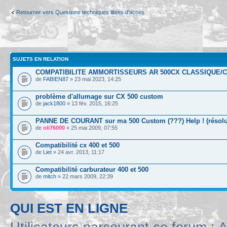
Retourner vers Questions techniques libres d'accès
SUJETS EN RELATION
COMPATIBILITE AMMORTISSEURS AR 500CX CLASSIQUE/
de
FABIEN87
» 23 mai 2023, 14:25
problème d'allumage sur CX 500 custom
de
jack1800
» 13 fév. 2015, 16:25
PANNE DE COURANT sur ma 500 Custom (???) Help ! (résolu
de
oli76000
» 25 mai 2009, 07:55
Compatibilité cx 400 et 500
de
Liet
» 24 avr. 2013, 11:17
Compatibilité carburateur 400 et 500
de
mitch
» 22 mars 2009, 22:39
QUI EST EN LIGNE