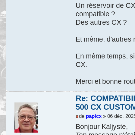
Un réservoir de CX
compatible ?
Des autres CX ?
Et même, d'autres 
En même temps, si 
CX.
Merci et bonne rou
Re: COMPATIB
500 CX CUSTO
de
papicx
» 06 déc. 2025
Bonjour Kaljyste,
Ton message n'étai