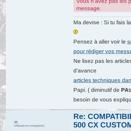
Vous n’avez pas les pe
message.
Ma devise : Si tu fais l
Pensez à aller voir le
s
pour rédiger vos mes
Ne lisez pas les artic
d'avance
articles techniques da
Papi. ( diminutif de
PA
besoin de vous expliqu
Re: COMPATIB
JC
500 CX CUSTO
Utilisateurs enregistrés