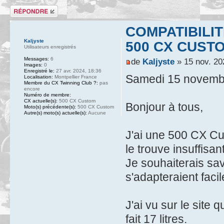
Répondre
COMPATIBILI
Kaljyste
500 CX CUST
Utilisateurs enregistrés
Messages:
6
de
Kaljyste
» 15 nov. 20
Images:
0
Enregistré le:
27 avr. 2024, 18:36
Samedi 15 novemb
Localisation:
Montpellier France
Membre du CX Twinning Club ?:
pas
encore
Numéro de membre:
CX actuelle(s):
500 CX Custom
Bonjour à tous,
Moto(s) précédente(s):
500 CX Custom
Autre(s) moto(s) actuelle(s):
Aucune
J'ai une 500 CX Cus
le trouve insuffisant
Je souhaiterais sav
s'adapteraient faci
J'ai vu sur le site 
fait 17 litres.