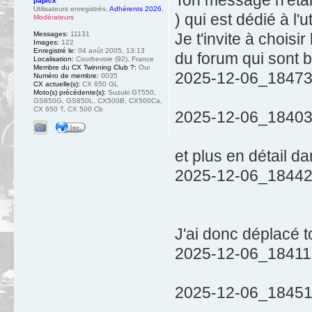
papicx
Utilisateurs enregistrés
,
Adhérents 2026
,
) qui est dédié à l'
Modérateurs
Je t'invite à choisi
Messages:
11131
Images:
122
Enregistré le:
04 août 2005, 13:13
du forum qui sont 
Localisation:
Courbevoie (92), France
Membre du CX Twinning Club ?:
Oui
2025-12-06_18473
Numéro de membre:
0035
CX actuelle(s):
CX 650 GL
Moto(s) précédente(s):
Suzuki GT550,
GS850G, GS850L, CX500B, CX500Ca,
CX 650 T, CX 500 Cb
2025-12-06_18403
et plus en détail d
2025-12-06_184423
J'ai donc déplacé 
2025-12-06_18411
2025-12-06_184518