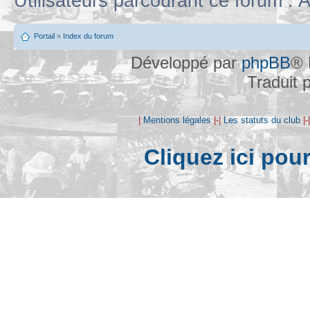
Utilisateurs parcourant ce forum : A
Portail
»
Index du forum
Développé par
phpBB
® 
Traduit 
|
Mentions légales
|-|
Les statuts du club
|-
Cliquez ici pou