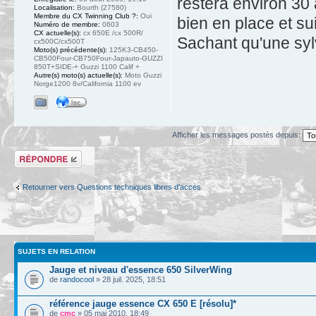
restera environ 30 
Localisation:
Bourth (27580)
Membre du CX Twinning Club ?:
Oui
bien en place et su
Numéro de membre:
0603
CX actuelle(s):
cx 650E /cx 500R/
Sachant qu'une sylve
cx500C/cx500T
Moto(s) précédente(s):
125K3-CB450-
CB500Four-CB750Four-Japauto-GUZZI
850T+SIDE-+ Guzzi 1100 Calif +
Autre(s) moto(s) actuelle(s):
Moto Guzzi
Norge1200 8v/California 1100 ev
Afficher les messages postés depuis:
Répondre
Retourner vers Questions techniques libres d'accès
SUJETS EN RELATION
Jauge et niveau d'essence 650 SilverWing
de
randocool
» 28 juil. 2025, 18:51
référence jauge essence CX 650 E [résolu]*
de
cmc
» 05 mai 2010, 18:49