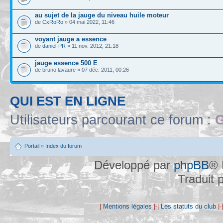
au sujet de la jauge du niveau huile moteur
de
CxRoRo
» 04 mai 2022, 11:46
voyant jauge a essence
de
daniel-PR
» 11 nov. 2012, 21:18
jauge essence 500 E
de bruno lavaure » 07 déc. 2011, 00:26
QUI EST EN LIGNE
Utilisateurs parcourant ce forum :
G
Portail
»
Index du forum
Développé par
phpBB
® 
Traduit 
|
Mentions légales
|-|
Les statuts du club
|-