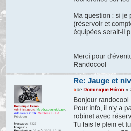
Ma question : si je
(réservoir et comp
équipées serait-il 
Merci pour d'évent
Randocool
Re: Jauge et ni
de
Dominique Héron
» 2
Bonjour randocool
Pour info, il n'y a
Dominique Héron
Administrateurs
,
Modérateurs globaux
,
Adhérents 2026
,
Membres du CA
robinet avec réser
Président
Tu fais le plein et 
Messages:
4327
Images:
7
Enregistré le:
06 août 2005, 19:16