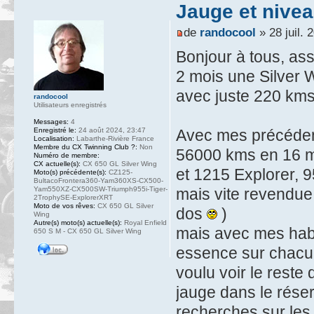
Jauge et nive
de
randocool
» 28 juil. 
Bonjour à tous, ass
2 mois une Silver W
avec juste 220 kms 
randocool
Utilisateurs enregistrés
Messages:
4
Enregistré le:
24 août 2024, 23:47
Avec mes précéde
Localisation:
Labarthe-Rivière France
Membre du CX Twinning Club ?:
Non
56000 kms en 16 moi
Numéro de membre:
CX actuelle(s):
CX 650 GL Silver Wing
et 1215 Explorer, 9
Moto(s) précédente(s):
CZ125-
BultacoFrontera360-Yam360XS-CX500-
Yam550XZ-CX500SW-Triumph955i-Tiger-
mais vite revendue
2TrophySE-ExplorerXRT
Moto de vos rêves:
CX 650 GL Silver
dos
)
Wing
Autre(s) moto(s) actuelle(s):
Royal Enfield
mais avec mes habi
650 S M - CX 650 GL Silver Wing
essence sur chacun
voulu voir le rest
jauge dans le réser
recherches sur les 