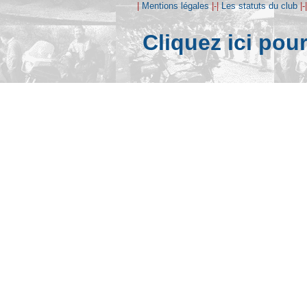
|
Mentions légales
|-|
Les statuts du club
|-
Cliquez ici pou