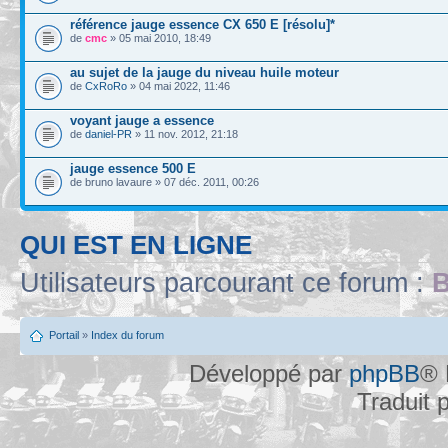
référence jauge essence CX 650 E [résolu]*
de
cmc
» 05 mai 2010, 18:49
au sujet de la jauge du niveau huile moteur
de
CxRoRo
» 04 mai 2022, 11:46
voyant jauge a essence
de
daniel-PR
» 11 nov. 2012, 21:18
jauge essence 500 E
de bruno lavaure » 07 déc. 2011, 00:26
QUI EST EN LIGNE
Utilisateurs parcourant ce forum :
B
Portail
»
Index du forum
Développé par
phpBB
® 
Traduit 