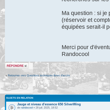
Ma question : si je
(réservoir et comp
équipées serait-il 
Merci pour d'évent
Randocool
Répondre
Retourner vers Questions techniques libres d'accès
SUJETS EN RELATION
Jauge et niveau d'essence 650 SilverWing
de
randocool
» 28 juil. 2025, 18:52