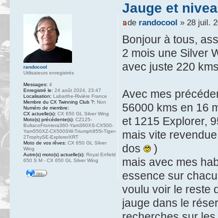
Jauge et nive
de
randocool
» 28 juil. 
Bonjour à tous, ass
2 mois une Silver W
avec juste 220 kms 
randocool
Utilisateurs enregistrés
Messages:
4
Enregistré le:
24 août 2024, 23:47
Avec mes précéde
Localisation:
Labarthe-Rivière France
Membre du CX Twinning Club ?:
Non
56000 kms en 16 moi
Numéro de membre:
CX actuelle(s):
CX 650 GL Silver Wing
et 1215 Explorer, 9
Moto(s) précédente(s):
CZ125-
BultacoFrontera360-Yam360XS-CX500-
Yam550XZ-CX500SW-Triumph955i-Tiger-
mais vite revendue
2TrophySE-ExplorerXRT
Moto de vos rêves:
CX 650 GL Silver
dos
)
Wing
Autre(s) moto(s) actuelle(s):
Royal Enfield
mais avec mes habi
650 S M - CX 650 GL Silver Wing
essence sur chacun
voulu voir le rest
jauge dans le réser
recherches sur les 