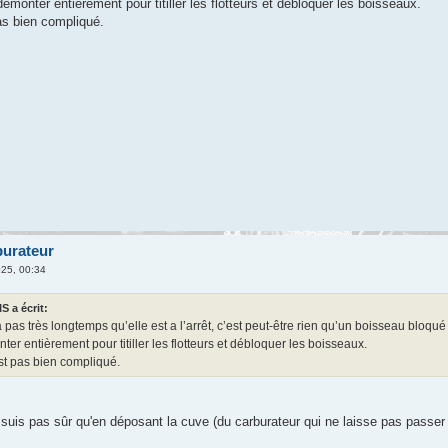
monter entièrement pour titiller les flotteurs et débloquer les boisseaux.
as bien compliqué.
burateur
025, 00:34
 a écrit:
 pas très longtemps qu’elle est a l’arrêt, c’est peut-être rien qu’un boisseau blo
er entièrement pour titiller les flotteurs et débloquer les boisseaux.
st pas bien compliqué.
s pas sûr qu'en déposant la cuve (du carburateur qui ne laisse pas passer l'es