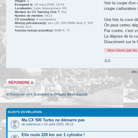
Images:
4
Voir la coupe d'un 
Enregistré le:
24 mars 2008, 19:34
coupe carburateur 
Localisation:
Indre (département 36)
Membre du CX Twinning Club ?:
Oui
Numéro de membre:
0413
Une fois la cuve dé
CX actuelle(s):
4 exemplaires
Moto(s) précédente(s):
des 125, 600 BMW série 5, 500
On peut certes dép
Honda XLS
Par contre, c'est v
Autre(s) moto(s) actuelle(s):
BMW K 75
La dépose de la cuv
Doucement sur le flo
Vous n’avez pas les 
JLG
Affi
Répondre
Retourner vers Questions techniques libres d'accès
SUJETS EN RELATION
Ma CX 500 Turbo ne démarre pas
de
sonrocco
» 25 août 2020, 08:12
Elle roule 220 km sur 1 cylindre !