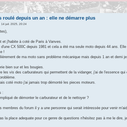
s roulé depuis un an : elle ne démarre plus
 14 juil. 2025, 20:24
tes),
t et j'habite à coté de Paris à Vanves.
re d'une CX 500C depuis 1981 et cela a été ma seule moto depuis 44 ans. Ell
e !
lièrement de ma moto sans problème mécanique mais depuis 1 an et demi je l'ai 
erie bien sur et les bougies.
re les vis des carburateurs qui permettent de la vidanger, j'ai de l'essence qu
 problème.
mais coté moto j'ai jamais trop démonté les pieces moteurs.
s :
ompliqué de démonter le carburateur et de le nettoyer ?
?
s membres du forum il y a une personne qui serait intéressée pour venir m'aide
as la place adequate pour ce genre de questions n'hésitez pas à me le dire, j