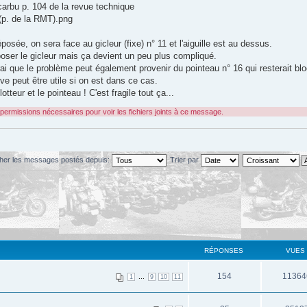
carbu p. 104 de la revue technique
(p. de la RMT).png
posée, on sera face au gicleur (fixe) n° 11 et l'aiguille est au dessus.
oser le gicleur mais ça devient un peu plus compliqué.
rai que le problème peut également provenir du pointeau n° 16 qui resterait b
e peut être utile si on est dans ce cas.
tteur et le pointeau ! C'est fragile tout ça...
permissions nécessaires pour voir les fichiers joints à ce message.
cher les messages postés depuis:
Trier par
RÉPONSES
VUES
154
11364
...
1
9
10
11