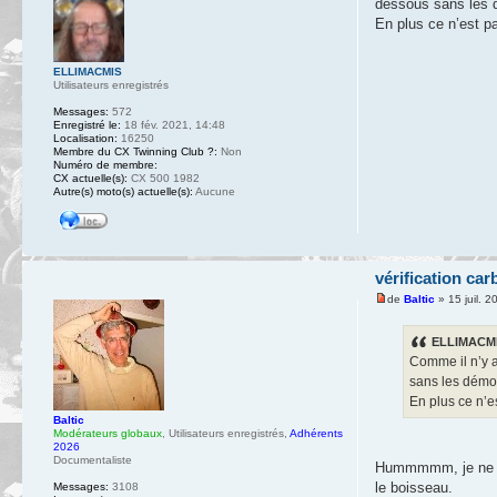
dessous sans les dé
En plus ce n’est p
ELLIMACMIS
Utilisateurs enregistrés
Messages:
572
Enregistré le:
18 fév. 2021, 14:48
Localisation:
16250
Membre du CX Twinning Club ?:
Non
Numéro de membre:
CX actuelle(s):
CX 500 1982
Autre(s) moto(s) actuelle(s):
Aucune
vérification car
de
Baltic
» 15 juil. 2
ELLIMACMIS
Comme il n’y a
sans les démont
En plus ce n’e
Baltic
Modérateurs globaux
,
Utilisateurs enregistrés
,
Adhérents
2026
Documentaliste
Hummmmm, je ne sui
le boisseau.
Messages:
3108