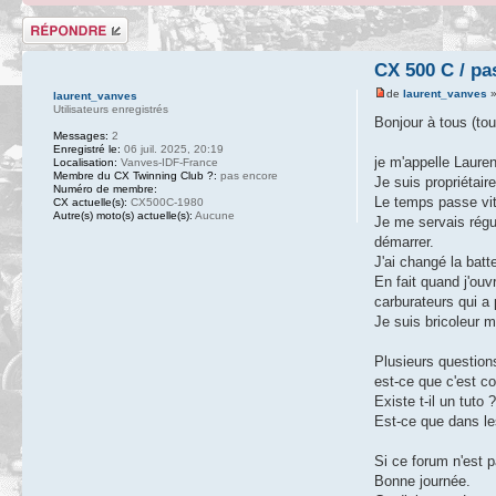
Répondre
CX 500 C / pa
de
laurent_vanves
»
laurent_vanves
Utilisateurs enregistrés
Bonjour à tous (tou
Messages:
2
Enregistré le:
06 juil. 2025, 20:19
je m'appelle Lauren
Localisation:
Vanves-IDF-France
Membre du CX Twinning Club ?:
pas encore
Je suis propriétai
Numéro de membre:
Le temps passe vit
CX actuelle(s):
CX500C-1980
Autre(s) moto(s) actuelle(s):
Aucune
Je me servais régu
démarrer.
J'ai changé la batt
En fait quand j'ouv
carburateurs qui a
Je suis bricoleur 
Plusieurs question
est-ce que c'est c
Existe t-il un tuto 
Est-ce que dans le
Si ce forum n'est p
Bonne journée.