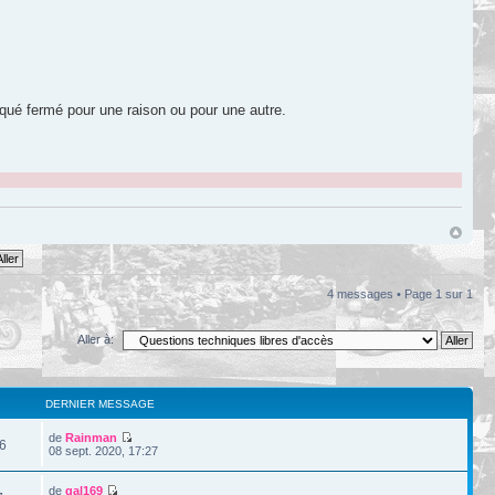
loqué fermé pour une raison ou pour une autre.
4 messages • Page
1
sur
1
Aller à:
DERNIER MESSAGE
de
Rainman
6
08 sept. 2020, 17:27
de
gal169