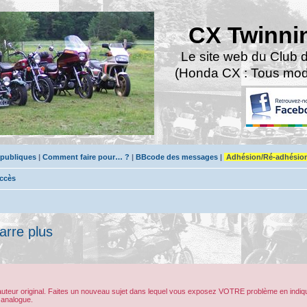
CX Twinni
Le site web du Club 
(Honda CX : Tous modè
 publiques
|
Comment faire pour… ?
|
BBcode des messages
|
Adhésion/Ré-adhésio
accès
arre plus
’auteur original. Faites un nouveau sujet dans lequel vous exposez VOTRE problème en indiqu
 analogue.