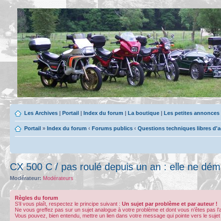
Les Archives
|
Portail
|
Index du forum
|
La boutique
|
Les petites annonces
Portail
»
Index du forum
‹
Forums publics
‹
Questions techniques libres d'
CX 500 C / pas roulé depuis un an : elle ne dém
Modérateur:
Modérateurs
Règles du forum
S’il vous plaît, respectez le principe suivant :
Un sujet par problème et par auteur !
Ne vous greffez pas sur un sujet analogue à votre problème et dont vous n’êtes pas l
Vous pouvez, bien entendu, mettre un lien dans votre message qui pointe vers le sujet