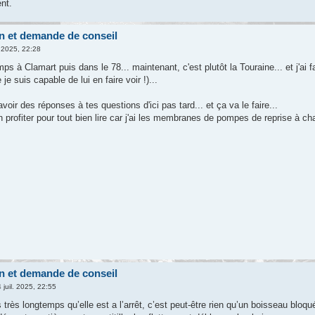
nt.
n et demande de conseil
. 2025, 22:28
emps à Clamart puis dans le 78... maintenant, c'est plutôt la Touraine... et j'
e je suis capable de lui en faire voir !)...
avoir des réponses à tes questions d'ici pas tard... et ça va le faire...
en profiter pour tout bien lire car j'ai les membranes de pompes de reprise à ch
n et demande de conseil
 juil. 2025, 22:55
 très longtemps qu’elle est a l’arrêt, c’est peut-être rien qu’un boisseau bl