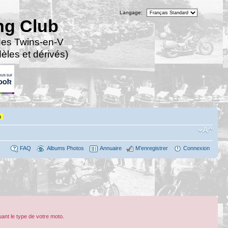
Langage:
ng Club
des Twins-en-V
les et dérivés)
n
FAQ
Albums Photos
Annuaire
M’enregistrer
Connexion
ant le type de votre moto.