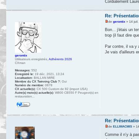
Cordialement Laure
Re: Présentatio
de
gerontix
» 14 juil
Bon... j'étais un t
trop (il faut dire qu
Par contre, il va y 
Je vais d'ailleurs 
gerontix
Utilisateurs enregistrés
,
Adhérents 2026
CXman
Messages:
552
Enregistré le:
19 déc. 2021, 13:24
Localisation:
BALLAN MIRE
Membre du CX Twinning Club ?:
Oui
Numéro de membre:
0878
CX actuelle(s):
CX 500 Custom de 82 (import USA)
Autre(s) moto(s) actuelle(s):
W800 CB550 F Peugeot(s) en
restauration...
Re: Présentatio
de
ELLIMACMIS
» 14
Comme il n’y à pas