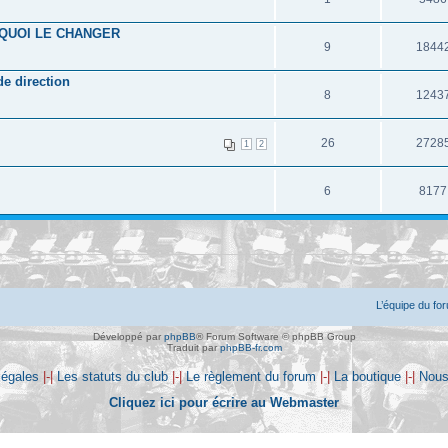
QUOI LE CHANGER
9
1844
e direction
8
1243
26
2728
1
2
6
8177
L’équipe du fo
Développé par
phpBB
® Forum Software © phpBB Group
Traduit par
phpBB-fr.com
légales
|-|
Les statuts du club
|-|
Le règlement du forum
|-|
La boutique
|-|
Nous
Cliquez ici pour écrire au Webmaster