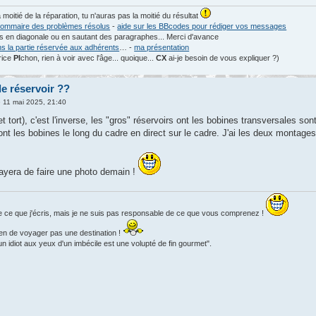
a moitié de la réparation, tu n'auras pas la moitié du résultat
ommaire des problèmes résolus
-
aide sur les BBcodes pour rédiger vos messages
les en diagonale ou en sautant des paragraphes... Merci d'avance
ns la partie réservée aux adhérents
… -
ma présentation
rice
PI
chon, rien à voir avec l'âge... quoique...
CX
ai-je besoin de vous expliquer ?)
e réservoir ??
 11 mai 2025, 21:40
t tort), c'est l'inverse, les "gros" réservoirs ont les bobines transversales so
 ont les bobines le long du cadre en direct sur le cadre. J'ai les deux montag
sayera de faire une photo demain !
e ce que j'écris, mais je ne suis pas responsable de ce que vous comprenez !
en de voyager pas une destination !
 idiot aux yeux d'un imbécile est une volupté de fin gourmet".