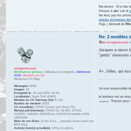
Ma devise : Si tu fais l
Pensez à aller voir le
s
Ne lisez pas les artic
articles techniques da
Papi. ( diminutif de
PA
t
Re: 2 modèles d
de
orangemecanic
»
Jacques a raison (e
"petits" réservoirs
orangemecanic
A+, Gilles, qui es
Modérateurs globaux
,
Utilisateurs enregistrés
,
Adhérents
2026
,
Membres du CA
Rédacteur CX Mag
Messages:
6630
Je suis responsable d
Images:
16
Enregistré le:
30 mai 2006, 00:06
Localisation:
Saint Céré 46400
le bonheur est un moy
Membre du CX Twinning Club ?:
Oui
"Passer pour un
Courteline @ :
Numéro de membre:
0052
CX actuelle(s):
CX500 Custom (ma 5eme CX)
Moto(s) précédente(s):
CX500 (3), GL650, GT250,
XLR250, XJ900N, CB500Four, VOXAN Scrambler 1000,
1500Gold
Moto de vos rêves:
Je les ai eu.....presque toutes sauf une
BFG King'
Autre(s) moto(s) actuelle(s):
125ty en pièces