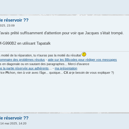
e réservoir ??
2025, 23:09
'avais prêté suffisamment d'attention pour voir que Jacques s'était trompé.
G990B2 en utilisant Tapatalk
a moitié de la réparation, tu n'auras pas la moitié du résultat
ommaire des problèmes résolus
-
aide sur les BBcodes pour rédiger vos messages
les en diagonale ou en sautant des paragraphes... Merci d'avance
ns la partie réservée aux adhérents
… -
ma présentation
rice
PI
chon, rien à voir avec l'âge... quoique...
CX
ai-je besoin de vous expliquer ?)
e réservoir ??
14 mai 2025, 14:20