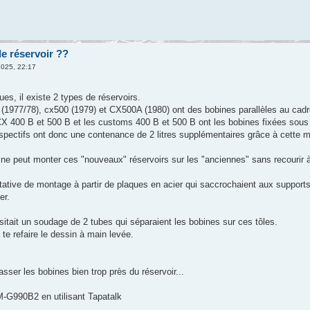
e réservoir ??
2025, 22:17
es, il existe 2 types de réservoirs.
1977/78), cx500 (1979) et CX500A (1980) ont des bobines parallèles au cadr
 400 B et 500 B et les customs 400 B et 500 B ont les bobines fixées sous l
espectifs ont donc une contenance de 2 litres supplémentaires grâce à cette m
'on ne peut monter ces "nouveaux" réservoirs sur les "anciennes" sans recourir
ntative de montage à partir de plaques en acier qui saccrochaient aux supports d
er.
tait un soudage de 2 tubes qui séparaient les bobines sur ces tôles.
te refaire le dessin à main levée.
sser les bobines bien trop près du réservoir...
G990B2 en utilisant Tapatalk