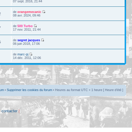
07 sept. 2016, 21:44
de
orangemecanic
2
08 avr. 2024, 09:46
de
500 Turbo
7
17 nov. 2011, 21:44
de
segret jacques
5
06 juin 2018, 17:06
de
marc-pj
14 déc. 2011, 12:06
rum
•
Supprimer les cookies du forum
• Heures au format UTC + 1 heure [ Heure d’été ]
 contacter
|