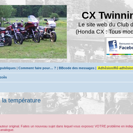
CX Twinni
Le site web du Club 
(Honda CX : Tous modè
 publiques
|
Comment faire pour… ?
|
BBcode des messages
|
Adhésion/Ré-adhésio
accès
 la température
’auteur original. Faites un nouveau sujet dans lequel vous exposez VOTRE problème en indiqu
 analogue.