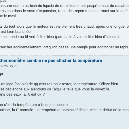
 pas.
 t'assurer que tu as bien du liquide de refroidissement jusqu'en haut du radiateur
le niveau dans le vase d'expansion, tu as des repères mini et maxi sur le coté
ue le maxi.
s du tout alors que le moteur est visiblement très chaud, après une longue rout
 est bien branchée.
lle ronde au fil vert à filet bleu (pas facile à voir le filet bleu d'ailleurs).
brancher accidentellement lorsqu'on passe une sangle pour accrocher un tapis 
thermomètre semble ne pas afficher la température
. 2025, 15:30
pi
oulage (ho joie) de qq minutes pour tester, la température s'élève bien.
se déclenche aux alentours de l'aiguille telle que vous la voyez là.
ans ces eaux là. C'est ok ?
e c'est la température à froid je suppose.
aisse, la t° normale. La température nominale/idéale, c'est le début de la 