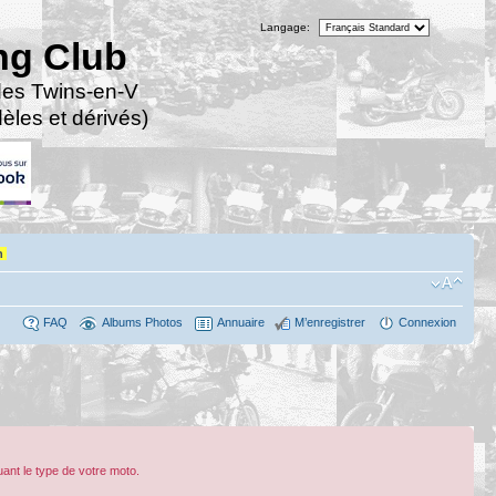
Langage:
ng Club
des Twins-en-V
les et dérivés)
n
FAQ
Albums Photos
Annuaire
M’enregistrer
Connexion
ant le type de votre moto.