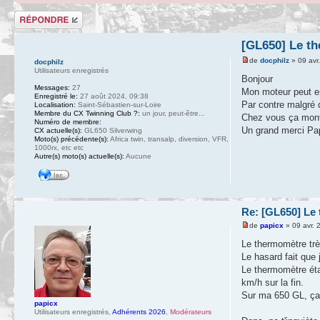
Répondre
[GL650] Le th
de
docphilz
» 09 avr
docphilz
Utilisateurs enregistrés
Bonjour
Messages:
27
Mon moteur peut en
Enregistré le:
27 août 2024, 09:38
Par contre malgré 
Localisation:
Saint-Sébastien-sur-Loire
Membre du CX Twinning Club ?:
un jour, peut-être...
Chez vous ça mont
Numéro de membre:
Un grand merci Pap
CX actuelle(s):
GL650 Silverwing
Moto(s) précédente(s):
Africa twin, transalp, diversion, VFR,
1000rx, etc etc
Autre(s) moto(s) actuelle(s):
Aucune
Re: [GL650] Le 
de
papicx
» 09 avr. 
Le thermomètre trè
Le hasard fait que 
Le thermomètre éta
km/h sur la fin.
Sur ma 650 GL, ça 
papicx
Utilisateurs enregistrés
,
Adhérents 2026
,
Modérateurs