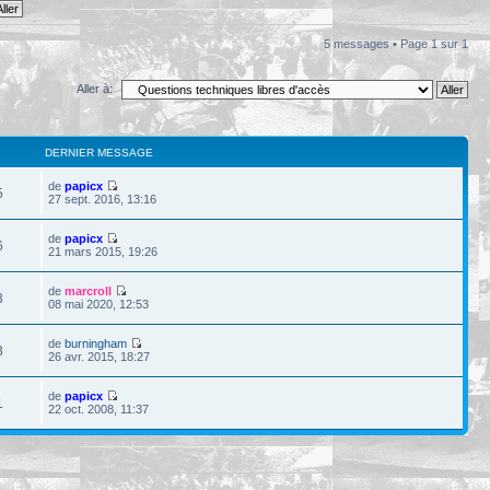
5 messages • Page
1
sur
1
Aller à:
DERNIER MESSAGE
de
papicx
5
27 sept. 2016, 13:16
de
papicx
6
21 mars 2015, 19:26
de
marcroll
3
08 mai 2020, 12:53
de
burningham
3
26 avr. 2015, 18:27
de
papicx
1
22 oct. 2008, 11:37