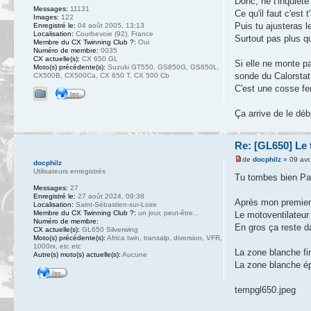
Donc, ne t'inquiète
Messages:
11131
Ce qu'il faut c'est
Images:
122
Puis tu ajusteras 
Enregistré le:
04 août 2005, 13:13
Localisation:
Courbevoie (92), France
Surtout pas plus q
Membre du CX Twinning Club ?:
Oui
Numéro de membre:
0035
CX actuelle(s):
CX 650 GL
Si elle ne monte pa
Moto(s) précédente(s):
Suzuki GT550, GS850G, GS850L,
sonde du Calorstat
CX500B, CX500Ca, CX 650 T, CX 500 Cb
C'est une cosse feme
Ça arrive de le dé
Re: [GL650] Le 
de
docphilz
» 09 avr
docphilz
Utilisateurs enregistrés
Tu tombes bien Pa
Messages:
27
Enregistré le:
27 août 2024, 09:38
Après mon premier r
Localisation:
Saint-Sébastien-sur-Loire
Membre du CX Twinning Club ?:
un jour, peut-être...
Le motoventilateur 
Numéro de membre:
En gros ça reste d
CX actuelle(s):
GL650 Silverwing
Moto(s) précédente(s):
Africa twin, transalp, diversion, VFR,
1000rx, etc etc
La zone blanche fin
Autre(s) moto(s) actuelle(s):
Aucune
La zone blanche ép
tempgl650.jpeg