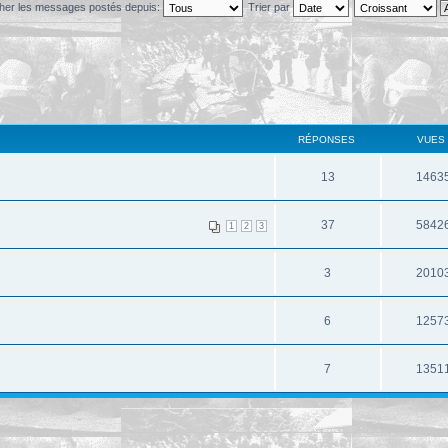
cher les messages postés depuis:
Trier par
RÉPONSES
VUES
13
1463
37
5842
1
2
3
3
2010
6
1257
7
1351