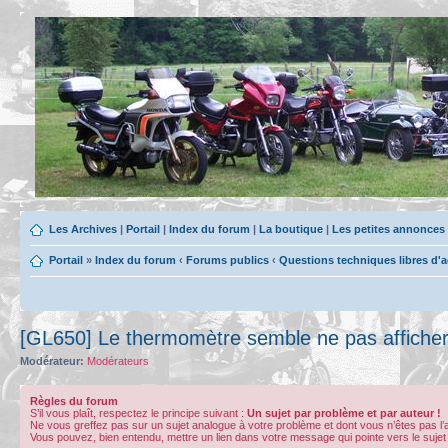
Les Archives
|
Portail
|
Index du forum
|
La boutique
|
Les petites annonces
Portail
»
Index du forum
‹
Forums publics
‹
Questions techniques libres d'
[GL650] Le thermomètre semble ne pas afficher
Modérateur:
Modérateurs
Règles du forum
S’il vous plaît, respectez le principe suivant :
Un sujet par problème et par auteur !
Ne vous greffez pas sur un sujet analogue à votre problème et dont vous n’êtes pas l
Vous pouvez, bien entendu, mettre un lien dans votre message qui pointe vers le sujet