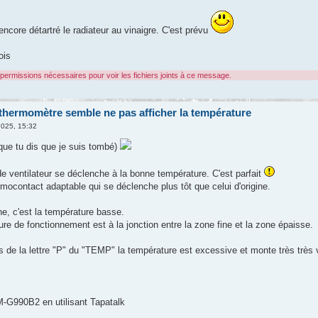
 encore détartré le radiateur au vinaigre. C'est prévu
ois
permissions nécessaires pour voir les fichiers joints à ce message.
thermomètre semble ne pas afficher la température
2025, 15:32
que tu dis que je suis tombé)
e ventilateur se déclenche à la bonne température. C'est parfait
hermocontact adaptable qui se déclenche plus tôt que celui d'origine.
ne, c'est la température basse.
re de fonctionnement est à la jonction entre la zone fine et la zone épaisse.
 de la lettre "P" du "TEMP" la température est excessive et monte très très vi
G990B2 en utilisant Tapatalk