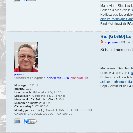
Ma devise : Si tu fais l
Pensez à aller voir le
s
Ne lisez pas les artic
articles techniques da
Papi. ( diminutif de
PA
t
Re: [GL650] Le 
de
papicx
» 09 avr. 
Si tu estimes que t
Ma devise : Si tu fais l
Pensez à aller voir le
s
papicx
Ne lisez pas les artic
Utilisateurs enregistrés
,
Adhérents 2026
,
Modérateurs
articles techniques da
Messages:
11131
Papi. ( diminutif de
PA
t
Images:
122
Enregistré le:
04 août 2005, 13:13
Localisation:
Courbevoie (92), France
Membre du CX Twinning Club ?:
Oui
Numéro de membre:
0035
CX actuelle(s):
CX 650 GL
Moto(s) précédente(s):
Suzuki GT550, GS850G, GS850L,
CX500B, CX500Ca, CX 650 T, CX 500 Cb