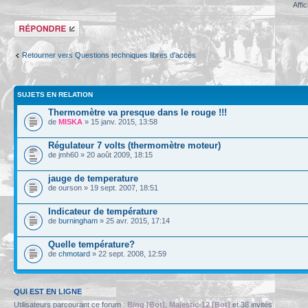
Affi
Répondre
Retourner vers Questions techniques libres d'accès
SUJETS EN RELATION
Thermomètre va presque dans le rouge !!!
de
MISKA
» 15 janv. 2015, 13:58
Régulateur 7 volts (thermomètre moteur)
de jmh60 » 20 août 2009, 18:15
jauge de temperature
de ourson » 19 sept. 2007, 18:51
Indicateur de température
de
burningham
» 25 avr. 2015, 17:14
Quelle température?
de
chmotard
» 22 sept. 2008, 12:59
QUI EST EN LIGNE
Utilisateurs parcourant ce forum :
Bing [Bot]
,
Majestic-12 [Bot]
et 38 invités