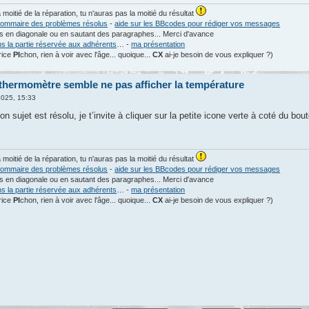
a moitié de la réparation, tu n'auras pas la moitié du résultat
ommaire des problèmes résolus
-
aide sur les BBcodes pour rédiger vos messages
les en diagonale ou en sautant des paragraphes... Merci d'avance
ns la partie réservée aux adhérents
… -
ma présentation
rice
PI
chon, rien à voir avec l'âge... quoique...
CX
ai-je besoin de vous expliquer ?)
thermomètre semble ne pas afficher la température
2025, 15:33
on sujet est résolu, je t’invite à cliquer sur la petite icone verte à coté du b
a moitié de la réparation, tu n'auras pas la moitié du résultat
ommaire des problèmes résolus
-
aide sur les BBcodes pour rédiger vos messages
les en diagonale ou en sautant des paragraphes... Merci d'avance
ns la partie réservée aux adhérents
… -
ma présentation
rice
PI
chon, rien à voir avec l'âge... quoique...
CX
ai-je besoin de vous expliquer ?)