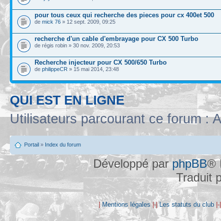
pour tous ceux qui recherche des pieces pour cx 400et 500
de
mick 76
» 12 sept. 2009, 09:25
recherche d'un cable d'embrayage pour CX 500 Turbo
de régis robin » 30 nov. 2009, 20:53
Recherche injecteur pour CX 500/650 Turbo
de
philippeCR
» 15 mai 2014, 23:48
QUI EST EN LIGNE
Utilisateurs parcourant ce forum : A
Portail
»
Index du forum
Développé par
phpBB
® 
Traduit 
|
Mentions légales
|-|
Les statuts du club
|-