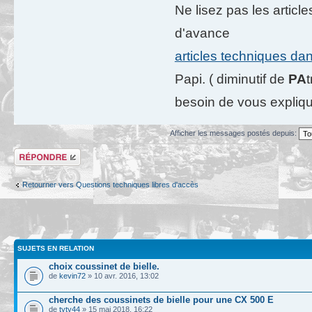
Ne lisez pas les artic
d'avance
articles techniques da
Papi. ( diminutif de
PA
besoin de vous expliqu
Afficher les messages postés depuis:
Répondre
Retourner vers Questions techniques libres d'accès
SUJETS EN RELATION
choix coussinet de bielle.
de
kevin72
» 10 avr. 2016, 13:02
cherche des coussinets de bielle pour une CX 500 E
de
tyty44
» 15 mai 2018, 16:22