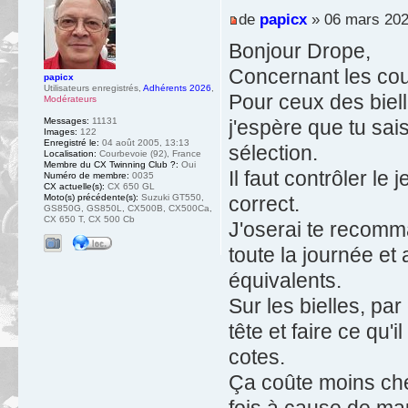
de
papicx
» 06 mars 202
Bonjour Drope,
Concernant les cous
papicx
Utilisateurs enregistrés
,
Adhérents 2026
,
Pour ceux des biel
Modérateurs
j'espère que tu sais
Messages:
11131
Images:
122
Enregistré le:
04 août 2005, 13:13
sélection.
Localisation:
Courbevoie (92), France
Membre du CX Twinning Club ?:
Oui
Il faut contrôler le
Numéro de membre:
0035
CX actuelle(s):
CX 650 GL
correct.
Moto(s) précédente(s):
Suzuki GT550,
GS850G, GS850L, CX500B, CX500Ca,
CX 650 T, CX 500 Cb
J'oserai te recomman
toute la journée et
équivalents.
Sur les bielles, par
tête et faire ce qu'i
cotes.
Ça coûte moins che
fois à cause de ma