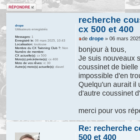
Répondre
recherche cous
drope
cx 500 et 400
Utilisateurs enregistrés
Messages:
1
de
drope
» 06 mars 2025
Enregistré le:
06 mars 2025, 10:43
Localisation:
toulouse
bonjour à tous,
Membre du CX Twinning Club ?:
Non
Numéro de membre:
CX actuelle(s):
cx 500
Je suis nouveaux su
Moto(s) précédente(s):
cx 400
Moto de vos rêves:
rc 30
coussinet de bielle
Autre(s) moto(s) actuelle(s):
diavel
impossible d'en tro
Quelqu'un aurait i
d'autre coussinet d
merci pour vos ré
Re: recherche co
500 et 400