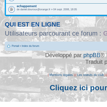
echappement
de daniel.douroux@orange.fr » 04 sept. 2008, 18:05
QUI EST EN LIGNE
Utilisateurs parcourant ce forum :
G
Portail
»
Index du forum
Développé par
phpBB
® 
Traduit 
|
Mentions légales
|-|
Les statuts du club
|-
Cliquez ici pou