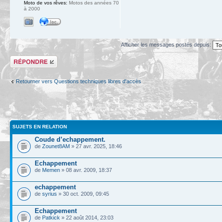
Moto de vos rêves:
Motos des années 70
à 2000
Afficher les messages postés depuis:
Répondre
Retourner vers Questions techniques libres d'accès
SUJETS EN RELATION
Coude d’echappement.
de
Zounet8AM
» 27 avr. 2025, 18:46
Echappement
de
Memen
» 08 avr. 2009, 18:37
echappement
de
syrius
» 30 oct. 2009, 09:45
Echappement
de
Patkick
» 22 août 2014, 23:03