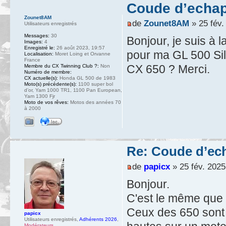
Coude d’ech
Zounet8AM
de
Zounet8AM
» 25 fév.
Utilisateurs enregistrés
Messages:
30
Bonjour, je suis à
Images:
4
Enregistré le:
26 août 2023, 19:57
pour ma GL 500 Sil
Localisation:
Moret Loing et Orvanne
France
CX 650 ? Merci.
Membre du CX Twinning Club ?:
Non
Numéro de membre:
CX actuelle(s):
Honda GL 500 de 1983
Moto(s) précédente(s):
1100 super bol
d’or, Yam 1000 TR1, 1100 Pan European,
Yam 1300 Fjr
Moto de vos rêves:
Motos des années 70
à 2000
Re: Coude d’e
de
papicx
» 25 fév. 2025
Bonjour.
C'est le même que 
Ceux des 650 sont 
papicx
Utilisateurs enregistrés
,
Adhérents 2026
,
Modérateurs