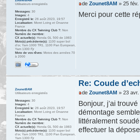
Zounet8AM
de
Zounet8AM
» 25 fév.
Utilisateurs enregistrés
Messages:
30
Merci pour cette ré
Images:
4
Enregistré le:
26 août 2023, 19:57
Localisation:
Moret Loing et Orvanne
France
Membre du CX Twinning Club ?:
Non
Numéro de membre:
CX actuelle(s):
Honda GL 500 de 1983
Moto(s) précédente(s):
1100 super bol
d’or, Yam 1000 TR1, 1100 Pan European,
Yam 1300 Fjr
Moto de vos rêves:
Motos des années 70
à 2000
Re: Coude d’e
Zounet8AM
de
Zounet8AM
» 23 avr.
Utilisateurs enregistrés
Messages:
30
Bonjour, j’ai trouv
Images:
4
Enregistré le:
26 août 2023, 19:57
démontage semble 
Localisation:
Moret Loing et Orvanne
France
littéralement soudé
Membre du CX Twinning Club ?:
Non
Numéro de membre:
CX actuelle(s):
Honda GL 500 de 1983
effectuer la dépos
Moto(s) précédente(s):
1100 super bol
d’or, Yam 1000 TR1, 1100 Pan European,
Yam 1300 Fjr