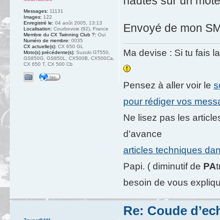
hautes sur un mote
Messages:
11131
Images:
122
Enregistré le:
04 août 2005, 13:13
Envoyé de mon SM-
Localisation:
Courbevoie (92), France
Membre du CX Twinning Club ?:
Oui
Numéro de membre:
0035
CX actuelle(s):
CX 650 GL
Ma devise : Si tu fais l
Moto(s) précédente(s):
Suzuki GT550,
GS850G, GS850L, CX500B, CX500Ca,
CX 650 T, CX 500 Cb
Pensez à aller voir le
s
pour rédiger vos mes
Ne lisez pas les artic
d'avance
articles techniques da
Papi. ( diminutif de
PA
besoin de vous expliqu
Re: Coude d’e