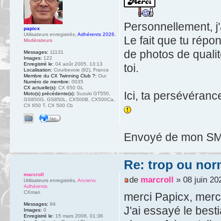
Personnellement, j'
papicx
Utilisateurs enregistrés
,
Adhérents 2026
,
Le fait que tu répo
Modérateurs
de photos de quali
Messages:
11131
Images:
122
Enregistré le:
04 août 2005, 13:13
toi.
Localisation:
Courbevoie (92), France
Membre du CX Twinning Club ?:
Oui
Numéro de membre:
0035
CX actuelle(s):
CX 650 GL
Ici, ta persévéran
Moto(s) précédente(s):
Suzuki GT550,
GS850G, GS850L, CX500B, CX500Ca,
CX 650 T, CX 500 Cb
Envoyé de mon SM-
Re: trop ou nor
marcroll
de
marcroll
» 08 juin 20
Utilisateurs enregistrés
,
Anciens
Adhérents
CXman
merci Papicx, merci
Messages:
94
J'ai essayé le best
Images:
0
Enregistré le:
15 mars 2006, 01:36