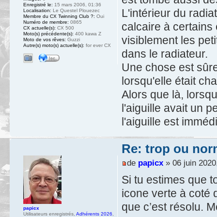
Enregistré le:
15 mars 2006, 01:36
L'intérieur du radia
Localisation:
Le Questel Plouezec
Membre du CX Twinning Club ?:
Oui
Numéro de membre:
0865
calcaire à certains
CX actuelle(s):
CX 500
Moto(s) précédente(s):
400 kawa Z
visiblement les pe
Moto de vos rêves:
Guzzi
Autre(s) moto(s) actuelle(s):
for ever CX
dans le radiateur.
Une chose est sûre,
lorsqu'elle était c
Alors que là, lorsqu
l'aiguille avait un
l'aiguille est imm
Re: trop ou nor
de
papicx
» 06 juin 2020
Si tu estimes que ton
icone verte à coté
que c’est résolu. M
papicx
Utilisateurs enregistrés
,
Adhérents 2026
,