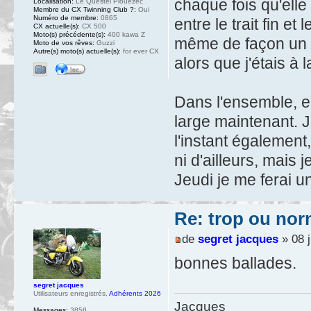
chaque fois qu'elle
Localisation:
Le Questel Plouezec
Membre du CX Twinning Club ?:
Oui
Numéro de membre:
0865
entre le trait fin e
CX actuelle(s):
CX 500
Moto(s) précédente(s):
400 kawa Z
même de façon un p
Moto de vos rêves:
Guzzi
Autre(s) moto(s) actuelle(s):
for ever CX
alors que j'étais à
Dans l'ensemble, el
large maintenant. J
l'instant également,
ni d'ailleurs, mais
Jeudi je me ferai u
Re: trop ou nor
de
segret jacques
» 08 j
bonnes ballades.
segret jacques
Utilisateurs enregistrés
,
Adhérents 2026
Jacques
Messages:
3858