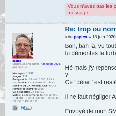
Vous n’avez pas les pe
message.
Re: trop ou nor
de
papicx
» 13 juin 2020
Bon, bah là, vu tout 
tu démontes la turb
papicx
Utilisateurs enregistrés
,
Adhérents 2026
,
Hé mais j'y repense.
Modérateurs
?
Messages:
11131
Images:
122
Enregistré le:
04 août 2005, 13:13
Ce "détail" est resté
Localisation:
Courbevoie (92), France
Membre du CX Twinning Club ?:
Oui
Numéro de membre:
0035
CX actuelle(s):
CX 650 GL
Il ne faut négliger
Moto(s) précédente(s):
Suzuki GT550,
GS850G, GS850L, CX500B, CX500Ca,
CX 650 T, CX 500 Cb
Envoyé de mon SM-