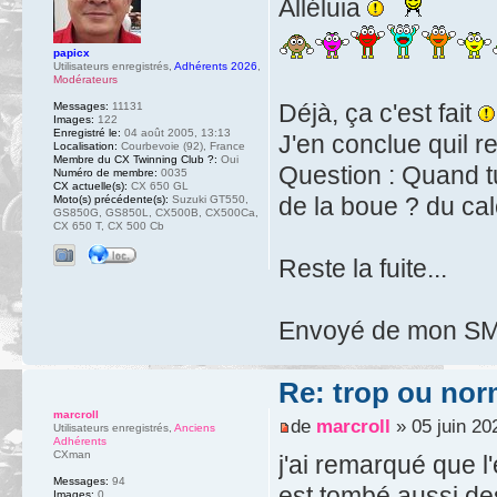
Alléluia
papicx
Utilisateurs enregistrés
,
Adhérents 2026
,
Modérateurs
Déjà, ça c'est fait
Messages:
11131
Images:
122
Enregistré le:
04 août 2005, 13:13
J'en conclue quil 
Localisation:
Courbevoie (92), France
Membre du CX Twinning Club ?:
Oui
Question : Quand tu
Numéro de membre:
0035
CX actuelle(s):
CX 650 GL
de la boue ? du cal
Moto(s) précédente(s):
Suzuki GT550,
GS850G, GS850L, CX500B, CX500Ca,
CX 650 T, CX 500 Cb
Reste la fuite...
Envoyé de mon SM-
Re: trop ou nor
marcroll
de
marcroll
» 05 juin 20
Utilisateurs enregistrés
,
Anciens
Adhérents
CXman
j'ai remarqué que l'
Messages:
94
est tombé aussi des
Images:
0