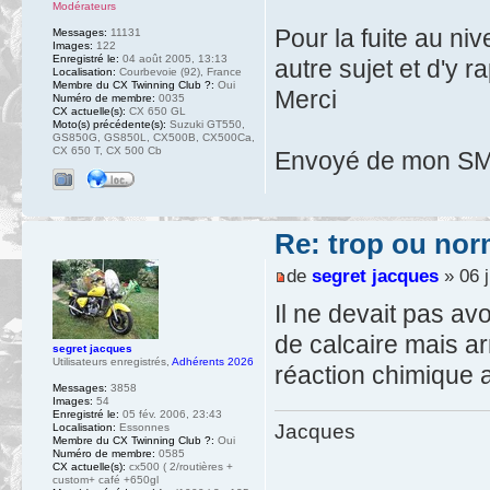
Modérateurs
Pour la fuite au niv
Messages:
11131
Images:
122
Enregistré le:
04 août 2005, 13:13
autre sujet et d'y ra
Localisation:
Courbevoie (92), France
Membre du CX Twinning Club ?:
Oui
Merci
Numéro de membre:
0035
CX actuelle(s):
CX 650 GL
Moto(s) précédente(s):
Suzuki GT550,
GS850G, GS850L, CX500B, CX500Ca,
CX 650 T, CX 500 Cb
Envoyé de mon SM-
Re: trop ou nor
de
segret jacques
» 06 j
Il ne devait pas avo
de calcaire mais ar
segret jacques
Utilisateurs enregistrés
,
Adhérents 2026
réaction chimique a
Messages:
3858
Images:
54
Enregistré le:
05 fév. 2006, 23:43
Jacques
Localisation:
Essonnes
Membre du CX Twinning Club ?:
Oui
Numéro de membre:
0585
CX actuelle(s):
cx500 ( 2/routières +
custom+ café +650gl