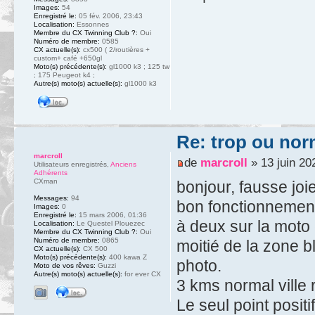
Images:
54
Enregistré le:
05 fév. 2006, 23:43
Localisation:
Essonnes
Membre du CX Twinning Club ?:
Oui
Numéro de membre:
0585
CX actuelle(s):
cx500 ( 2/routières +
custom+ café +650gl
Moto(s) précédente(s):
gl1000 k3 ; 125 tw
; 175 Peugeot k4 ;
Autre(s) moto(s) actuelle(s):
gl1000 k3
Re: trop ou nor
marcroll
de
marcroll
» 13 juin 20
Utilisateurs enregistrés
,
Anciens
Adhérents
CXman
bonjour, fausse joie
Messages:
94
bon fonctionnement
Images:
0
Enregistré le:
15 mars 2006, 01:36
à deux sur la moto e
Localisation:
Le Questel Plouezec
Membre du CX Twinning Club ?:
Oui
Numéro de membre:
0865
moitié de la zone 
CX actuelle(s):
CX 500
Moto(s) précédente(s):
400 kawa Z
photo.
Moto de vos rêves:
Guzzi
Autre(s) moto(s) actuelle(s):
for ever CX
3 kms normal ville 
Le seul point positi