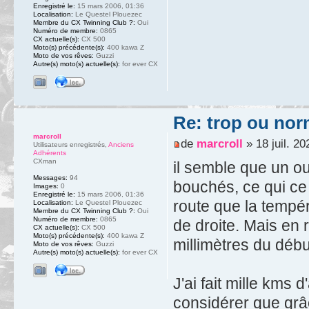
Enregistré le:
15 mars 2006, 01:36
Localisation:
Le Questel Plouezec
Membre du CX Twinning Club ?:
Oui
Numéro de membre:
0865
CX actuelle(s):
CX 500
Moto(s) précédente(s):
400 kawa Z
Moto de vos rêves:
Guzzi
Autre(s) moto(s) actuelle(s):
for ever CX
Re: trop ou nor
marcroll
de
marcroll
» 18 juil. 20
Utilisateurs enregistrés
,
Anciens
Adhérents
CXman
il semble que un o
Messages:
94
bouchés, ce qui ce 
Images:
0
Enregistré le:
15 mars 2006, 01:36
route que la tempér
Localisation:
Le Questel Plouezec
Membre du CX Twinning Club ?:
Oui
Numéro de membre:
0865
de droite. Mais en 
CX actuelle(s):
CX 500
Moto(s) précédente(s):
400 kawa Z
millimètres du débu
Moto de vos rêves:
Guzzi
Autre(s) moto(s) actuelle(s):
for ever CX
J'ai fait mille kms
considérer que grâ