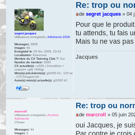
Re: trop ou no
de
segret jacques
» 04 j
Pour que le produit 
tu attends, tu fais 
segret jacques
Utilisateurs enregistrés
,
Adhérents 2026
Mais tu ne vas pas 
Messages:
3858
Images:
54
Enregistré le:
05 fév. 2006, 23:43
Localisation:
Essonnes
Jacques
Membre du CX Twinning Club ?:
Oui
Numéro de membre:
0585
CX actuelle(s):
cx500 ( 2/routières +
custom+ café +650gl
Moto(s) précédente(s):
gl1000 k3 ; 125 tw
; 175 Peugeot k4 ;
Autre(s) moto(s) actuelle(s):
gl1000 k3
Re: trop ou nor
marcroll
de
marcroll
» 05 juin 20
Utilisateurs enregistrés
,
Anciens
Adhérents
CXman
oui Jacques, je sui
Messages:
94
Par contre je crois
Images:
0