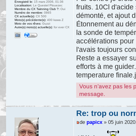
Enregistré le:
15 mars 2006, 01:36
fruits. 10Cl d'acid
Localisation:
Le Questel Plouezec
Membre du CX Twinning Club ?:
Oui
Numéro de membre:
0865
démonté, et ajout d
CX actuelle(s):
CX 500
Moto(s) précédente(s):
400 kawa Z
Étonnement au déma
Moto de vos rêves:
Guzzi
Autre(s) moto(s) actuelle(s):
for ever CX
la sonde de tempéra
accélérations pour a
l'avais toujours co
Reste a essayer sur
efforts à me guider.
temperature finale.
Vous n’avez pas les pe
message.
Re: trop ou nor
de
papicx
» 05 juin 2020