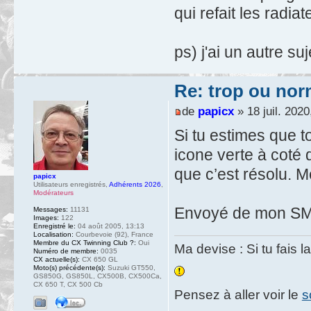
qui refait les radia
ps) j'ai un autre s
Re: trop ou nor
de
papicx
» 18 juil. 2020
Si tu estimes que ton
icone verte à coté
que c’est résolu. M
papicx
Utilisateurs enregistrés
,
Adhérents 2026
,
Modérateurs
Envoyé de mon SM-
Messages:
11131
Images:
122
Enregistré le:
04 août 2005, 13:13
Localisation:
Courbevoie (92), France
Membre du CX Twinning Club ?:
Oui
Ma devise : Si tu fais l
Numéro de membre:
0035
CX actuelle(s):
CX 650 GL
Moto(s) précédente(s):
Suzuki GT550,
GS850G, GS850L, CX500B, CX500Ca,
CX 650 T, CX 500 Cb
Pensez à aller voir le
s