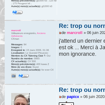
Moto(s) précédente(s):
gl1000 k3 ; 125 tw
; 175 Peugeot k4 ;
Autre(s) moto(s) actuelle(s):
gl1000 k3
Re: trop ou nor
marcroll
de
marcroll
» 06 juin 20
Utilisateurs enregistrés
,
Anciens
Adhérents
CXman
j'attend un dernier
Messages:
94
est ok ... Merci à 
Images:
0
Enregistré le:
15 mars 2006, 01:36
mon ignorance.
Localisation:
Le Questel Plouezec
Membre du CX Twinning Club ?:
Oui
Numéro de membre:
0865
CX actuelle(s):
CX 500
Moto(s) précédente(s):
400 kawa Z
Moto de vos rêves:
Guzzi
Autre(s) moto(s) actuelle(s):
for ever CX
Re: trop ou nor
de
papicx
» 06 juin 2020