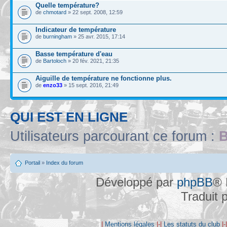
Quelle température?
de
chmotard
» 22 sept. 2008, 12:59
Indicateur de température
de
burningham
» 25 avr. 2015, 17:14
Basse température d'eau
de
Bartoloch
» 20 fév. 2021, 21:35
Aiguille de température ne fonctionne plus.
de
enzo33
» 15 sept. 2016, 21:49
QUI EST EN LIGNE
Utilisateurs parcourant ce forum :
B
Portail
»
Index du forum
Développé par
phpBB
® 
Traduit 
|
Mentions légales
|-|
Les statuts du club
|-