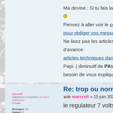
Ma devise : Si tu fais l
Pensez à aller voir le
s
pour rédiger vos mes
Ne lisez pas les artic
d'avance
articles techniques da
Papi. ( diminutif de
PA
besoin de vous expliqu
Re: trop ou nor
marcroll
de
marcroll
» 15 juin 20
Utilisateurs enregistrés
,
Anciens
Adhérents
CXman
le regulateur 7 volt
Messages:
94
Images:
0