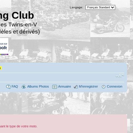
Langage:
ng Club
des Twins-en-V
les et dérivés)
n
FAQ
Albums Photos
Annuaire
M’enregistrer
Connexion
ant le type de votre moto.