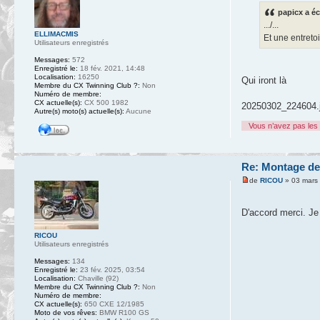
papicx a éc
.../...
ELLIMACMIS
Et une entreto
Utilisateurs enregistrés
Messages:
572
Enregistré le:
18 fév. 2021, 14:48
Localisation:
16250
Qui iront là
Membre du CX Twinning Club ?:
Non
Numéro de membre:
CX actuelle(s):
CX 500 1982
20250302_224604.
Autre(s) moto(s) actuelle(s):
Aucune
Vous n’avez pas les 
Re: Montage de
de
RICOU
» 03 mars
D'accord merci. Je 
RICOU
Utilisateurs enregistrés
Messages:
134
Enregistré le:
23 fév. 2025, 03:54
Localisation:
Chaville (92)
Membre du CX Twinning Club ?:
Non
Numéro de membre:
CX actuelle(s):
650 CXE 12/1985
Moto de vos rêves:
BMW R100 GS