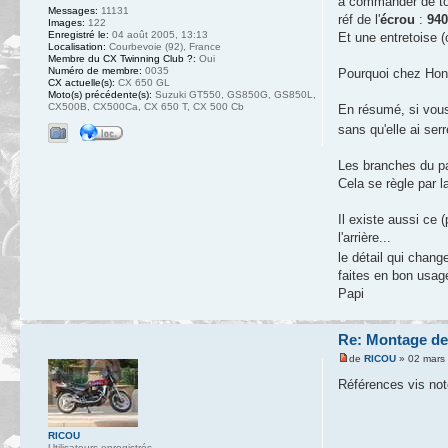
à commander de to
Messages:
11131
réf de l'
écrou
:
940
Images:
122
Enregistré le:
04 août 2005, 13:13
Et une entretoise (
Localisation:
Courbevoie (92), France
Membre du CX Twinning Club ?:
Oui
Numéro de membre:
0035
Pourquoi chez Hon
CX actuelle(s):
CX 650 GL
Moto(s) précédente(s):
Suzuki GT550, GS850G, GS850L,
CX500B, CX500Ca, CX 650 T, CX 500 Cb
En résumé, si vous 
sans qu'elle ai ser
Les branches du p
Cela se règle par l
Il existe aussi ce 
l'arrière...
le détail qui chang
faites en bon usag
Papi
Re: Montage de
de
RICOU
» 02 mars
Références vis not
RICOU
Utilisateurs enregistrés