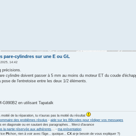
s pare-cylindres sur une E ou GL
 2025, 14:42
q précisions.
are cylindre doivent passer à 5 mm au moins du moteur ET du coude d'écha
a pose de l'entretoise entre les deux 1/2 éléments.
G990B2 en utilisant Tapatalk
a moitié de la réparation, tu n'auras pas la moitié du résultat
ommaire des problèmes résolus
-
aide sur les BBcodes pour rédiger vos messages
les en diagonale ou en sautant des paragraphes... Merci d'avance
ns la partie réservée aux adhérents
… -
ma présentation
rice
PI
chon, rien à voir avec l'âge... quoique...
CX
ai-je besoin de vous expliquer ?)