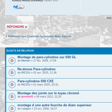
Autre(s) moto(s) actuelle(s):
Kymco 50cc
Affi
Répondre
Retourner vers Questions techniques libres d'accès
SUJETS EN RELATION
Montage de pare-cylindres sur 650 GL
de
Memen
» 27 fév. 2009, 17:56
Re-donne Pare-cylindres
de
RICOU
» 02 avr. 2025, 21:36
Pare-cylindres 650 CXE
de
RICOU
» 01 mars 2025, 20:31
Montage des joints sur le tuyau chromé
de
jerome91
» 04 mars 2012, 22:25
montage d une autre fourche de diam superieur
de calagan » 23 oct. 2008, 18:27