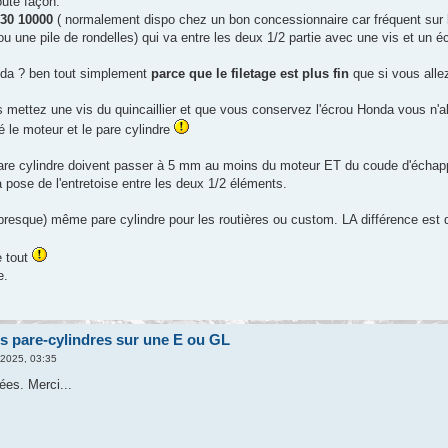
ute façon.
30 10000
( normalement dispo chez un bon concessionnaire car fréquent sur 
ou une pile de rondelles) qui va entre les deux 1/2 partie avec une vis et un é
da ? ben tout simplement
parce que le filetage est plus fin
que si vous allez
mettez une vis du quincaillier et que vous conservez l'écrou Honda vous n'all
ré le moteur et le pare cylindre
are cylindre doivent passer à 5 mm au moins du moteur ET du coude d'écha
a pose de l'entretoise entre les deux 1/2 éléments.
(presque) même pare cylindre pour les routières ou custom. LA différence est d
e tout
e.
s pare-cylindres sur une E ou GL
 2025, 03:35
ées. Merci...