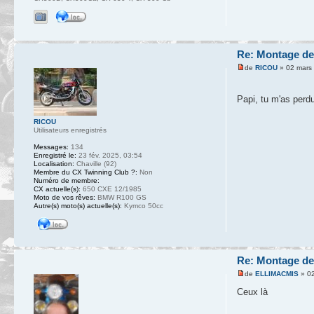
Re: Montage de
de
RICOU
» 02 mars
Papi, tu m'as perdu
RICOU
Utilisateurs enregistrés
Messages:
134
Enregistré le:
23 fév. 2025, 03:54
Localisation:
Chaville (92)
Membre du CX Twinning Club ?:
Non
Numéro de membre:
CX actuelle(s):
650 CXE 12/1985
Moto de vos rêves:
BMW R100 GS
Autre(s) moto(s) actuelle(s):
Kymco 50cc
Re: Montage de
de
ELLIMACMIS
» 02
Ceux là