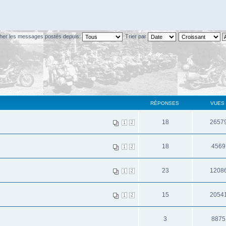
cher les messages postés depuis:
Trier par
RÉPONSES
VUES
18
2657
1
2
18
4569
1
2
23
1208
1
2
15
2054
1
2
3
8875