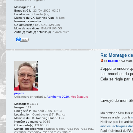
Messages:
134
Enregistré le:
23 fév. 2025, 03:54
Localisation:
Chaville (92)
Membre du CX Twinning Club ?:
Non
Numéro de membre:
CX actuelle(s):
650 CXE 12/1985
Moto de vos rêves:
BMW R100 GS
Autre(s) moto(s) actuelle(s):
Kymco 50cc
Re: Montage de
de
papicx
» 02 mars
J'apporte encore q
Les branches du p
Cela se règle par l
papicx
Utilisateurs enregistrés
,
Adhérents 2026
,
Modérateurs
Envoyé de mon SM-
Messages:
11131
Images:
122
Enregistré le:
04 août 2005, 13:13
Ma devise : Si tu fais l
Localisation:
Courbevoie (92), France
Pensez à aller voir le
s
Membre du CX Twinning Club ?:
Oui
Numéro de membre:
0035
Ne lisez pas les artic
CX actuelle(s):
CX 650 GL
articles techniques da
Moto(s) précédente(s):
Suzuki GT550, GS850G, GS850L,
Papi. ( diminutif de
PA
t
CX500B, CX500Ca, CX 650 T, CX 500 Cb