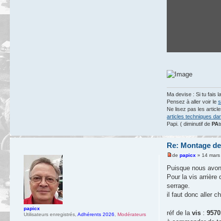
Ma devise : Si tu fais l
Pensez à aller voir le
s
Ne lisez pas les artic
articles techniques da
Papi. ( diminutif de
PA
t
Re: Montage de
de
papicx
» 14 mars
Puisque nous avons 
Pour la vis arrière
serrage.
il faut donc aller
papicx
réf de la
vis
:
9570
Utilisateurs enregistrés
,
Adhérents 2026
,
Modérateurs