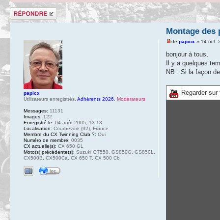
Répondre
Montage des p
de
papicx
» 14 oct. 
bonjour à tous,
Il y a quelques te
NB : Si la façon d
Regarder sur
papicx
Utilisateurs enregistrés
,
Adhérents 2026
,
Modérateurs
Messages:
11131
Images:
122
Enregistré le:
04 août 2005, 13:13
Localisation:
Courbevoie (92), France
Membre du CX Twinning Club ?:
Oui
Numéro de membre:
0035
CX actuelle(s):
CX 650 GL
Moto(s) précédente(s):
Suzuki GT550, GS850G, GS850L,
CX500B, CX500Ca, CX 650 T, CX 500 Cb