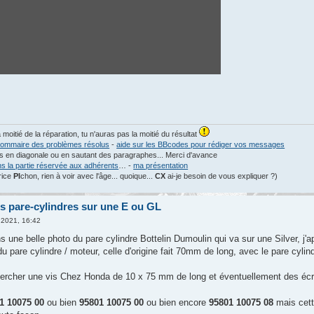
a moitié de la réparation, tu n'auras pas la moitié du résultat
ommaire des problèmes résolus
-
aide sur les BBcodes pour rédiger vos messages
les en diagonale ou en sautant des paragraphes... Merci d'avance
ns la partie réservée aux adhérents
… -
ma présentation
rice
PI
chon, rien à voir avec l'âge... quoique...
CX
ai-je besoin de vous expliquer ?)
s pare-cylindres sur une E ou GL
 2021, 16:42
une belle photo du pare cylindre Bottelin Dumoulin qui va sur une Silver, j'a
 du pare cylindre / moteur, celle d'origine fait 70mm de long, avec le pare cyl
 chercher une vis Chez Honda de 10 x 75 mm de long et éventuellement des 
1 10075 00
ou bien
95801 10075 00
ou bien encore
95801 10075 08
mais cett