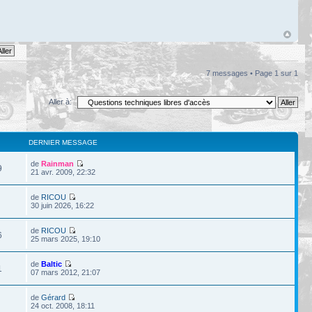
7 messages • Page
1
sur
1
Aller à:
DERNIER MESSAGE
de
Rainman
9
21 avr. 2009, 22:32
de
RICOU
30 juin 2026, 16:22
de
RICOU
6
25 mars 2025, 19:10
de
Baltic
1
07 mars 2012, 21:07
de
Gérard
24 oct. 2008, 18:11