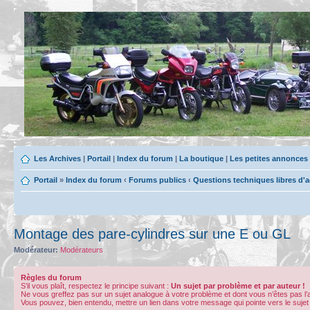
Les Archives
|
Portail
|
Index du forum
|
La boutique
|
Les petites annonces
Portail
»
Index du forum
‹
Forums publics
‹
Questions techniques libres d'
Montage des pare-cylindres sur une E ou GL
Modérateur:
Modérateurs
Règles du forum
S’il vous plaît, respectez le principe suivant :
Un sujet par problème et par auteur !
Ne vous greffez pas sur un sujet analogue à votre problème et dont vous n’êtes pas l
Vous pouvez, bien entendu, mettre un lien dans votre message qui pointe vers le sujet