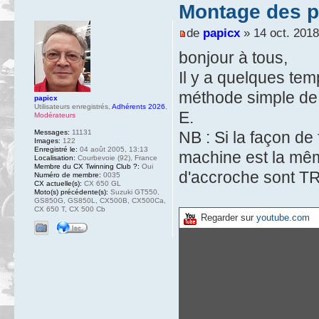
Montage des p
de
papicx
» 14 oct. 2018
bonjour à tous,
Il y a quelques tem
méthode simple de
papicx
Utilisateurs enregistrés
,
Adhérents 2026
,
E.
Modérateurs
Messages:
11131
NB : Si la façon de
Images:
122
Enregistré le:
04 août 2005, 13:13
machine est la mêm
Localisation:
Courbevoie (92), France
Membre du CX Twinning Club ?:
Oui
d'accroche sont TR
Numéro de membre:
0035
CX actuelle(s):
CX 650 GL
Moto(s) précédente(s):
Suzuki GT550,
GS850G, GS850L, CX500B, CX500Ca,
CX 650 T, CX 500 Cb
Regarder sur
youtube.com