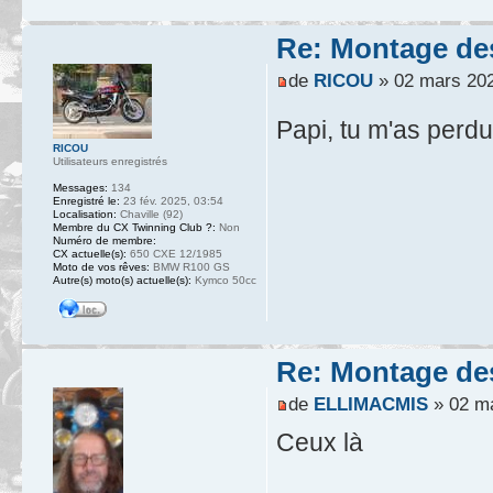
Re: Montage des
de
RICOU
» 02 mars 202
Papi, tu m'as perdu
RICOU
Utilisateurs enregistrés
Messages:
134
Enregistré le:
23 fév. 2025, 03:54
Localisation:
Chaville (92)
Membre du CX Twinning Club ?:
Non
Numéro de membre:
CX actuelle(s):
650 CXE 12/1985
Moto de vos rêves:
BMW R100 GS
Autre(s) moto(s) actuelle(s):
Kymco 50cc
Re: Montage des
de
ELLIMACMIS
» 02 ma
Ceux là