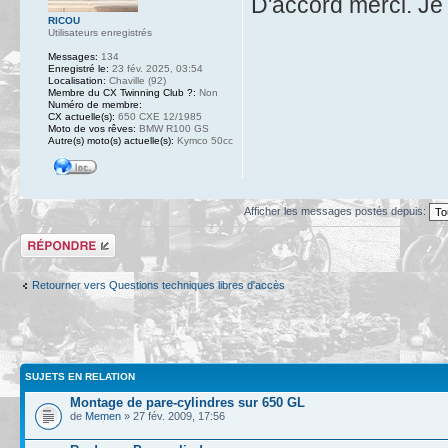
D'accord merci. Je 
RICOU
Utilisateurs enregistrés
Messages:
134
Enregistré le:
23 fév. 2025, 03:54
Localisation:
Chaville (92)
Membre du CX Twinning Club ?:
Non
Numéro de membre:
CX actuelle(s):
650 CXE 12/1985
Moto de vos rêves:
BMW R100 GS
Autre(s) moto(s) actuelle(s):
Kymco 50cc
Afficher les messages postés depuis:
Répondre
Retourner vers Questions techniques libres d'accès
SUJETS EN RELATION
Montage de pare-cylindres sur 650 GL
de
Memen
» 27 fév. 2009, 17:56