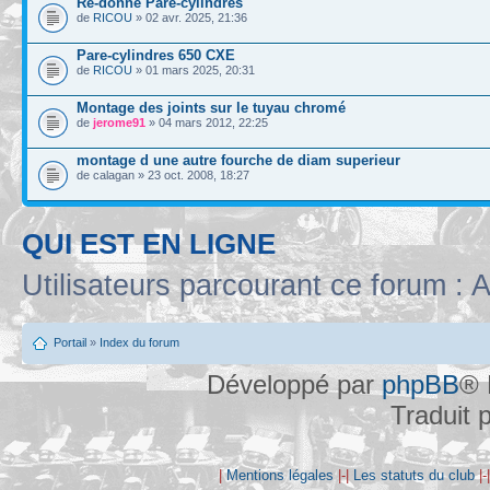
Re-donne Pare-cylindres
de
RICOU
» 02 avr. 2025, 21:36
Pare-cylindres 650 CXE
de
RICOU
» 01 mars 2025, 20:31
Montage des joints sur le tuyau chromé
de
jerome91
» 04 mars 2012, 22:25
montage d une autre fourche de diam superieur
de calagan » 23 oct. 2008, 18:27
QUI EST EN LIGNE
Utilisateurs parcourant ce forum : A
Portail
»
Index du forum
Développé par
phpBB
® 
Traduit 
|
Mentions légales
|-|
Les statuts du club
|-