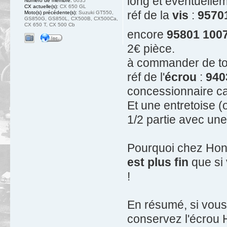
long et éventuell
Numéro de membre:
0035
CX actuelle(s):
CX 650 GL
réf de la
vis
:
9570
Moto(s) précédente(s):
Suzuki GT550,
GS850G, GS850L, CX500B, CX500Ca,
CX 650 T, CX 500 Cb
encore
95801 100
2€ pièce.
à commander de to
réf de l'
écrou
:
940
concessionnaire ca
Et une entretoise (
1/2 partie avec une
Pourquoi chez Hon
est plus fin
que si 
!
En résumé, si vous 
conservez l'écrou H