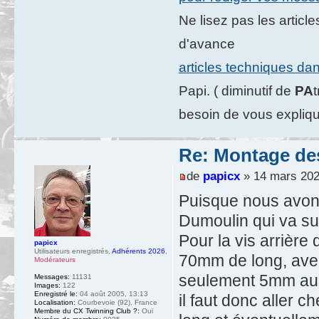
Ne lisez pas les artic
d'avance
articles techniques da
Papi. ( diminutif de
PA
besoin de vous expliqu
Re: Montage des
de
papicx
» 14 mars 202
Puisque nous avons
Dumoulin qui va sur
Pour la vis arrière 
papicx
Utilisateurs enregistrés
,
Adhérents 2026
,
70mm de long, avec 
Modérateurs
seulement 5mm au l
Messages:
11131
Images:
122
Enregistré le:
04 août 2005, 13:13
il faut donc aller
Localisation:
Courbevoie (92), France
Membre du CX Twinning Club ?:
Oui