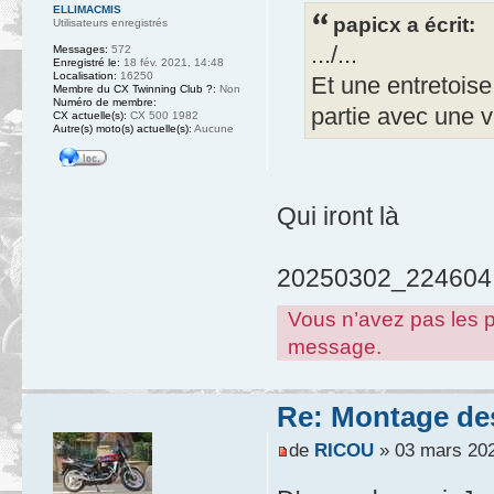
ELLIMACMIS
papicx a écrit:
Utilisateurs enregistrés
.../...
Messages:
572
Enregistré le:
18 fév. 2021, 14:48
Localisation:
16250
Et une entretoise
Membre du CX Twinning Club ?:
Non
Numéro de membre:
partie avec une v
CX actuelle(s):
CX 500 1982
Autre(s) moto(s) actuelle(s):
Aucune
Qui iront là
20250302_224604.
Vous n’avez pas les pe
message.
Re: Montage des
de
RICOU
» 03 mars 202