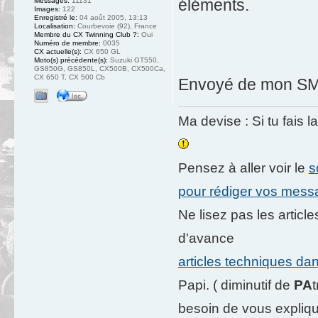
éléments.
Messages:
11131
Images:
122
Enregistré le:
04 août 2005, 13:13
Localisation:
Courbevoie (92), France
Membre du CX Twinning Club ?:
Oui
Numéro de membre:
0035
CX actuelle(s):
CX 650 GL
Moto(s) précédente(s):
Suzuki GT550,
GS850G, GS850L, CX500B, CX500Ca,
CX 650 T, CX 500 Cb
Envoyé de mon SM-
Ma devise : Si tu fais l
Pensez à aller voir le
s
pour rédiger vos mes
Ne lisez pas les artic
d'avance
articles techniques da
Papi. ( diminutif de
PA
besoin de vous expliqu