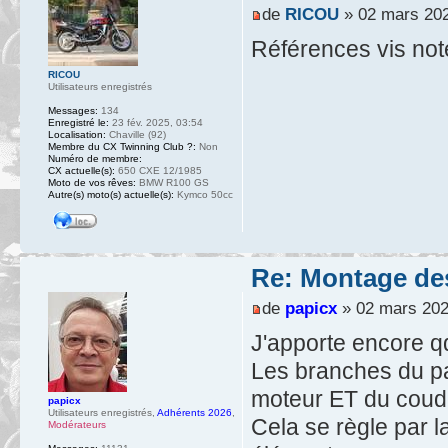
de
RICOU
» 02 mars 202
Références vis noté
RICOU
Utilisateurs enregistrés
Messages:
134
Enregistré le:
23 fév. 2025, 03:54
Localisation:
Chaville (92)
Membre du CX Twinning Club ?:
Non
Numéro de membre:
CX actuelle(s):
650 CXE 12/1985
Moto de vos rêves:
BMW R100 GS
Autre(s) moto(s) actuelle(s):
Kymco 50cc
Re: Montage des
de
papicx
» 02 mars 202
J'apporte encore q
Les branches du pa
moteur ET du coud
papicx
Utilisateurs enregistrés
,
Adhérents 2026
,
Cela se règle par l
Modérateurs