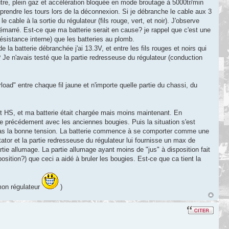
eutre, plein gaz et accélération bloquée en mode broutage à 5000tr/min
 prendre les tours lors de la déconnexion. Si je débranche le cable aux 3
cable à la sortie du régulateur (fils rouge, vert, et noir). J'observe
arré. Est-ce que ma batterie serait en cause? je rappel que c'est une
résistance interne) que les batteries au plomb.
e la batterie débranchée j'ai 13.3V, et entre les fils rouges et noirs qui
 Je n'avais testé que la partie redresseuse du régulateur (conduction
oad" entre chaque fil jaune et n'importe quelle partie du chassi, du
st HS, et ma batterie était chargée mais moins maintenant. En
que précédement avec les anciennes bougies. Puis la situation s'est
t pas la bonne tension. La batterie commence à se comporter comme une
ator et la partie redresseuse du régulateur lui fournisse un max de
artie allumage. La partie allumage ayant moins de "jus" à disposition fait
sition?) que ceci a aidé à bruler les bougies. Est-ce que ca tient la
mon régulateur
)