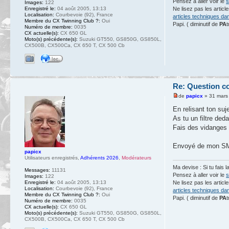
Pensez à aller voir le
s
Images:
122
Enregistré le:
04 août 2005, 13:13
Ne lisez pas les artic
Localisation:
Courbevoie (92), France
articles techniques da
Membre du CX Twinning Club ?:
Oui
Papi. ( diminutif de
PA
t
Numéro de membre:
0035
CX actuelle(s):
CX 650 GL
Moto(s) précédente(s):
Suzuki GT550, GS850G, GS850L,
CX500B, CX500Ca, CX 650 T, CX 500 Cb
Re: Question c
de
papicx
» 31 mars
En relisant ton suj
As tu un filtre ded
Fais des vidanges 
Envoyé de mon SM-
papicx
Utilisateurs enregistrés
,
Adhérents 2026
,
Modérateurs
Ma devise : Si tu fais l
Messages:
11131
Pensez à aller voir le
s
Images:
122
Enregistré le:
04 août 2005, 13:13
Ne lisez pas les artic
Localisation:
Courbevoie (92), France
articles techniques da
Membre du CX Twinning Club ?:
Oui
Papi. ( diminutif de
PA
t
Numéro de membre:
0035
CX actuelle(s):
CX 650 GL
Moto(s) précédente(s):
Suzuki GT550, GS850G, GS850L,
CX500B, CX500Ca, CX 650 T, CX 500 Cb