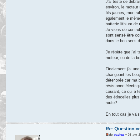
J'ai testé de débra
environ, le moteur 
fils jaunes, mon ra
également le même 
batterie lithium de
Je viens de control
sont sensé être co
dans le bon sens d
Je répète que j'ai 
moteur, ou de la b
Finalement j'ai un
changeant les bougi
déteriorée car ma 
résistance électriq
courant, ce qui a t
des étincelles plus
route?
En tout cas je vai
Re: Question c
de
papicx
» 03 avr. 