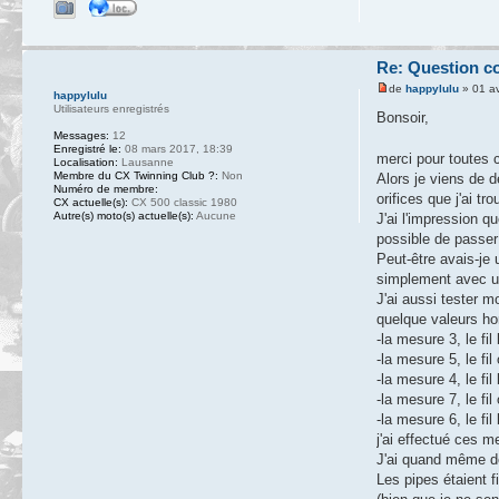
Re: Question c
de
happylulu
» 01 av
happylulu
Utilisateurs enregistrés
Bonsoir,
Messages:
12
Enregistré le:
08 mars 2017, 18:39
merci pour toutes
Localisation:
Lausanne
Membre du CX Twinning Club ?:
Non
Alors je viens de 
Numéro de membre:
orifices que j'ai tro
CX actuelle(s):
CX 500 classic 1980
Autre(s) moto(s) actuelle(s):
Aucune
J'ai l'impression qu
possible de passe
Peut-être avais-je 
simplement avec un
J'ai aussi tester 
quelque valeurs ho
-la mesure 3, le f
-la mesure 5, le f
-la mesure 4, le fi
-la mesure 7, le f
-la mesure 6, le fi
j'ai effectué ces 
J'ai quand même de
Les pipes étaient f