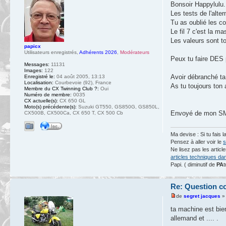
Bonsoir Happylulu.
Les tests de l'alte
Tu as oublié les c
Le fil 7 c'est la m
Les valeurs sont to
papicx
Utilisateurs enregistrés
,
Adhérents 2026
,
Modérateurs
Peux tu faire DES 
Messages:
11131
Images:
122
Avoir débranché ta 
Enregistré le:
04 août 2005, 13:13
Localisation:
Courbevoie (92), France
As tu toujours ton 
Membre du CX Twinning Club ?:
Oui
Numéro de membre:
0035
CX actuelle(s):
CX 650 GL
Moto(s) précédente(s):
Suzuki GT550, GS850G, GS850L,
Envoyé de mon SM-
CX500B, CX500Ca, CX 650 T, CX 500 Cb
Ma devise : Si tu fais l
Pensez à aller voir le
s
Ne lisez pas les artic
articles techniques da
Papi. ( diminutif de
PA
t
Re: Question c
de
segret jacques
» 
ta machine est bie
allemand et .... .