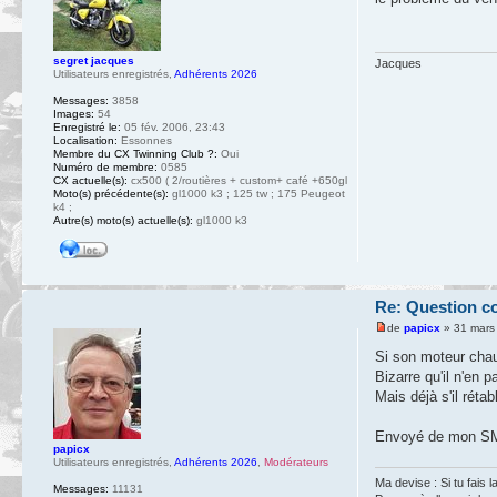
segret jacques
Jacques
Utilisateurs enregistrés
,
Adhérents 2026
Messages:
3858
Images:
54
Enregistré le:
05 fév. 2006, 23:43
Localisation:
Essonnes
Membre du CX Twinning Club ?:
Oui
Numéro de membre:
0585
CX actuelle(s):
cx500 ( 2/routières + custom+ café +650gl
Moto(s) précédente(s):
gl1000 k3 ; 125 tw ; 175 Peugeot
k4 ;
Autre(s) moto(s) actuelle(s):
gl1000 k3
Re: Question c
de
papicx
» 31 mars
Si son moteur chau
Bizarre qu'il n'en 
Mais déjà s'il réta
Envoyé de mon SM-
papicx
Utilisateurs enregistrés
,
Adhérents 2026
,
Modérateurs
Ma devise : Si tu fais l
Messages:
11131