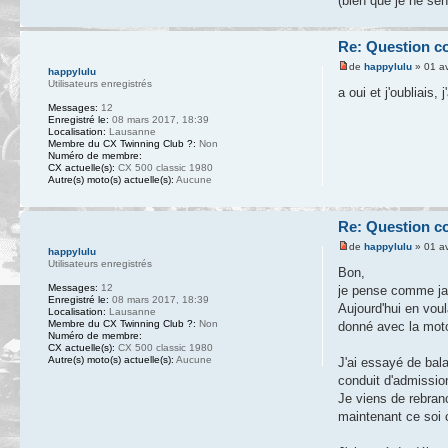
(bien que je ne se
Re: Question c
de
happylulu
» 01 av
happylulu
Utilisateurs enregistrés
a oui et j'oubliais
Messages:
12
Enregistré le:
08 mars 2017, 18:39
Localisation:
Lausanne
Membre du CX Twinning Club ?:
Non
Numéro de membre:
CX actuelle(s):
CX 500 classic 1980
Autre(s) moto(s) actuelle(s):
Aucune
Re: Question c
de
happylulu
» 01 av
happylulu
Utilisateurs enregistrés
Bon,
Messages:
12
je pense comme ja
Enregistré le:
08 mars 2017, 18:39
Aujourd'hui en voul
Localisation:
Lausanne
Membre du CX Twinning Club ?:
Non
donné avec la moto,
Numéro de membre:
CX actuelle(s):
CX 500 classic 1980
Autre(s) moto(s) actuelle(s):
Aucune
J'ai essayé de bal
conduit d'admissio
Je viens de rebranc
maintenant ce soi c