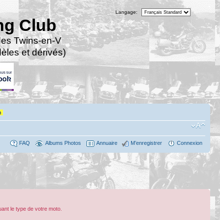
Langage:
ng Club
des Twins-en-V
les et dérivés)
n
FAQ
Albums Photos
Annuaire
M’enregistrer
Connexion
ant le type de votre moto.