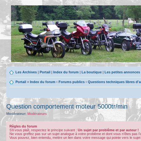
Les Archives
|
Portail
|
Index du forum
|
La boutique
|
Les petites annonces
Portail
»
Index du forum
‹
Forums publics
‹
Questions techniques libres d'
Question comportement moteur 5000tr/min
Modérateur:
Modérateurs
Règles du forum
S’il vous plaît, respectez le principe suivant :
Un sujet par problème et par auteur !
Ne vous greffez pas sur un sujet analogue à votre problème et dont vous n’êtes pas l
Vous pouvez, bien entendu, mettre un lien dans votre message qui pointe vers le sujet