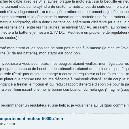
ncher le cable avec les 3fils jaunes lorsque la moto était sur la béquille en n
ne tournant que sur le cylindre de droite, la moto à tout de suite commencé à
lenti s'éleve légèrement, j'ai remarqué le même comportement si je débranche le 
comportement si je débranche la masse de ma batterie une fois le moteur dém
 marque antigravity, elle a donc une tension légèrement différente (et aussi la 
er les tensions: entre les fils jaunes j'ai environ 50V AC au ralenti, au bornes d
nnecté à la batterie je mesure 2.7V DC...Peut-être un problème de régulateur?
es diodes)
testé mon stator et les bobines ne sont pas mises à la masse (je mesure "overl
orne 0v de ma batterie), mon stator est donc bon.
e hypothèse à vous soumettre: mes bougies étaient vieilles, mon régulateur e
es j'ai eu un coup de boost car les étincelles étaient de meilleures qualité 
batterie n'était pas maintenu chargé à cause du régulateur qui ne fournissai
ue plutot que comme une source d'énergie à maintenir chargé, et du coup le st
endance à freiner le moteur et qui réduit l'apport d'énergie disponible pour la p
 faibles, fournissant une moins bonne combustion du mélange, j'imagine (suppo
s recommander un régulateur et une hélice, je vous tiens au jus!(pas comme 
omportement moteur 5000tr/min
2017, 19:58