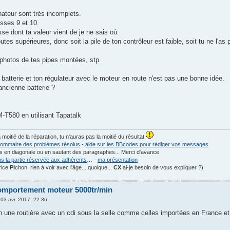
rnateur sont très incomplets.
osses 9 et 10.
asse dont ta valeur vient de je ne sais où.
utes supérieures, donc soit la pile de ton contrôleur est faible, soit tu ne l'
photos de tes pipes montées, stp.
batterie et ton régulateur avec le moteur en route n'est pas une bonne idée.
ancienne batterie ?
T580 en utilisant Tapatalk
a moitié de la réparation, tu n'auras pas la moitié du résultat
ommaire des problèmes résolus
-
aide sur les BBcodes pour rédiger vos messages
les en diagonale ou en sautant des paragraphes... Merci d'avance
ns la partie réservée aux adhérents
… -
ma présentation
rice
PI
chon, rien à voir avec l'âge... quoique...
CX
ai-je besoin de vous expliquer ?)
omportement moteur 5000tr/min
03 avr. 2017, 22:36
n une routière avec un cdi sous la selle comme celles importées en France 