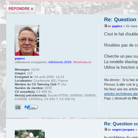
Répondre
Re: Question
de
papicx
» 31 mars
C'est le fait d'oubl
N'oublies pas de co
Cherche un peu sur 
papicx
La rondelle élasti
Utilisateurs enregistrés
,
Adhérents 2026
,
Modérateurs
Utilise la fonction
Messages:
11131
Images:
122
Enregistré le:
04 août 2005, 13:13
Ma devise : Si tu fais l
Localisation:
Courbevoie (92), France
Membre du CX Twinning Club ?:
Oui
Pensez à aller voir le
s
Numéro de membre:
0035
Ne lisez pas les artic
CX actuelle(s):
CX 650 GL
articles techniques da
Moto(s) précédente(s):
Suzuki GT550, GS850G, GS850L,
Papi. ( diminutif de
PA
t
CX500B, CX500Ca, CX 650 T, CX 500 Cb
Re: Question c
de
segret jacques
» 
le problème du venti