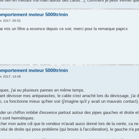
nte rien en mettant ma main autour des carbu...), comment je peux vérifier q
omportement moteur 5000tr/min
r. 2017, 00:52
, j'ai mis un filtre a essence depuis ce soir, merci pour la remarque papicx
omportement moteur 5000tr/min
r. 2017, 14:49
ques, j'ai eu plusieurs pannes en même temps.
ant dévisser mes antiparasites, le cable s'est arraché lors du dévissage, j'a
 ca fonctionne mieux qu'hier soir (j'imagine qu'il y avait un mauvais contact)
ader un chiffon imbibé d'essence partout autour des pipes gauches et droite et
n sont hermétiques.
her mon autre cdi que le vendeur m'avait aussi donné lors de la vente, ca ne 
elui de droite qui pose problème (qui broute à l'accéleration), le gauche n'a 