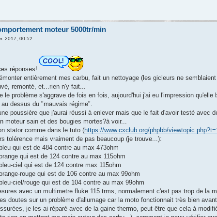
omportement moteur 5000tr/min
r. 2017, 00:52
 ces réponses!
démonter entièrement mes carbu, fait un nettoyage (les gicleurs ne semblaient
uvé, remonté, et...rien n'y fait...
e le problème s'aggrave de fois en fois, aujourd'hui j'ai eu l'impression qu'elle
r au dessus du "mauvais régime".
une poussière que j'aurai réussi à enlever mais que le fait d'avoir testé avec
 moteur sain et des bougies mortes?à voir...
mon stator comme dans le tuto (
https://www.cxclub.org/phpbb/viewtopic.php?t
rs tolérence mais vraiment de pas beaucoup (je trouve...):
il bleu qui est de 484 contre au max 473ohm
il orange qui est de 124 contre au max 115ohm
l bleu-ciel qui est de 124 contre max 115ohm
il orange-rouge qui est de 106 contre au max 99ohm
l bleu-ciel/rouge qui est de 104 contre au max 99ohm
mesures avec un multimetre fluke 115 trms, normalement c'est pas trop de la m
s doutes sur un problème d'allumage car la moto fonctionnait très bien avant
issurées, je les ai réparé avec de la gaine thermo, peut-être que cela à modifi