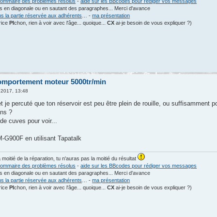
ommaire des problèmes résolus
-
aide sur les BBcodes pour rédiger vos messages
les en diagonale ou en sautant des paragraphes... Merci d'avance
ns la partie réservée aux adhérents
… -
ma présentation
rice
PI
chon, rien à voir avec l'âge... quoique...
CX
ai-je besoin de vous expliquer ?)
omportement moteur 5000tr/min
 2017, 13:48
et je percuté que ton réservoir est peu être plein de rouille, ou suffisammen
ans ?
de cuves pour voir...
G900F en utilisant Tapatalk
a moitié de la réparation, tu n'auras pas la moitié du résultat
ommaire des problèmes résolus
-
aide sur les BBcodes pour rédiger vos messages
les en diagonale ou en sautant des paragraphes... Merci d'avance
ns la partie réservée aux adhérents
… -
ma présentation
rice
PI
chon, rien à voir avec l'âge... quoique...
CX
ai-je besoin de vous expliquer ?)