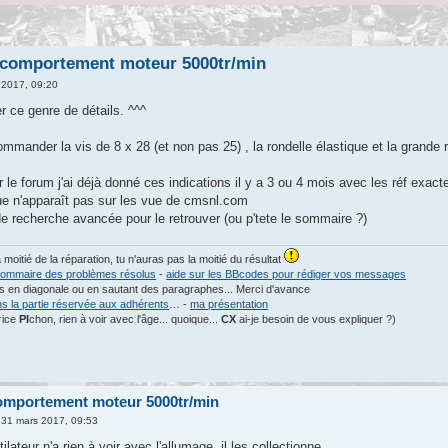
 comportement moteur 5000tr/min
 2017, 09:20
ier ce genre de détails. ^^^
mmander la vis de 8 x 28 (et non pas 25) , la rondelle élastique et la grande r
le forum j'ai déjà donné ces indications il y a 3 ou 4 mois avec les réf exact
que n'apparaît pas sur les vue de cmsnl.com
 de recherche avancée pour le retrouver (ou p'tete le sommaire ?)
a moitié de la réparation, tu n'auras pas la moitié du résultat
ommaire des problèmes résolus
-
aide sur les BBcodes pour rédiger vos messages
les en diagonale ou en sautant des paragraphes... Merci d'avance
ns la partie réservée aux adhérents
… -
ma présentation
rice
PI
chon, rien à voir avec l'âge... quoique...
CX
ai-je besoin de vous expliquer ?)
omportement moteur 5000tr/min
31 mars 2017, 09:53
lateur n'a rien à voir avec l'allumage, il les collectionne.