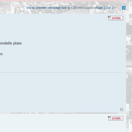
Voir le premier message non lu
• 28 messages •
Page
2
sur
2
•
1
2
ondelle plate.
es.