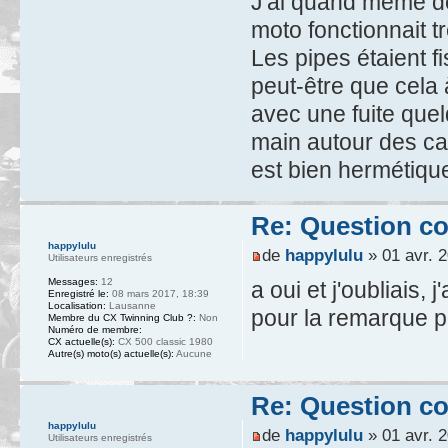
J'ai quand même de
moto fonctionnait t
Les pipes étaient f
peut-être que cela 
avec une fuite quel
main autour des ca
est bien hermétiqu
Re: Question c
happylulu
de
happylulu
» 01 avr. 2
Utilisateurs enregistrés
Messages:
12
a oui et j'oubliais, 
Enregistré le:
08 mars 2017, 18:39
Localisation:
Lausanne
pour la remarque p
Membre du CX Twinning Club ?:
Non
Numéro de membre:
CX actuelle(s):
CX 500 classic 1980
Autre(s) moto(s) actuelle(s):
Aucune
Re: Question c
happylulu
de
happylulu
» 01 avr. 2
Utilisateurs enregistrés