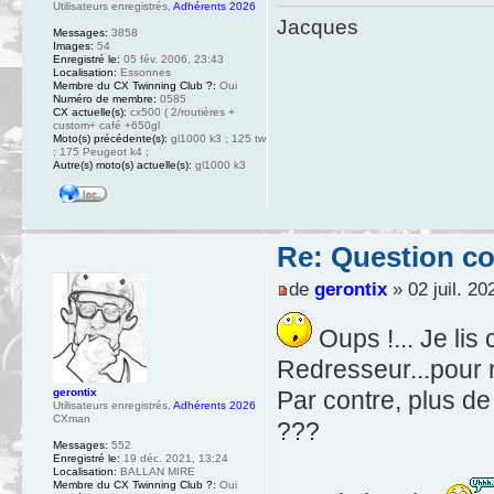
Utilisateurs enregistrés
,
Adhérents 2026
Jacques
Messages:
3858
Images:
54
Enregistré le:
05 fév. 2006, 23:43
Localisation:
Essonnes
Membre du CX Twinning Club ?:
Oui
Numéro de membre:
0585
CX actuelle(s):
cx500 ( 2/routières +
custom+ café +650gl
Moto(s) précédente(s):
gl1000 k3 ; 125 tw
; 175 Peugeot k4 ;
Autre(s) moto(s) actuelle(s):
gl1000 k3
Re: Question c
de
gerontix
» 02 juil. 20
Oups !... Je lis
Redresseur...pour m
gerontix
Par contre, plus de
Utilisateurs enregistrés
,
Adhérents 2026
CXman
???
Messages:
552
Enregistré le:
19 déc. 2021, 13:24
Localisation:
BALLAN MIRE
Membre du CX Twinning Club ?:
Oui