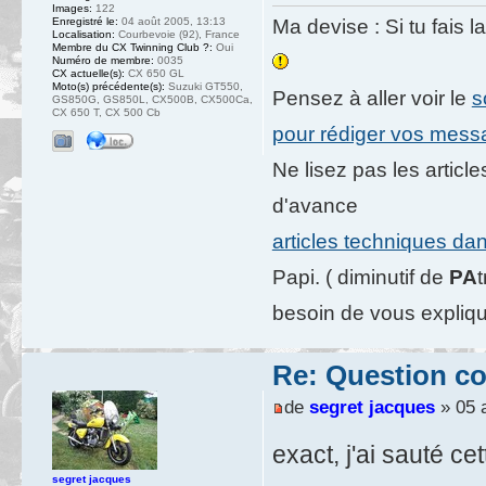
Images:
122
Enregistré le:
04 août 2005, 13:13
Ma devise : Si tu fais l
Localisation:
Courbevoie (92), France
Membre du CX Twinning Club ?:
Oui
Numéro de membre:
0035
CX actuelle(s):
CX 650 GL
Moto(s) précédente(s):
Suzuki GT550,
Pensez à aller voir le
s
GS850G, GS850L, CX500B, CX500Ca,
CX 650 T, CX 500 Cb
pour rédiger vos mes
Ne lisez pas les artic
d'avance
articles techniques da
Papi. ( diminutif de
PA
besoin de vous expliqu
Re: Question c
de
segret jacques
» 05 a
exact, j'ai sauté cet
segret jacques