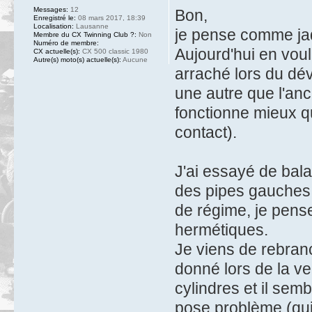
Messages:
12
Bon,
Enregistré le:
08 mars 2017, 18:39
Localisation:
Lausanne
je pense comme jaq
Membre du CX Twinning Club ?:
Non
Numéro de membre:
Aujourd'hui en voul
CX actuelle(s):
CX 500 classic 1980
Autre(s) moto(s) actuelle(s):
Aucune
arraché lors du dé
une autre que l'an
fonctionne mieux qu
contact).
J'ai essayé de bala
des pipes gauches e
de régime, je pens
hermétiques.
Je viens de rebran
donné lors de la ve
cylindres et il semb
pose problème (qui 