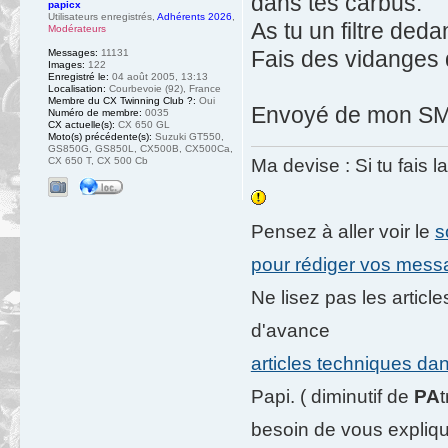
dans tes carbus.
papicx
Utilisateurs enregistrés
,
Adhérents 2026
,
As tu un filtre deda
Modérateurs
Fais des vidanges d
Messages:
11131
Images:
122
Enregistré le:
04 août 2005, 13:13
Localisation:
Courbevoie (92), France
Membre du CX Twinning Club ?:
Oui
Envoyé de mon SM-
Numéro de membre:
0035
CX actuelle(s):
CX 650 GL
Moto(s) précédente(s):
Suzuki GT550,
GS850G, GS850L, CX500B, CX500Ca,
CX 650 T, CX 500 Cb
Ma devise : Si tu fais l
Pensez à aller voir le
s
pour rédiger vos mes
Ne lisez pas les artic
d'avance
articles techniques da
Papi. ( diminutif de
PA
besoin de vous expliqu