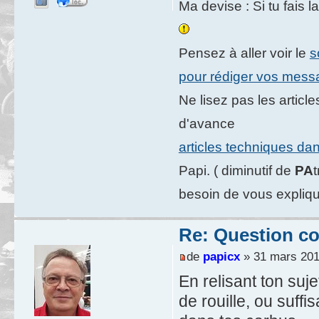
Ma devise : Si tu fais l
Pensez à aller voir le
s
pour rédiger vos mes
Ne lisez pas les artic
d'avance
articles techniques da
Papi. ( diminutif de
PA
besoin de vous expliqu
Re: Question c
de
papicx
» 31 mars 201
En relisant ton suje
de rouille, ou suf