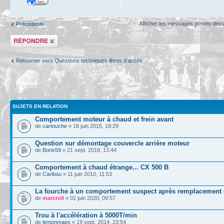
Afficher les messages postés depu
Précédente
Répondre
Retourner vers Questions techniques libres d'accès
SUJETS EN RELATION
Comportement moteur à chaud et frein avant
de
cartouche
» 18 juin 2015, 18:29
Question sur démontage couvercle arrière moteur
de
Boris59
» 21 sept. 2018, 13:44
Comportement à chaud étrange... CX 500 B
de
Caribou
» 11 juin 2010, 11:53
La fourche à un comportement suspect après remplacement d
de
marcroll
» 02 juin 2020, 09:57
Trou à l'accélération à 5000T/min
de
lemonmaes
» 19 sept. 2014, 23:54