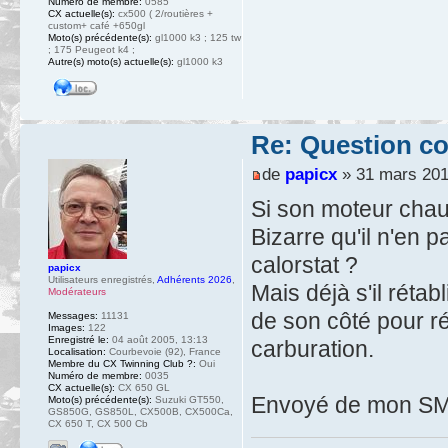
Numéro de membre:
0585
CX actuelle(s):
cx500 ( 2/routières +
custom+ café +650gl
Moto(s) précédente(s):
gl1000 k3 ; 125 tw
; 175 Peugeot k4 ;
Autre(s) moto(s) actuelle(s):
gl1000 k3
Re: Question c
de
papicx
» 31 mars 201
Si son moteur chauf
Bizarre qu'il n'en p
calorstat ?
papicx
Utilisateurs enregistrés
,
Adhérents 2026
,
Mais déjà s'il rétab
Modérateurs
de son côté pour r
Messages:
11131
Images:
122
Enregistré le:
04 août 2005, 13:13
carburation.
Localisation:
Courbevoie (92), France
Membre du CX Twinning Club ?:
Oui
Numéro de membre:
0035
CX actuelle(s):
CX 650 GL
Envoyé de mon SM-
Moto(s) précédente(s):
Suzuki GT550,
GS850G, GS850L, CX500B, CX500Ca,
CX 650 T, CX 500 Cb