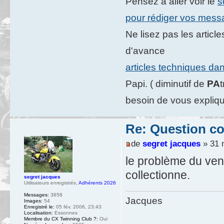
Pensez à aller voir le
s
pour rédiger vos mes
Ne lisez pas les artic
d'avance
articles techniques da
Papi. ( diminutif de
PA
besoin de vous expliqu
Re: Question c
de
segret jacques
» 31 
le problème du venti
collectionne.
segret jacques
Utilisateurs enregistrés
,
Adhérents 2026
Messages:
3858
Jacques
Images:
54
Enregistré le:
05 fév. 2006, 23:43
Localisation:
Essonnes
Membre du CX Twinning Club ?:
Oui