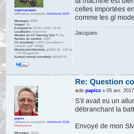
ta machine est bie
celles importées e
segret jacques
Utilisateurs enregistrés
,
Adhérents 2026
comme les gl model 
Messages:
3858
Images:
54
Enregistré le:
05 fév. 2006, 23:43
Jacques
Localisation:
Essonnes
Membre du CX Twinning Club ?:
Oui
Numéro de membre:
0585
CX actuelle(s):
cx500 ( 2/routières +
custom+ café +650gl
Moto(s) précédente(s):
gl1000 k3 ; 125 tw
; 175 Peugeot k4 ;
Autre(s) moto(s) actuelle(s):
gl1000 k3
Re: Question c
de
papicx
» 05 avr. 2017
S'il avait eu un a
débranchant la bat
papicx
Utilisateurs enregistrés
,
Adhérents 2026
,
Envoyé de mon SM-
Modérateurs
Messages:
11131