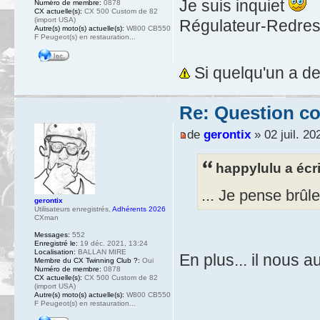
Je suis inquiet
Numéro de membre:
0878
CX actuelle(s):
CX 500 Custom de 82
(import USA)
Régulateur-Redresse
Autre(s) moto(s) actuelle(s):
W800 CB550
F Peugeot(s) en restauration...
Si quelqu'un a de
Re: Question c
de
gerontix
» 02 juil. 20
happylulu a écri
... Je pense brûl
gerontix
Utilisateurs enregistrés
,
Adhérents 2026
CXman
Messages:
552
Enregistré le:
19 déc. 2021, 13:24
Localisation:
BALLAN MIRE
En plus... il nous 
Membre du CX Twinning Club ?:
Oui
Numéro de membre:
0878
CX actuelle(s):
CX 500 Custom de 82
(import USA)
Autre(s) moto(s) actuelle(s):
W800 CB550
F Peugeot(s) en restauration...