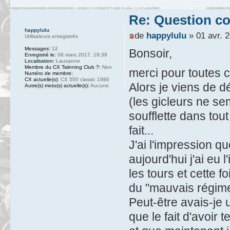
Re: Question c
happylulu
de
happylulu
» 01 avr. 2
Utilisateurs enregistrés
Messages:
12
Bonsoir,
Enregistré le:
08 mars 2017, 18:39
Localisation:
Lausanne
Membre du CX Twinning Club ?:
Non
merci pour toutes 
Numéro de membre:
CX actuelle(s):
CX 500 classic 1980
Alors je viens de 
Autre(s) moto(s) actuelle(s):
Aucune
(les gicleurs ne s
soufflette dans tout 
fait...
J'ai l'impression q
aujourd'hui j'ai eu
les tours et cette 
du "mauvais régime
Peut-être avais-je 
que le fait d'avoir