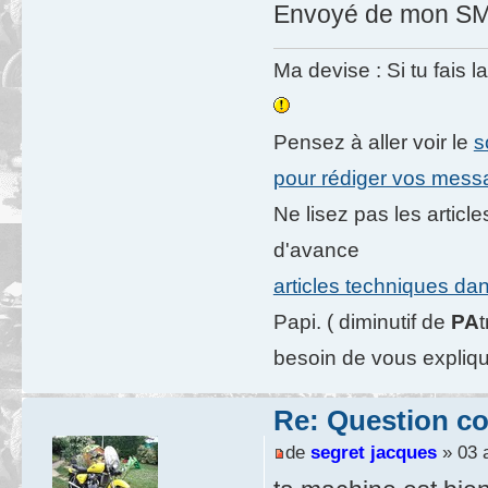
Envoyé de mon SM-T
Ma devise : Si tu fais l
Pensez à aller voir le
s
pour rédiger vos mes
Ne lisez pas les artic
d'avance
articles techniques da
Papi. ( diminutif de
PA
besoin de vous expliqu
Re: Question c
de
segret jacques
» 03 a