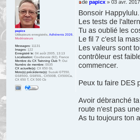
de
papicx
» 03 avr. 2017
Bonsoir Happylulu.
Les tests de l'alter
Tu as oublié les co
papicx
Utilisateurs enregistrés
,
Adhérents 2026
,
Le fil 7 c'est la ma
Modérateurs
Les valeurs sont to
Messages:
11131
Images:
122
Enregistré le:
04 août 2005, 13:13
contrôleur est faibl
Localisation:
Courbevoie (92), France
Membre du CX Twinning Club ?:
Oui
commencer.
Numéro de membre:
0035
CX actuelle(s):
CX 650 GL
Moto(s) précédente(s):
Suzuki GT550,
GS850G, GS850L, CX500B, CX500Ca,
CX 650 T, CX 500 Cb
Peux tu faire DES 
Avoir débranché ta 
route n'est pas un
As tu toujours ton 