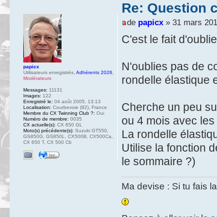
Re: Question 
de
papicx
» 31 mars 201
C'est le fait d'oubl
N'oublies pas de co
papicx
Utilisateurs enregistrés
,
Adhérents 2026
,
rondelle élastique e
Modérateurs
Messages:
11131
Images:
122
Enregistré le:
04 août 2005, 13:13
Cherche un peu sur 
Localisation:
Courbevoie (92), France
Membre du CX Twinning Club ?:
Oui
ou 4 mois avec les 
Numéro de membre:
0035
CX actuelle(s):
CX 650 GL
Moto(s) précédente(s):
Suzuki GT550,
La rondelle élasti
GS850G, GS850L, CX500B, CX500Ca,
CX 650 T, CX 500 Cb
Utilise la fonction
le sommaire ?)
Ma devise : Si tu fais l