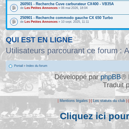
260501 - Recherche Cuve carburateur CX400 - VB35A
de
Les Petites Annonces
» 06 mai 2026, 18:04
250901 - Recherche commodo gauche CX 650 Turbo
de
Les Petites Annonces
» 10 sept. 2025, 11:11
QUI EST EN LIGNE
Utilisateurs parcourant ce forum : A
Portail
»
Index du forum
Développé par
phpBB
® 
Traduit 
|
Mentions légales
|-|
Les statuts du club
|-
Cliquez ici pou