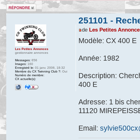
Répondre
251101 - Rech
de
Les Petites Annonce
Modèle: CX 400 E
Les Petites Annonces
gestionnaire annonces
Année: 1982
Messages:
656
Images:
160
Enregistré le:
01 janv. 2006, 18:32
Membre du CX Twinning Club ?:
Oui
Description: Cherc
Numéro de membre:
CX actuelle(s):
400 E
Adresse: 1 bis che
11120 MIREPEISS
Email:
sylvie500c