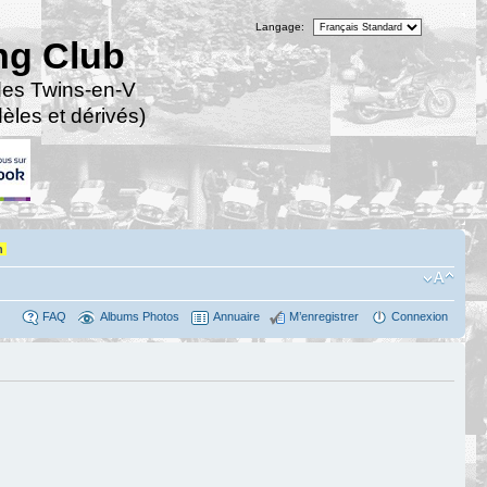
Langage:
ng Club
des Twins-en-V
les et dérivés)
n
FAQ
Albums Photos
Annuaire
M’enregistrer
Connexion