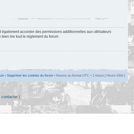
t également accorder des permissions additionnelles aux utilisateurs
 bien lire tout le règlement du forum.
rum
•
Supprimer les cookies du forum
• Heures au format UTC + 1 heure [ Heure d’été ]
 contacter
|