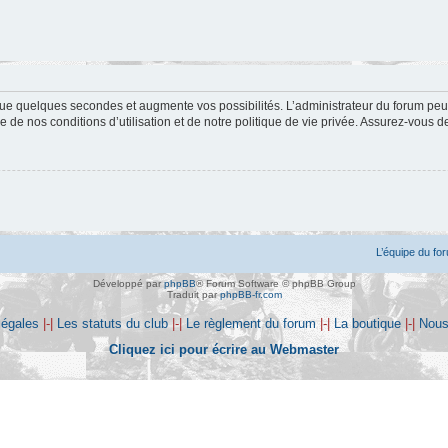
ue quelques secondes et augmente vos possibilités. L’administrateur du forum peu
 de nos conditions d’utilisation et de notre politique de vie privée. Assurez-vous de
L’équipe du fo
Développé par
phpBB
® Forum Software © phpBB Group
Traduit par
phpBB-fr.com
légales
|-|
Les statuts du club
|-|
Le règlement du forum
|-|
La boutique
|-|
Nous
Cliquez ici pour écrire au Webmaster