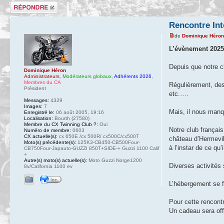
Répondre
Rencontre Int
de
Dominique Héro
L’évènement 2025
Depuis que notre 
Dominique Héron
Administrateurs
,
Modérateurs globaux
,
Adhérents 2026
,
Membres du CA
Régulièrement, des
Président
etc.….
Messages:
4329
Images:
7
Mais, il nous manq
Enregistré le:
06 août 2005, 19:16
Localisation:
Bourth (27580)
Membre du CX Twinning Club ?:
Oui
Notre club françai
Numéro de membre:
0603
CX actuelle(s):
cx 650E /cx 500R/ cx500C/cx500T
château d’Hermevil
Moto(s) précédente(s):
125K3-CB450-CB500Four-
à l’instar de ce q
CB750Four-Japauto-GUZZI 850T+SIDE-+ Guzzi 1100 Calif
+
Autre(s) moto(s) actuelle(s):
Moto Guzzi Norge1200
Diverses activités 
8v/California 1100 ev
L’hébergement se fe
Pour cette rencont
Un cadeau sera off