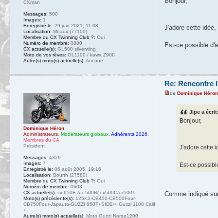
Bonjour,
CXman
Messages:
500
Images:
1
Enregistré le:
29 juin 2021, 11:08
J'adore cette idée
Localisation:
Meaux (77100)
Membre du CX Twinning Club ?:
Oui
Numéro de membre:
0880
Est-ce possible d'a
CX actuelle(s):
GL500 silverwing
Moto de vos rêves:
GL1100 / kawa Z900
Autre(s) moto(s) actuelle(s):
Aucune
Re: Rencontre I
de
Dominique Héro
Jipe a écrit
Bonjour,
Dominique Héron
Administrateurs
,
Modérateurs globaux
,
Adhérents 2026
,
Membres du CA
Président
J'adore cette 
Messages:
4329
Images:
7
Est-ce possibl
Enregistré le:
06 août 2005, 19:16
Localisation:
Bourth (27580)
Membre du CX Twinning Club ?:
Oui
Numéro de membre:
0603
CX actuelle(s):
cx 650E /cx 500R/ cx500C/cx500T
Comme indiqué sur l
Moto(s) précédente(s):
125K3-CB450-CB500Four-
CB750Four-Japauto-GUZZI 850T+SIDE-+ Guzzi 1100 Calif
+
Autre(s) moto(s) actuelle(s):
Moto Guzzi Norge1200