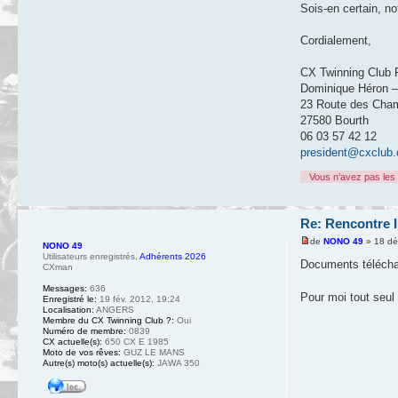
Sois-en certain, no
Cordialement,
CX Twinning Club 
Dominique Héron –
23 Route des Cha
27580 Bourth
06 03 57 42 12
president@cxclub.
Vous n’avez pas les 
Re: Rencontre I
de
NONO 49
» 18 dé
NONO 49
Utilisateurs enregistrés
,
Adhérents 2026
Documents téléchar
CXman
Messages:
636
Pour moi tout seul
Enregistré le:
19 fév. 2012, 19:24
Localisation:
ANGERS
Membre du CX Twinning Club ?:
Oui
Numéro de membre:
0839
CX actuelle(s):
650 CX E 1985
Moto de vos rêves:
GUZ LE MANS
Autre(s) moto(s) actuelle(s):
JAWA 350