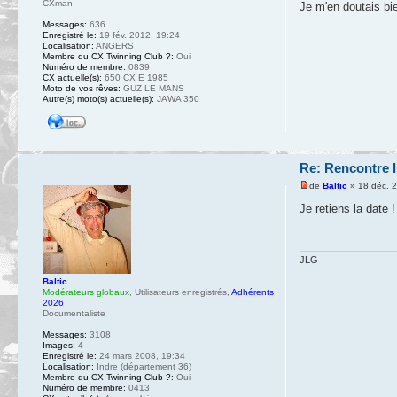
CXman
Je m'en doutais bi
Messages:
636
Enregistré le:
19 fév. 2012, 19:24
Localisation:
ANGERS
Membre du CX Twinning Club ?:
Oui
Numéro de membre:
0839
CX actuelle(s):
650 CX E 1985
Moto de vos rêves:
GUZ LE MANS
Autre(s) moto(s) actuelle(s):
JAWA 350
Re: Rencontre I
de
Baltic
» 18 déc. 
Je retiens la date !
JLG
Baltic
Modérateurs globaux
,
Utilisateurs enregistrés
,
Adhérents
2026
Documentaliste
Messages:
3108
Images:
4
Enregistré le:
24 mars 2008, 19:34
Localisation:
Indre (département 36)
Membre du CX Twinning Club ?:
Oui
Numéro de membre:
0413