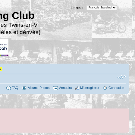
Langage:
ng Club
des Twins-en-V
les et dérivés)
n
FAQ
Albums Photos
Annuaire
M’enregistrer
Connexion