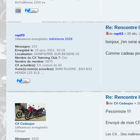
8v/California 1100 ev
Re: Rencontre I
de
rapi03
» 20 déc. 
rapi03
Utilisateurs enregistrés
,
Adhérents 2026
bonjour, j'en serai 
Messages:
153
Enregistré le:
15 janv. 2021, 20:19
Comme cadeau pour 
Localisation:
DOMPIERRE SUR BESBRE 03
Membre du CX Twinning Club ?:
Oui
Numéro de membre:
0875
CX actuelle(s):
CX custom de 82
Autre(s) moto(s) actuelle(s):
BMW R100RS , BSA B33 ,
HONDA 125 XLS ....
Re: Rencontre I
de
CX Cadaujac
» 20
Pessimiste !!!
Envoyé de mon CPH
CX Cadaujac
Utilisateurs enregistrés
CXman
Les CX... Des maîtresse
Messages:
3432