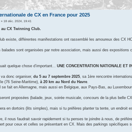
ernationale de CX en France pour 2025
n
» 18 déc. 2024, 19:41
 au CX Twinning Club.
club existe, différentes manifestations ont rassemblé les amoureux des CX 
 balades sont organisées par notre association, mais aussi des expositions
uait quelque chose d’important...
UNE CONCENTRATION NATIONALE ET I
s va donc organiser,
du 5 au 7 septembre 2025
, sa 1ère rencontre internat
le (76 Seine-Maritime),
à 20 km au Nord du Havre
.
u’il se fait en Allemagne, mais aussi en Belgique, aux Pays-Bas, au Luxembo
seront proposées (balade, jeux, soirée musicale, concours de la plus belle CX
ra en dortoirs (lits simples), mais si tu préfères planter ta tente, un endroit 
re, il nous faudrait savoir rapidement si tu penses te joindre à nous, de préf
ert pour ceux et celles se présentant en CX. Mais des parkings spécifiques s