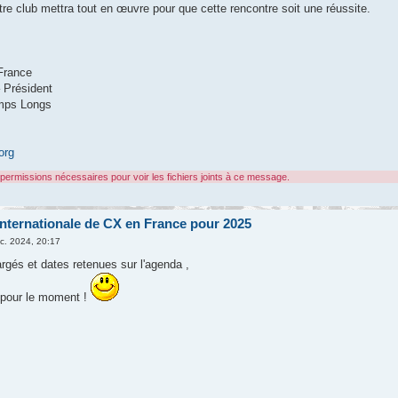
tre club mettra tout en œuvre pour que cette rencontre soit une réussite.
France
 Président
mps Longs
org
permissions nécessaires pour voir les fichiers joints à ce message.
nternationale de CX en France pour 2025
c. 2024, 20:17
gés et dates retenues sur l'agenda ,
 pour le moment !