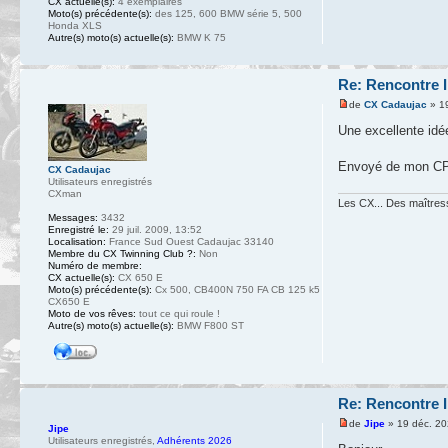
CX actuelle(s):
4 exemplaires
Moto(s) précédente(s):
des 125, 600 BMW série 5, 500
Honda XLS
Autre(s) moto(s) actuelle(s):
BMW K 75
Re: Rencontre I
de
CX Cadaujac
» 19
Une excellente idée
Envoyé de mon CPH
CX Cadaujac
Utilisateurs enregistrés
CXman
Les CX... Des maîtresse
Messages:
3432
Enregistré le:
29 juil. 2009, 13:52
Localisation:
France Sud Ouest Cadaujac 33140
Membre du CX Twinning Club ?:
Non
Numéro de membre:
CX actuelle(s):
CX 650 E
Moto(s) précédente(s):
Cx 500, CB400N 750 FA CB 125 k5
CX650 E
Moto de vos rêves:
tout ce qui roule !
Autre(s) moto(s) actuelle(s):
BMW F800 ST
Re: Rencontre I
de
Jipe
» 19 déc. 20
Jipe
Utilisateurs enregistrés
,
Adhérents 2026