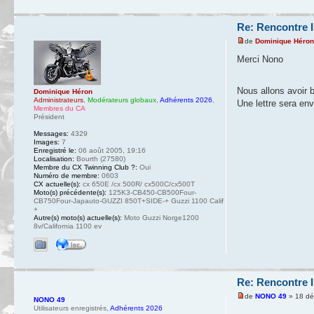
Re: Rencontre I
de
Dominique Héro
Merci Nono
Nous allons avoir
Dominique Héron
Administrateurs
,
Modérateurs globaux
,
Adhérents 2026
,
Une lettre sera en
Membres du CA
Président
Messages:
4329
Images:
7
Enregistré le:
06 août 2005, 19:16
Localisation:
Bourth (27580)
Membre du CX Twinning Club ?:
Oui
Numéro de membre:
0603
CX actuelle(s):
cx 650E /cx 500R/ cx500C/cx500T
Moto(s) précédente(s):
125K3-CB450-CB500Four-
CB750Four-Japauto-GUZZI 850T+SIDE-+ Guzzi 1100 Calif
+
Autre(s) moto(s) actuelle(s):
Moto Guzzi Norge1200
8v/California 1100 ev
Re: Rencontre I
de
NONO 49
» 18 dé
NONO 49
Utilisateurs enregistrés
,
Adhérents 2026