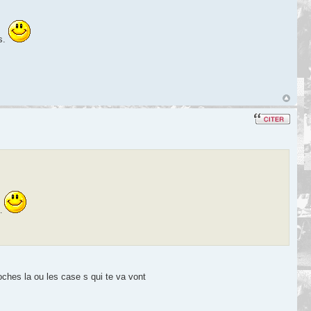
es.
s.
oches la ou les case s qui te va vont