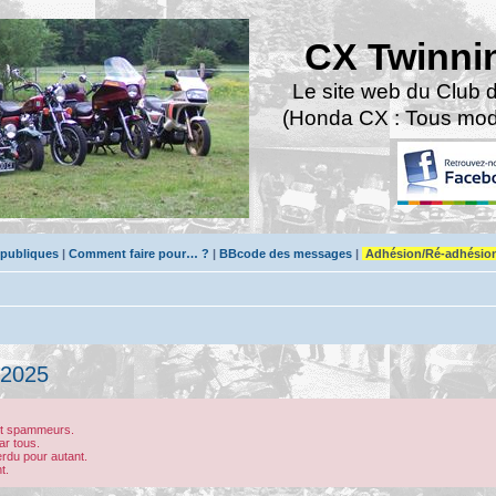
CX Twinni
Le site web du Club 
(Honda CX : Tous modè
 publiques
|
Comment faire pour… ?
|
BBcode des messages
|
Adhésion/Ré-adhésio
 2025
bot spammeurs.
ar tous.
erdu pour autant.
t.