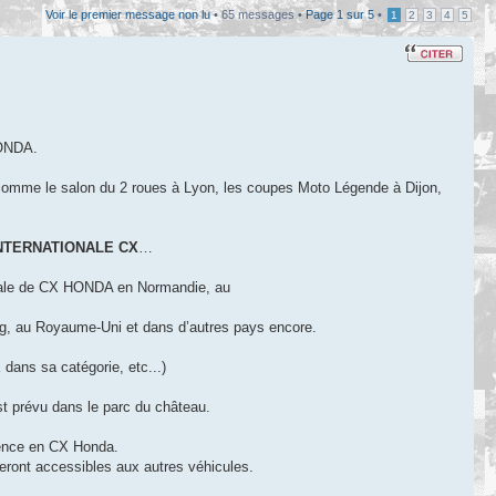
Voir le premier message non lu
• 65 messages •
Page
1
sur
5
•
1
2
3
4
5
HONDA.
 comme le salon du 2 roues à Lyon, les coupes Moto Légende à Dijon,
NTERNATIONALE CX
…
ionale de CX HONDA en Normandie, au
urg, au Royaume-Uni et dans d’autres pays encore.
 dans sa catégorie, etc...)
est prévu dans le parc du château.
érence en CX Honda.
eront accessibles aux autres véhicules.