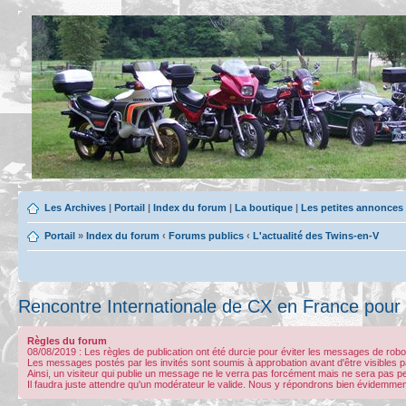
Les Archives
|
Portail
|
Index du forum
|
La boutique
|
Les petites annonces
Portail
»
Index du forum
‹
Forums publics
‹
L'actualité des Twins-en-V
Rencontre Internationale de CX en France pour
Règles du forum
08/08/2019 : Les règles de publication ont été durcie pour éviter les messages de ro
Les messages postés par les invités sont soumis à approbation avant d'être visibles p
Ainsi, un visiteur qui publie un message ne le verra pas forcément mais ne sera pas p
Il faudra juste attendre qu'un modérateur le valide. Nous y répondrons bien évidemmen