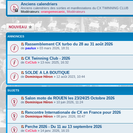
Anciens calendriers
Anciens calendriers des sorties et manifestations du CX TWINNING CLUB
Modérateurs:
orangemecanic
,
Modérateurs
Écrire un nouveau
sujet
ANNONCES
Rassemblement CX turbo du 28 au 31 août 2026
de
paulux
» 03 mars 2026, 18:31
CX Twinning Club - 2026
de
CxClub
» 13 nov. 2025, 16:32
SOLDE A LA BOUTIQUE
de
Dominique Héron
» 12 août 2023, 10:44
SUJETS
Salon moto de ROUEN les 23/24/25 Octobre 2026
de
Dominique Héron
» 10 juin 2026, 11:24
Rencontre Internationale de CX en France pour 2026
de
Dominique Héron
» 08 janv. 2026, 00:47
Perche 2026 - Du 11 au 13 septembre 2026
de
CxClub
» 14 janv. 2026, 16:15