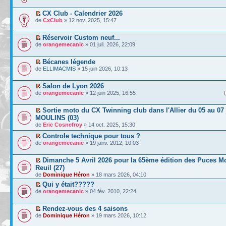
CX Club - Calendrier 2026
de
CxClub
» 12 nov. 2025, 15:47
Réservoir Custom neuf...
de
orangemecanic
» 01 juil. 2026, 22:09
Bécanes légende
de
ELLIMACMIS
» 15 juin 2026, 10:13
Salon de Lyon 2026
de
orangemecanic
» 12 juin 2025, 16:55
Sortie moto du CX Twinning club dans l'Allier du 05 au 07 
MOULINS (03)
de
Eric Cosnefroy
» 14 oct. 2025, 15:30
Controle technique pour tous ?
de
orangemecanic
» 19 janv. 2012, 10:03
Dimanche 5 Avril 2026 pour la 65ème édition des Puces Mo
Reuil (27)
de
Dominique Héron
» 18 mars 2026, 04:10
Qui y était?????
de
orangemecanic
» 04 fév. 2010, 22:24
Rendez-vous des 4 saisons
de
Dominique Héron
» 19 mars 2026, 10:12