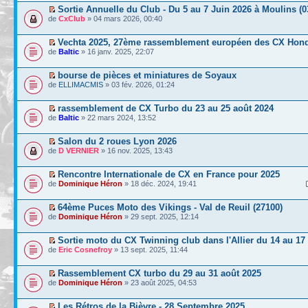
Sortie Annuelle du Club - Du 5 au 7 Juin 2026 à Moulins (0
de
CxClub
» 04 mars 2026, 00:40
Vechta 2025, 27ème rassemblement européen des CX Hon
de
Baltic
» 16 janv. 2025, 22:07
bourse de pièces et miniatures de Soyaux
de
ELLIMACMIS
» 03 fév. 2026, 01:24
rassemblement de CX Turbo du 23 au 25 août 2024
de
Baltic
» 22 mars 2024, 13:52
Salon du 2 roues Lyon 2026
de
D VERNIER
» 16 nov. 2025, 13:43
Rencontre Internationale de CX en France pour 2025
de
Dominique Héron
» 18 déc. 2024, 19:41
64ème Puces Moto des Vikings - Val de Reuil (27100)
de
Dominique Héron
» 29 sept. 2025, 12:14
Sortie moto du CX Twinning club dans l'Allier du 14 au 17
de
Eric Cosnefroy
» 13 sept. 2025, 11:44
Rassemblement CX turbo du 29 au 31 août 2025
de
Dominique Héron
» 23 août 2025, 04:53
Les Rétros de la Bièvre - 28 Septembre 2025