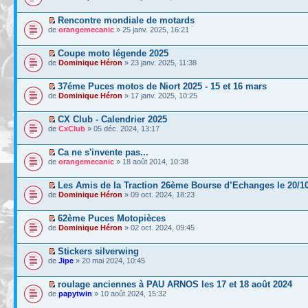
Rencontre mondiale de motards
de
orangemecanic
» 25 janv. 2025, 16:21
Coupe moto légende 2025
de
Dominique Héron
» 23 janv. 2025, 11:38
37éme Puces motos de Niort 2025 - 15 et 16 mars
de
Dominique Héron
» 17 janv. 2025, 10:25
CX Club - Calendrier 2025
de
CxClub
» 05 déc. 2024, 13:17
Ca ne s'invente pas...
de
orangemecanic
» 18 août 2014, 10:38
Les Amis de la Traction 26ème Bourse d’Echanges le 20/1
de
Dominique Héron
» 09 oct. 2024, 18:23
62ème Puces Motopièces
de
Dominique Héron
» 02 oct. 2024, 09:45
Stickers silverwing
de
Jipe
» 20 mai 2024, 10:45
roulage anciennes à PAU ARNOS les 17 et 18 août 2024
de
papytwin
» 10 août 2024, 15:32