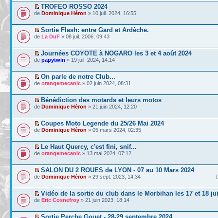
TROFEO ROSSO 2024
de
Dominique Héron
» 10 juil. 2024, 16:55
Sortie Flash: entre Gard et Ardèche.
de
La DuF
» 08 juil. 2006, 09:43
Journées COYOTE à NOGARO les 3 et 4 août 2024
de
papytwin
» 19 juil. 2024, 14:14
On parle de notre Club...
de
orangemecanic
» 02 juin 2024, 08:31
Bénédiction des motards et leurs motos
de
Dominique Héron
» 21 juin 2024, 12:20
Coupes Moto Legende du 25/26 Mai 2024
de
Dominique Héron
» 05 mars 2024, 02:35
Le Haut Quercy, c'est fini, snif...
de
orangemecanic
» 13 mai 2024, 07:12
SALON DU 2 ROUES de LYON - 07 au 10 Mars 2024
de
Dominique Héron
» 29 sept. 2023, 14:34
Vidéo de la sortie du club dans le Morbihan les 17 et 18 ju
de
Eric Cosnefroy
» 21 juin 2023, 18:14
Sortie Perche Gouet - 28-29 septembre 2024