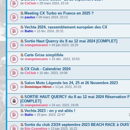
de
CxClub
» 29 mars 2024, 23:14
Meeting CX Turbo en France en 2025 ?
de
paulux
» 09 mars 2024, 23:13
Vechta 2024, rassemblement européen des CX
de
Baltic
» 15 fév. 2024, 20:31
Sortie Haut Quercy du 8 au 12 mai 2024 [COMPLET]
de
orangemecanic
» 04 juin 2023, 19:29
Carte Grise simplifiée
de
orangemecanic
» 15 déc. 2023, 10:53
CX Club - Calendrier 2024
de
CxClub
» 15 déc. 2023, 19:08
Salon Moto Légende les 24, 25 et 26 Novembre 2023
de
Dominique Héron
» 13 juil. 2023, 20:29
SORTIE HAUT QUERCY du 8 au 12 mai 2024 Réservation 
[COMPLET]
de
orangemecanic
» 24 oct. 2023, 19:05
Vechta 2023 : on y est allés !
de
Baltic
» 29 janv. 2023, 22:47
Sortie du club 23/24 septembre 2023 BEACH RACE à OUI
de
Eric Cosnefroy
» 13 juin 2023, 16:22