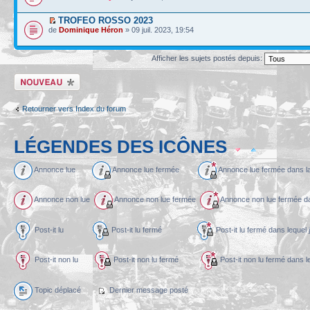
TROFEO ROSSO 2023
de
Dominique Héron
» 09 juil. 2023, 19:54
Afficher les sujets postés depuis:
Écrire un nouveau
sujet
Retourner vers Index du forum
LÉGENDES DES ICÔNES
Annonce lue
Annonce lue fermée
Annonce lue fermée dans l
Annonce non lue
Annonce non lue fermée
Annonce non lue fermée dan
Post-it lu
Post-it lu fermé
Post-it lu fermé dans l
Post-it non lu
Post-it non lu fermé
Post-it non lu fermé dans
Topic déplacé
Dernier message posté