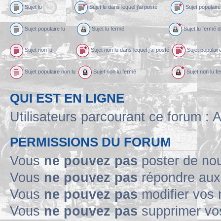
Sujet lu
Sujet lu dans lequel j’ai posté
Sujet populaire 
Sujet populaire lu
Sujet lu fermé
Sujet lu fermé d
Sujet non lu
Sujet non lu dans lequel j’ai posté
Sujet populaire
Sujet populaire non lu
Sujet non lu fermé
Sujet non lu fe
QUI EST EN LIGNE
Utilisateurs parcourant ce forum : A
PERMISSIONS DU FORUM
Vous
ne pouvez pas
poster de no
Vous
ne pouvez pas
répondre aux
Vous
ne pouvez pas
modifier vos
Vous
ne pouvez pas
supprimer v