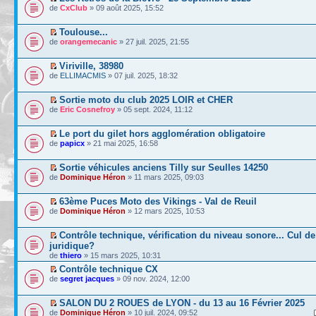
de
CxClub
» 09 août 2025, 15:52
Toulouse...
de
orangemecanic
» 27 juil. 2025, 21:55
Viriville, 38980
de
ELLIMACMIS
» 07 juil. 2025, 18:32
Sortie moto du club 2025 LOIR et CHER
de
Eric Cosnefroy
» 05 sept. 2024, 11:12
Le port du gilet hors agglomération obligatoire
de
papicx
» 21 mai 2025, 16:58
Sortie véhicules anciens Tilly sur Seulles 14250
de
Dominique Héron
» 11 mars 2025, 09:03
63ème Puces Moto des Vikings - Val de Reuil
de
Dominique Héron
» 12 mars 2025, 10:53
Contrôle technique, vérification du niveau sonore... Cul de
juridique?
de
thiero
» 15 mars 2025, 10:31
Contrôle technique CX
de
segret jacques
» 09 nov. 2024, 12:00
SALON DU 2 ROUES de LYON - du 13 au 16 Février 2025
de
Dominique Héron
» 10 juil. 2024, 09:52