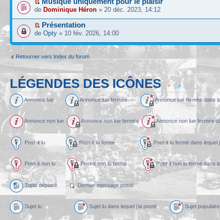
Musique uniquement pour le plaisir
de
Dominique Héron
» 20 déc. 2023, 14:12
Présentation
de
Opty
» 10 fév. 2026, 14:00
Retourner vers Index du forum
LÉGENDES DES ICÔNES
Annonce lue
Annonce lue fermée
Annonce lue fermée dans l
Annonce non lue
Annonce non lue fermée
Annonce non lue fermée dan
Post-it lu
Post-it lu fermé
Post-it lu fermé dans l
Post-it non lu
Post-it non lu fermé
Post-it non lu fermé dans
Topic déplacé
Dernier message posté
Sujet lu
Sujet lu dans lequel j’ai posté
Sujet populaire 