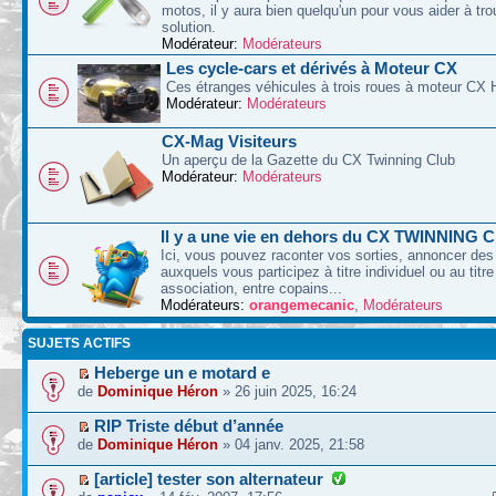
motos, il y aura bien quelqu'un pour vous aider à tr
solution.
Modérateur:
Modérateurs
Les cycle-cars et dérivés à Moteur CX
Ces étranges véhicules à trois roues à moteur CX 
Modérateur:
Modérateurs
CX-Mag Visiteurs
Un aperçu de la Gazette du CX Twinning Club
Modérateur:
Modérateurs
Il y a une vie en dehors du CX TWINNING C
Ici, vous pouvez raconter vos sorties, annoncer d
auxquels vous participez à titre individuel ou au titre
association, entre copains...
Modérateurs:
orangemecanic
,
Modérateurs
SUJETS ACTIFS
Heberge un e motard e
de
Dominique Héron
» 26 juin 2025, 16:24
RIP Triste début d’année
de
Dominique Héron
» 04 janv. 2025, 21:58
[article] tester son alternateur