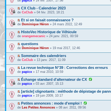
de
papicx
» 14 fév. 2007, 17:56
CX Club - Calendrier 2023
de
CxClub
» 04 fév. 2023, 18:21
Et si on faisait connaissance ?
de
Dominique Héron
» 24 mars 2022, 12:49
HistoVec Historique de Véhicule
de
orangemecanic
» 24 janv. 2021, 00:59
questions
de
Dominique Héron
» 19 mai 2017, 12:46
Sommaire des calendriers
de
CxClub
» 13 janv. 2017, 11:09
La revue technique N°39 : Corrections des erreurs
de
papicx
» 17 mai 2010, 10:59
Échange standard d'alternateur de CX
de
papicx
» 03 avr. 2007, 15:13
[article] clignotants : méthode de dépistage de pan
de
papicx
» 19 juin 2009, 10:17
Petites annonces : mode d'emploi !
de
Les Petites Annonces
» 08 avr. 2011, 09:56