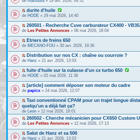
de
matsuura
» 19 avr. 2026, 09:31
durite d'huile
de
HODE
» 29 mai 2026, 14:40
260501 - Recherche Cuve carburateur CX400 - VB3
de
Les Petites Annonces
» 06 mai 2026, 18:04
Etriers de freins 650
de
MECANO-FOU
» 30 avr. 2026, 19:36
Distribution sur nos CX : chaîne ou courroie ?
de
Hanz
» 21 avr. 2026, 13:03
fuite d'huile sur la culasse d'un cx turbo 650
de
HODE
» 02 mai 2026, 11:36
[article] comment déposer son moteur du cadre
de
papicx
» 24 mai 2026, 12:07
Taxi conventionné CPAM pour un trajet longue dist
quelqu'un a déjà fait ça?
de
Leon
» 12 mai 2026, 18:01
260502 - Cherche mécanicien pour CX650 Custom 
de
Les Petites Annonces
» 12 mai 2026, 17:13
Salut de Hanz et sa 500
de
Hanz
» 21 avr. 2026, 13:03