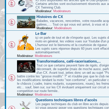
Ici sont disponibles les articles que le club propose 
Certains articles sont exclusivement réservés aux 
CX Twinning Club.
Modérateur:
Modérateurs
Histoires de CX
Balades, vacances, rencontres, votre nouvelle acqu
galères,.... Tout ce qui vous est arrivé, à vous et à
Modérateur:
Modérateurs
Le Bar
içi on parle de tout et de n'importe quoi. Les sujets d
moto en général, les vidéos vues sur Youtube d'un p
L'humour est le bienvenu et la courtoisie de rigueur.
Les sujets sans réponse depuis 60 jours sont effac
automatiquement.
Modérateur:
Modérateurs
Transformations, café-racerisations,...
Tout ce que certains peuvent faire de rigolo, d'origin
déconnant, de superbe (mais de moche aussi, parfoi
d'un CX. Avant tout, jettes donc un œil au sujet "P
battre contre les "grosse modifs" ?" et n'oublie pas que le club n
les modifications rendant la moto "non conforme", en particulier 
le châssis ( cadre, trains roulants, suspensions, roues), les freins
etc... sauf, bien sur, sur les CX évoluant uniquement sur circuit 
competition sur route fermée..
Modérateur:
Modérateurs
Questions techniques libres d'accès
Les pages techniques du club en libre accès depuis 
ici vous pouvez poser vos questions techniques co