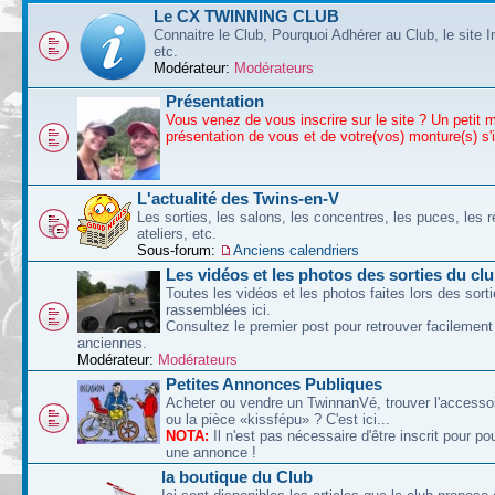
Le CX TWINNING CLUB
Connaitre le Club, Pourquoi Adhérer au Club, le site I
etc.
Modérateur:
Modérateurs
Présentation
Vous venez de vous inscrire sur le site ? Un petit 
présentation de vous et de votre(vos) monture(s) s'
L'actualité des Twins-en-V
Les sorties, les salons, les concentres, les puces, les r
ateliers, etc.
Sous-forum:
Anciens calendriers
Les vidéos et les photos des sorties du cl
Toutes les vidéos et les photos faites lors des sort
rassemblées ici.
Consultez le premier post pour retrouver facilement
anciennes.
Modérateur:
Modérateurs
Petites Annonces Publiques
Acheter ou vendre un TwinnanVé, trouver l'accessoi
ou la pièce «kissfépu» ? C'est ici...
NOTA:
Il n'est pas nécessaire d'être inscrit pour po
une annonce !
la boutique du Club