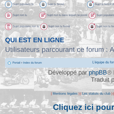
Sujet populaire lu
Sujet lu fermé
Sujet lu fermé d
Sujet non lu
Sujet non lu dans lequel j’ai posté
Sujet populaire
Sujet populaire non lu
Sujet non lu fermé
Sujet non lu fe
QUI EST EN LIGNE
Utilisateurs parcourant ce forum : A
L’équipe du fo
Portail
»
Index du forum
Développé par
phpBB
® 
Traduit 
|
Mentions légales
|-|
Les statuts du club
|-
Cliquez ici pou