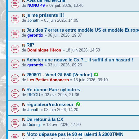
Avis de recherche
de
NONO 49
» 07 juil. 2026, 10:46
je me présente !!!
de
Jonath
» 03 juin 2026, 14:05
Jeu des 7 erreurs entre modèle US et modèle Europ
de
gerontix
» 06 juil. 2026, 19:37
RIP
de
Dominique Héron
» 18 juin 2026, 14:53
Acheter une nouvelle Cx ?... il suffit d'un hasard !
de
gerontix
» 03 juil. 2026, 09:26
260601 - Vend GL650 [Vendue]
de
Les Petites Annonces
» 15 juin 2026, 09:10
Re-donne Pare-cylindres
de
RICOU
» 02 avr. 2025, 21:36
régulateur/redresseur
de
Jonath
» 03 juin 2026, 14:20
De retour à la CX
de
Didiergil
» 13 avr. 2026, 17:30
Moto dépasse pas le 90 et ralenti à 2000T/MN