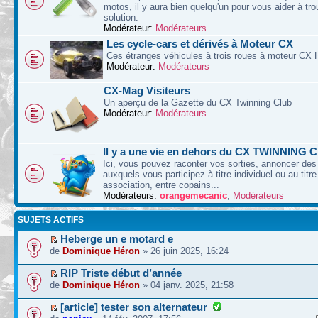
motos, il y aura bien quelqu'un pour vous aider à tr
solution.
Modérateur:
Modérateurs
Les cycle-cars et dérivés à Moteur CX
Ces étranges véhicules à trois roues à moteur CX 
Modérateur:
Modérateurs
CX-Mag Visiteurs
Un aperçu de la Gazette du CX Twinning Club
Modérateur:
Modérateurs
Il y a une vie en dehors du CX TWINNING C
Ici, vous pouvez raconter vos sorties, annoncer d
auxquels vous participez à titre individuel ou au titre
association, entre copains...
Modérateurs:
orangemecanic
,
Modérateurs
SUJETS ACTIFS
Heberge un e motard e
de
Dominique Héron
» 26 juin 2025, 16:24
RIP Triste début d’année
de
Dominique Héron
» 04 janv. 2025, 21:58
[article] tester son alternateur