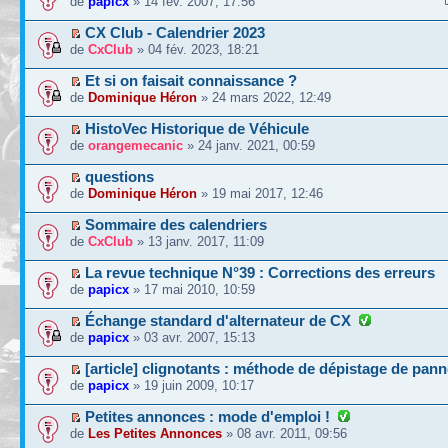
de
papicx
» 14 fév. 2007, 17:56
CX Club - Calendrier 2023
de
CxClub
» 04 fév. 2023, 18:21
Et si on faisait connaissance ?
de
Dominique Héron
» 24 mars 2022, 12:49
HistoVec Historique de Véhicule
de
orangemecanic
» 24 janv. 2021, 00:59
questions
de
Dominique Héron
» 19 mai 2017, 12:46
Sommaire des calendriers
de
CxClub
» 13 janv. 2017, 11:09
La revue technique N°39 : Corrections des erreurs
de
papicx
» 17 mai 2010, 10:59
Échange standard d'alternateur de CX
de
papicx
» 03 avr. 2007, 15:13
[article] clignotants : méthode de dépistage de pan
de
papicx
» 19 juin 2009, 10:17
Petites annonces : mode d'emploi !
de
Les Petites Annonces
» 08 avr. 2011, 09:56