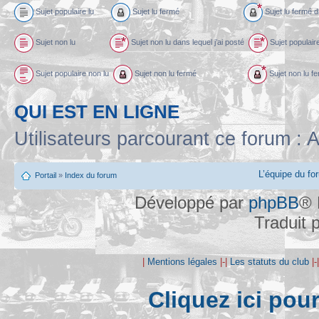
Sujet populaire lu
Sujet lu fermé
Sujet lu fermé d
Sujet non lu
Sujet non lu dans lequel j’ai posté
Sujet populaire
Sujet populaire non lu
Sujet non lu fermé
Sujet non lu fe
QUI EST EN LIGNE
Utilisateurs parcourant ce forum : A
L’équipe du fo
Portail
»
Index du forum
Développé par
phpBB
® 
Traduit 
|
Mentions légales
|-|
Les statuts du club
|-
Cliquez ici pou