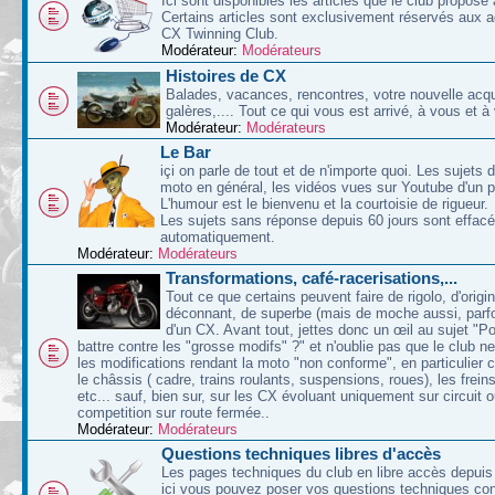
Ici sont disponibles les articles que le club propose 
Certains articles sont exclusivement réservés aux 
CX Twinning Club.
Modérateur:
Modérateurs
Histoires de CX
Balades, vacances, rencontres, votre nouvelle acqu
galères,.... Tout ce qui vous est arrivé, à vous et à
Modérateur:
Modérateurs
Le Bar
içi on parle de tout et de n'importe quoi. Les sujets d
moto en général, les vidéos vues sur Youtube d'un p
L'humour est le bienvenu et la courtoisie de rigueur.
Les sujets sans réponse depuis 60 jours sont effac
automatiquement.
Modérateur:
Modérateurs
Transformations, café-racerisations,...
Tout ce que certains peuvent faire de rigolo, d'origin
déconnant, de superbe (mais de moche aussi, parfoi
d'un CX. Avant tout, jettes donc un œil au sujet "P
battre contre les "grosse modifs" ?" et n'oublie pas que le club n
les modifications rendant la moto "non conforme", en particulier 
le châssis ( cadre, trains roulants, suspensions, roues), les freins
etc... sauf, bien sur, sur les CX évoluant uniquement sur circuit 
competition sur route fermée..
Modérateur:
Modérateurs
Questions techniques libres d'accès
Les pages techniques du club en libre accès depuis 
ici vous pouvez poser vos questions techniques co