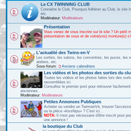
Le CX TWINNING CLUB
Connaitre le Club, Pourquoi Adhérer au Club, le site I
etc.
Modérateur:
Modérateurs
Présentation
Vous venez de vous inscrire sur le site ? Un petit 
présentation de vous et de votre(vos) monture(s) s'
L'actualité des Twins-en-V
Les sorties, les salons, les concentres, les puces, les r
ateliers, etc.
Sous-forum:
Anciens calendriers
Les vidéos et les photos des sorties du cl
Toutes les vidéos et les photos faites lors des sort
rassemblées ici.
Consultez le premier post pour retrouver facilement
anciennes.
Modérateur:
Modérateurs
Petites Annonces Publiques
Acheter ou vendre un TwinnanVé, trouver l'accessoi
ou la pièce «kissfépu» ? C'est ici...
NOTA:
Il n'est pas nécessaire d'être inscrit pour po
une annonce !
la boutique du Club