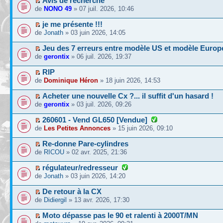
Avis de recherche
de
NONO 49
» 07 juil. 2026, 10:46
je me présente !!!
de
Jonath
» 03 juin 2026, 14:05
Jeu des 7 erreurs entre modèle US et modèle Europ
de
gerontix
» 06 juil. 2026, 19:37
RIP
de
Dominique Héron
» 18 juin 2026, 14:53
Acheter une nouvelle Cx ?... il suffit d'un hasard !
de
gerontix
» 03 juil. 2026, 09:26
260601 - Vend GL650 [Vendue]
de
Les Petites Annonces
» 15 juin 2026, 09:10
Re-donne Pare-cylindres
de
RICOU
» 02 avr. 2025, 21:36
régulateur/redresseur
de
Jonath
» 03 juin 2026, 14:20
De retour à la CX
de
Didiergil
» 13 avr. 2026, 17:30
Moto dépasse pas le 90 et ralenti à 2000T/MN