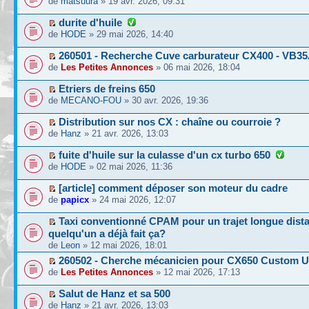
de
matsuura
» 19 avr. 2026, 09:31
durite d'huile
de
HODE
» 29 mai 2026, 14:40
260501 - Recherche Cuve carburateur CX400 - VB3
de
Les Petites Annonces
» 06 mai 2026, 18:04
Etriers de freins 650
de
MECANO-FOU
» 30 avr. 2026, 19:36
Distribution sur nos CX : chaîne ou courroie ?
de
Hanz
» 21 avr. 2026, 13:03
fuite d'huile sur la culasse d'un cx turbo 650
de
HODE
» 02 mai 2026, 11:36
[article] comment déposer son moteur du cadre
de
papicx
» 24 mai 2026, 12:07
Taxi conventionné CPAM pour un trajet longue dist
quelqu'un a déjà fait ça?
de
Leon
» 12 mai 2026, 18:01
260502 - Cherche mécanicien pour CX650 Custom 
de
Les Petites Annonces
» 12 mai 2026, 17:13
Salut de Hanz et sa 500
de
Hanz
» 21 avr. 2026, 13:03