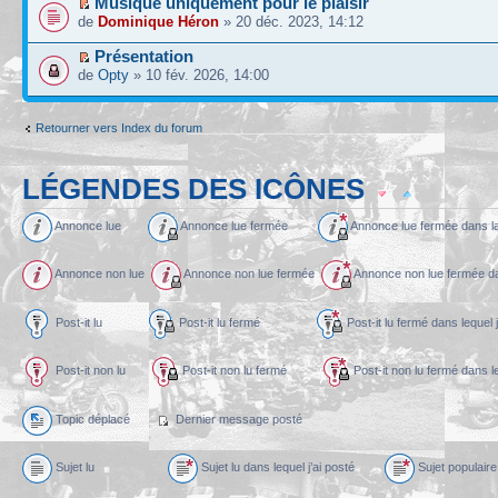
Musique uniquement pour le plaisir
de
Dominique Héron
» 20 déc. 2023, 14:12
Présentation
de
Opty
» 10 fév. 2026, 14:00
Retourner vers Index du forum
LÉGENDES DES ICÔNES
Annonce lue
Annonce lue fermée
Annonce lue fermée dans l
Annonce non lue
Annonce non lue fermée
Annonce non lue fermée dan
Post-it lu
Post-it lu fermé
Post-it lu fermé dans l
Post-it non lu
Post-it non lu fermé
Post-it non lu fermé dans
Topic déplacé
Dernier message posté
Sujet lu
Sujet lu dans lequel j’ai posté
Sujet populaire 