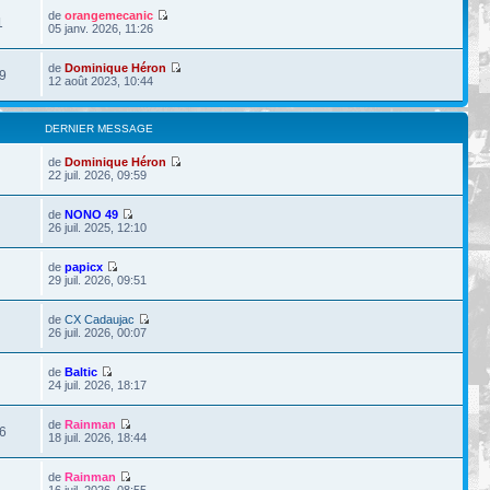
de
orangemecanic
1
05 janv. 2026, 11:26
de
Dominique Héron
9
12 août 2023, 10:44
DERNIER MESSAGE
de
Dominique Héron
22 juil. 2026, 09:59
de
NONO 49
26 juil. 2025, 12:10
de
papicx
29 juil. 2026, 09:51
de
CX Cadaujac
26 juil. 2026, 00:07
de
Baltic
24 juil. 2026, 18:17
de
Rainman
6
18 juil. 2026, 18:44
de
Rainman
16 juil. 2026, 08:55