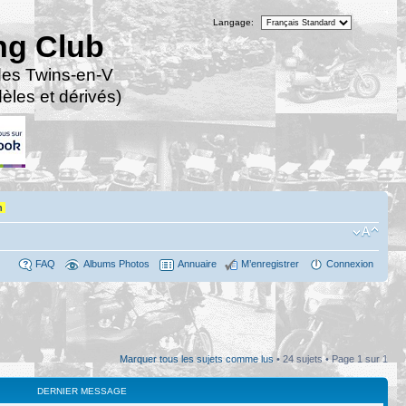
Langage:
ng Club
des Twins-en-V
les et dérivés)
n
FAQ
Albums Photos
Annuaire
M’enregistrer
Connexion
Marquer tous les sujets comme lus
• 24 sujets • Page
1
sur
1
DERNIER MESSAGE