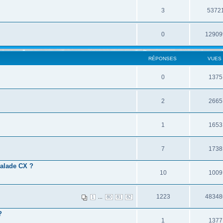
3
5372
0
12909
RÉPONSES
VUES
0
1375
2
2665
1
1653
7
1738
balade CX ?
10
1009
1223
48348
...
1
80
81
82
?
1
1377