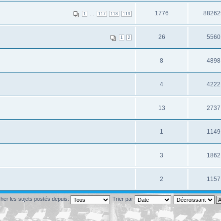
1776
88262
...
1
117
118
119
26
5560
1
2
8
4898
4
4222
13
2737
1
1149
3
1862
2
1157
cher les sujets postés depuis:
Trier par