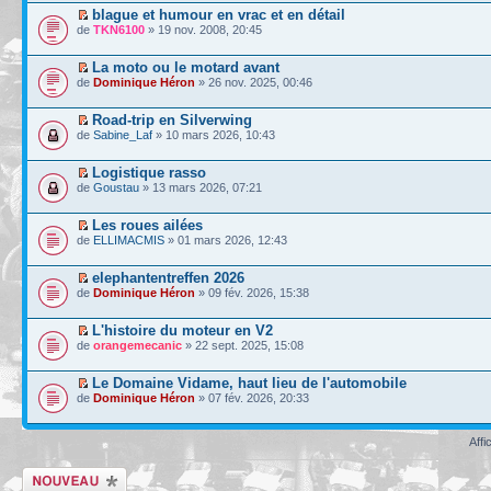
blague et humour en vrac et en détail
de
TKN6100
» 19 nov. 2008, 20:45
La moto ou le motard avant
de
Dominique Héron
» 26 nov. 2025, 00:46
Road-trip en Silverwing
de
Sabine_Laf
» 10 mars 2026, 10:43
Logistique rasso
de
Goustau
» 13 mars 2026, 07:21
Les roues ailées
de
ELLIMACMIS
» 01 mars 2026, 12:43
elephantentreffen 2026
de
Dominique Héron
» 09 fév. 2026, 15:38
L'histoire du moteur en V2
de
orangemecanic
» 22 sept. 2025, 15:08
Le Domaine Vidame, haut lieu de l'automobile
de
Dominique Héron
» 07 fév. 2026, 20:33
Affi
Écrire un nouveau
sujet