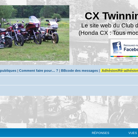
CX Twinni
Le site web du Club 
(Honda CX : Tous modè
 publiques
|
Comment faire pour… ?
|
BBcode des messages
|
Adhésion/Ré-adhésio
RÉPONSES
VUES