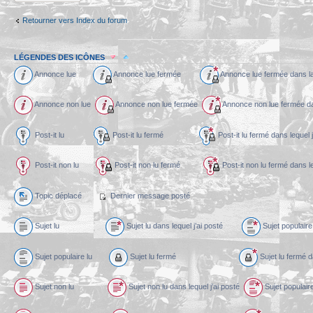
Retourner vers Index du forum
LÉGENDES DES ICÔNES
Annonce lue
Annonce lue fermée
Annonce lue fermée dans l
Annonce non lue
Annonce non lue fermée
Annonce non lue fermée dan
Post-it lu
Post-it lu fermé
Post-it lu fermé dans l
Post-it non lu
Post-it non lu fermé
Post-it non lu fermé dans
Topic déplacé
Dernier message posté
Sujet lu
Sujet lu dans lequel j’ai posté
Sujet populaire 
Sujet populaire lu
Sujet lu fermé
Sujet lu fermé d
Sujet non lu
Sujet non lu dans lequel j’ai posté
Sujet populaire