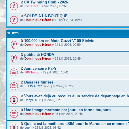
CX Twinning Club - 2026
de
CxClub
» 13 nov. 2025, 16:32
SOLDE A LA BOUTIQUE
de
Dominique Héron
» 12 août 2023, 10:44
SUJETS
100.000 km en Moto Guzzi V100 Stelvio
de
Dominique Héron
» 22 juil. 2026, 09:59
publicité HONDA
de
Dominique Héron
» 23 juil. 2025, 10:49
Anniversaire PaPi
de
500 Turbo
» 22 juil. 2026, 10:41
Dans les fumées
de
ELLIMACMIS
» 25 juil. 2026, 10:26
Vous avez déjà eu recours à un service de dépannage en 
de
Danyel
» 08 juil. 2026, 11:16
Une image marrante par jour...en forme toujours
de
Dominique Héron
» 03 janv. 2020, 09:48
Quelle est la meilleure eSIM pour le Maroc en ce moment 
de
Leon
» 16 juil. 2026, 08:42