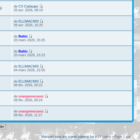
de
CX Cadaujac
9
20 avr. 2026, 08:19
de
ELLIMACMIS
09 avr. 2026, 16:25
de
Baltic
20 mars 2026, 15:25
de
Baltic
20 mars 2026, 15:23
de
ELLIMACMIS
04 mars 2026, 22:55
de
ELLIMACMIS
09 fév. 2026, 20:22
de
orangemecanic
09 fév. 2026, 09:24
de
orangemecanic
08 fév. 2026, 11:27
Marquer tous les sujets comme lus
• 24 sujets • Page
1
sur
1