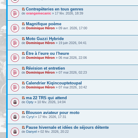
Contrepèteries en tous genres
de
orangemecanic
» 17 fév. 2026, 18:39
Magnifique poème
de
Dominique Héron
» 09 avr. 2026, 17:00
Moto Guzzi Hybride
de
Dominique Héron
» 19 juin 2026, 04:41
Ëtre à l'eure ou l'heure
de
Dominique Héron
» 06 mai 2026, 22:06
Révision et entretien
de
Dominique Héron
» 07 mai 2026, 02:23
Calendrier Kiqincouptetoupal
de
Dominique Héron
» 07 mai 2026, 10:42
ma 22 TRS qui attend
de
Opty
» 10 fév. 2026, 14:04
Blouson aviateur pour moto
de
Cyryl
» 17 fév. 2026, 17:31
Pause hivernale et idées de séjours détente
de
Danyel
» 02 fév. 2026, 20:22