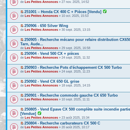
de
Les Petites Annonces
» 27 nov. 2025, 14:52
251001 – Honda CX 400 C + Pièces [Vendu]
de
Les Petites Annonces
» 10 oct. 2025, 15:53
250906 - 650 Silver Wing
de
Les Petites Annonces
» 30 sept. 2025, 13:15
250905 - Recherche mécano pour refaire distribution CX65
Tarn, Aude...
de
Les Petites Annonces
» 29 sept. 2025, 16:58
250904 - Vend 500 CX + pièces
de
Les Petites Annonces
» 24 sept. 2025, 11:32
250903 - Recherche Pots d'échappement CX 500 Turbo
de
Les Petites Annonces
» 24 sept. 2025, 11:23
250902 - Vend CX 650 GL grise
de
Les Petites Annonces
» 18 sept. 2025, 14:15
250901 - Recherche commodo gauche CX 650 Turbo
de
Les Petites Annonces
» 10 sept. 2025, 11:11
250805 - Vend Epave CX 500 complète suite incendie partie
[Vendue]
de
Les Petites Annonces
» 23 août 2025, 15:34
250804 - Recherche carburateurs CX 500 C
de
Les Petites Annonces
» 20 août 2025, 10:17