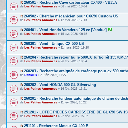
260501 - Recherche Cuve carburateur CX400 - VB35A
de
Les Petites Annonces
» 06 mai 2026, 18:04
260502 - Cherche mécanicien pour CX650 Custom US
de
Les Petites Annonces
» 12 mai 2026, 17:13
260401 - Vend Honda Varadero 125 cc [Vendue]
de
Les Petites Annonces
» 15 avr. 2026, 09:15
260301 - Vend - Unique CX 500 US
de
Les Petites Annonces
» 11 mars 2026, 19:20
260204 - Recherche retour huile 500CX Turbo réf 15570MC
de
Les Petites Annonces
» 26 fév. 2026, 10:54
260203 - Recherche araignée de carénage pour cx 500 turb
de
Daniel B
» 21 fév. 2026, 14:27
260202 - Vend HONDA 500 GL Silverwing
de
Les Petites Annonces
» 16 fév. 2026, 13:21
260201 - Recherche tendeur automatique de chaine de dist
de
Les Petites Annonces
» 11 fév. 2026, 15:22
251201 - LOTDE PIECES CARROSSERIE DE GL 650 SW 19
de
Les Petites Annonces
» 22 déc. 2025, 15:32
251101 - Recherche Moteur CX 400 E