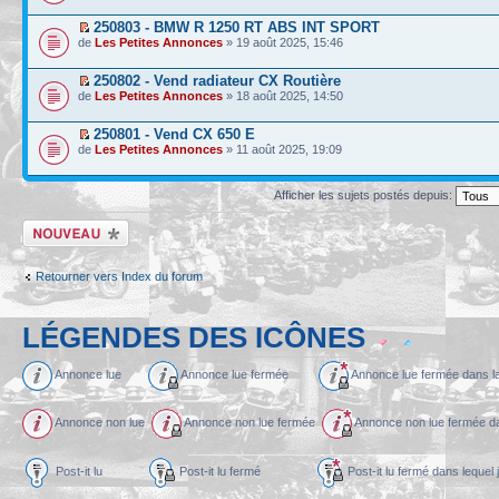
250803 - BMW R 1250 RT ABS INT SPORT
de
Les Petites Annonces
» 19 août 2025, 15:46
250802 - Vend radiateur CX Routière
de
Les Petites Annonces
» 18 août 2025, 14:50
250801 - Vend CX 650 E
de
Les Petites Annonces
» 11 août 2025, 19:09
Afficher les sujets postés depuis:
Écrire un nouveau
sujet
Retourner vers Index du forum
LÉGENDES DES ICÔNES
Annonce lue
Annonce lue fermée
Annonce lue fermée dans l
Annonce non lue
Annonce non lue fermée
Annonce non lue fermée dan
Post-it lu
Post-it lu fermé
Post-it lu fermé dans l