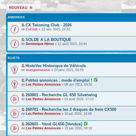
Écrire un nouveau
sujet
ANNONCES
CX Twinning Club - 2026
de
CxClub
» 13 nov. 2025, 16:32
SOLDE A LA BOUTIQUE
de
Dominique Héron
» 12 août 2023, 10:44
SUJETS
HistoVec Historique de Véhicule
de
orangemecanic
» 24 janv. 2021, 00:59
Petites annonces : mode d'emploi !
de
Les Petites Annonces
» 08 avr. 2011, 09:56
260801 - Recherche GL 650 Silverwing
de
Les Petites Annonces
» 03 août 2026, 17:10
260701 - Recherche les 2 disques de frein CX500
de
Les Petites Annonces
» 30 juil. 2026, 16:09
260601 - Vend GL650 [Vendue]
de
Les Petites Annonces
» 15 juin 2026, 09:10