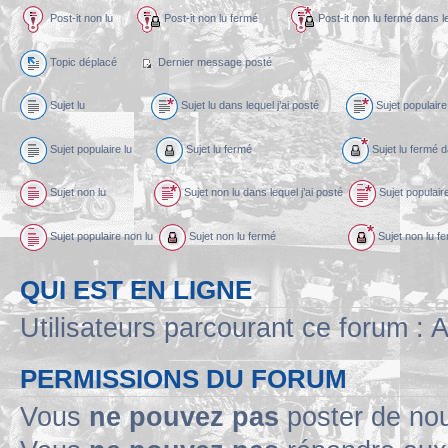
Post-it non lu
Post-it non lu fermé
Post-it non lu fermé dans
Topic déplacé
Dernier message posté
Sujet lu
Sujet lu dans lequel j’ai posté
Sujet populaire 
Sujet populaire lu
Sujet lu fermé
Sujet lu fermé d
Sujet non lu
Sujet non lu dans lequel j’ai posté
Sujet populaire
Sujet populaire non lu
Sujet non lu fermé
Sujet non lu fe
QUI EST EN LIGNE
Utilisateurs parcourant ce forum : A
PERMISSIONS DU FORUM
Vous
ne pouvez pas
poster de no