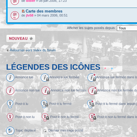
de
didier
» 08 juin 2006, 17:23
Carte des membres
de
jlv58
» 04 mars 2006, 00:51
Afficher les sujets postés depuis:
Écrire un nouveau
sujet
Retourner vers Index du forum
LÉGENDES DES ICÔNES
Annonce lue
Annonce lue fermée
Annonce lue fermée dans l
Annonce non lue
Annonce non lue fermée
Annonce non lue fermée dan
Post-it lu
Post-it lu fermé
Post-it lu fermé dans l
Post-it non lu
Post-it non lu fermé
Post-it non lu fermé dans
Topic déplacé
Dernier message posté