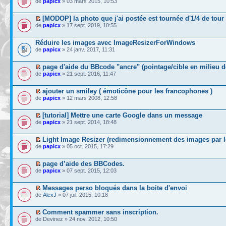
de
papicx
» 03 mars 2015, 10:53
[MODOP] la photo que j'ai postée est tournée d'1/4 de tour 
de
papicx
» 17 sept. 2019, 10:55
Réduire les images avec ImageResizerForWindows
de
papicx
» 24 janv. 2017, 11:31
page d'aide du BBcode "ancre" (pointage/cible en milieu d
de
papicx
» 21 sept. 2016, 11:47
ajouter un smiley ( émoticône pour les francophones )
de
papicx
» 12 mars 2008, 12:58
[tutorial] Mettre une carte Google dans un message
de
papicx
» 21 sept. 2014, 18:48
Light Image Resizer (redimensionnement des images par lo
de
papicx
» 05 oct. 2015, 17:29
page d’aide des BBCodes.
de
papicx
» 07 sept. 2015, 12:03
Messages perso bloqués dans la boite d'envoi
de
AlexJ
» 07 juil. 2015, 10:18
Comment spammer sans inscription.
de Devinez » 24 nov. 2012, 10:50