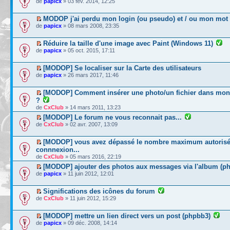
de
papicx
» 03 fév. 2014, 12:25
MODOP j'ai perdu mon login (ou pseudo) et / ou mon mot
de
papicx
» 08 mars 2008, 23:35
Réduire la taille d'une image avec Paint (Windows 11)
de
papicx
» 05 oct. 2015, 17:11
[MODOP] Se localiser sur la Carte des utilisateurs
de
papicx
» 26 mars 2017, 11:46
[MODOP] Comment insérer une photo/un fichier dans mo
?
de
CxClub
» 14 mars 2011, 13:23
[MODOP] Le forum ne vous reconnait pas...
de
CxClub
» 02 avr. 2007, 13:09
[MODOP] vous avez dépassé le nombre maximum autorisé
connnexion...
de
CxClub
» 05 mars 2016, 22:19
[MODOP] ajouter des photos aux messages via l'album (p
de
papicx
» 11 juin 2012, 12:01
Significations des icônes du forum
de
CxClub
» 11 juin 2012, 15:29
[MODOP] mettre un lien direct vers un post (phpbb3)
de
papicx
» 09 déc. 2008, 14:14