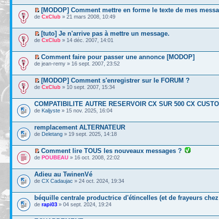
[MODOP] Comment mettre en forme le texte de mes messa
de
CxClub
» 21 mars 2008, 10:49
[tuto] Je n'arrive pas à mettre un message.
de
CxClub
» 14 déc. 2007, 14:01
Comment faire pour passer une annonce [MODOP]
de jean-remy » 16 sept. 2007, 23:52
[MODOP] Comment s'enregistrer sur le FORUM ?
de
CxClub
» 10 sept. 2007, 15:34
COMPATIBILITE AUTRE RESERVOIR CX SUR 500 CX CUSTO
de
Kaljyste
» 15 nov. 2025, 16:04
remplacement ALTERNATEUR
de
Deletang
» 19 sept. 2025, 14:18
Comment lire TOUS les nouveaux messages ?
de
POUBEAU
» 16 oct. 2008, 22:02
Adieu au TwinenVé
de
CX Cadaujac
» 24 oct. 2024, 19:34
béquille centrale productrice d'étincelles (et de frayeurs che
de
rapi03
» 04 sept. 2024, 19:24