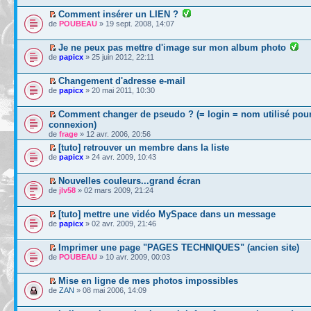
Comment insérer un LIEN ?
de
POUBEAU
» 19 sept. 2008, 14:07
Je ne peux pas mettre d'image sur mon album photo
de
papicx
» 25 juin 2012, 22:11
Changement d'adresse e-mail
de
papicx
» 20 mai 2011, 10:30
Comment changer de pseudo ? (= login = nom utilisé pour
connexion)
de
frage
» 12 avr. 2006, 20:56
[tuto] retrouver un membre dans la liste
de
papicx
» 24 avr. 2009, 10:43
Nouvelles couleurs...grand écran
de
jlv58
» 02 mars 2009, 21:24
[tuto] mettre une vidéo MySpace dans un message
de
papicx
» 02 avr. 2009, 21:46
Imprimer une page "PAGES TECHNIQUES" (ancien site)
de
POUBEAU
» 10 avr. 2009, 00:03
Mise en ligne de mes photos impossibles
de
ZAN
» 08 mai 2006, 14:09