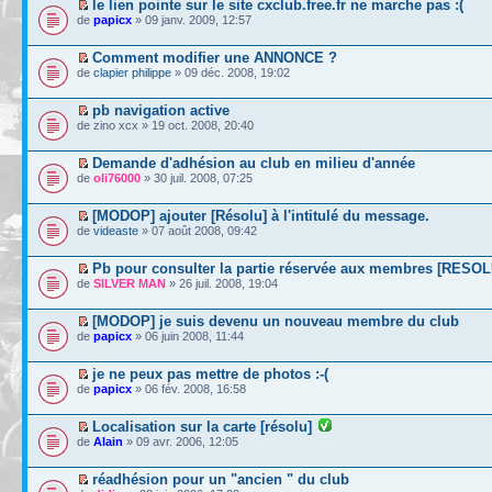
le lien pointe sur le site cxclub.free.fr ne marche pas :(
de
papicx
» 09 janv. 2009, 12:57
Comment modifier une ANNONCE ?
de
clapier philippe
» 09 déc. 2008, 19:02
pb navigation active
de zino xcx » 19 oct. 2008, 20:40
Demande d'adhésion au club en milieu d'année
de
oli76000
» 30 juil. 2008, 07:25
[MODOP] ajouter [Résolu] à l'intitulé du message.
de
videaste
» 07 août 2008, 09:42
Pb pour consulter la partie réservée aux membres [RESOL
de
SILVER MAN
» 26 juil. 2008, 19:04
[MODOP] je suis devenu un nouveau membre du club
de
papicx
» 06 juin 2008, 11:44
je ne peux pas mettre de photos :-(
de
papicx
» 06 fév. 2008, 16:58
Localisation sur la carte [résolu]
de
Alain
» 09 avr. 2006, 12:05
réadhésion pour un "ancien " du club