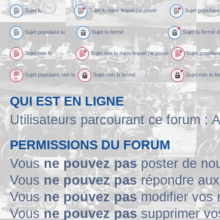
Sujet lu
Sujet lu dans lequel j’ai posté
Sujet populaire 
Sujet populaire lu
Sujet lu fermé
Sujet lu fermé d
Sujet non lu
Sujet non lu dans lequel j’ai posté
Sujet populaire
Sujet populaire non lu
Sujet non lu fermé
Sujet non lu fe
QUI EST EN LIGNE
Utilisateurs parcourant ce forum : A
PERMISSIONS DU FORUM
Vous
ne pouvez pas
poster de no
Vous
ne pouvez pas
répondre aux
Vous
ne pouvez pas
modifier vos
Vous
ne pouvez pas
supprimer v