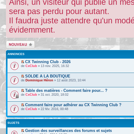
Ainsi, un visiteur qui publie un m
sera pas perdu pour autant.
Il faudra juste attendre qu'un mod
évidemment.
Écrire un nouveau
sujet
ANNONCES
CX Twinning Club - 2026
de
CxClub
» 13 nov. 2025, 16:32
SOLDE A LA BOUTIQUE
de
Dominique Héron
» 12 août 2023, 10:44
Table des matières - Comment faire pour... ?
de
CxClub
» 31 oct. 2020, 18:02
Comment faire pour adhérer au CX Twinning Club ?
de
CxClub
» 22 fév. 2016, 00:48
SUJETS
Gestion des surveillances des forums et sujets