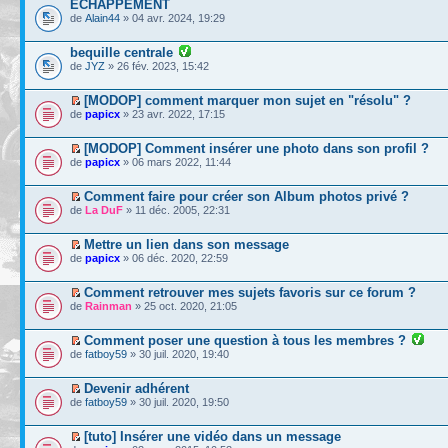
ECHAPPEMENT
de
Alain44
» 04 avr. 2024, 19:29
bequille centrale
de
JYZ
» 26 fév. 2023, 15:42
[MODOP] comment marquer mon sujet en "résolu" ?
de
papicx
» 23 avr. 2022, 17:15
[MODOP] Comment insérer une photo dans son profil ?
de
papicx
» 06 mars 2022, 11:44
Comment faire pour créer son Album photos privé ?
de
La DuF
» 11 déc. 2005, 22:31
Mettre un lien dans son message
de
papicx
» 06 déc. 2020, 22:59
Comment retrouver mes sujets favoris sur ce forum ?
de
Rainman
» 25 oct. 2020, 21:05
Comment poser une question à tous les membres ?
de
fatboy59
» 30 juil. 2020, 19:40
Devenir adhérent
de
fatboy59
» 30 juil. 2020, 19:50
[tuto] Insérer une vidéo dans un message