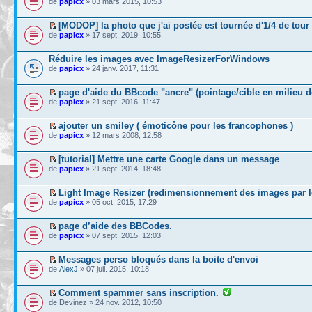
de
papicx
» 03 mars 2015, 10:53
[MODOP] la photo que j'ai postée est tournée d'1/4 de tour 
de
papicx
» 17 sept. 2019, 10:55
Réduire les images avec ImageResizerForWindows
de
papicx
» 24 janv. 2017, 11:31
page d'aide du BBcode "ancre" (pointage/cible en milieu d
de
papicx
» 21 sept. 2016, 11:47
ajouter un smiley ( émoticône pour les francophones )
de
papicx
» 12 mars 2008, 12:58
[tutorial] Mettre une carte Google dans un message
de
papicx
» 21 sept. 2014, 18:48
Light Image Resizer (redimensionnement des images par lo
de
papicx
» 05 oct. 2015, 17:29
page d’aide des BBCodes.
de
papicx
» 07 sept. 2015, 12:03
Messages perso bloqués dans la boite d'envoi
de
AlexJ
» 07 juil. 2015, 10:18
Comment spammer sans inscription.
de Devinez » 24 nov. 2012, 10:50