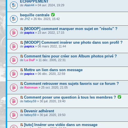
ECHAPPEMENT
de
Alain44
» 04 avr. 2024, 19:29
bequille centrale
de
JYZ
» 26 fév. 2023, 15:42
[MODOP] comment marquer mon sujet en "résolu" ?
de
papicx
» 23 avr. 2022, 17:15
[MODOP] Comment insérer une photo dans son profil ?
de
papicx
» 06 mars 2022, 11:44
Comment faire pour créer son Album photos privé ?
de
La DuF
» 11 déc. 2005, 22:31
Mettre un lien dans son message
de
papicx
» 06 déc. 2020, 22:59
Comment retrouver mes sujets favoris sur ce forum ?
de
Rainman
» 25 oct. 2020, 21:05
Comment poser une question à tous les membres ?
de
fatboy59
» 30 juil. 2020, 19:40
Devenir adhérent
de
fatboy59
» 30 juil. 2020, 19:50
[tuto] Insérer une vidéo dans un message