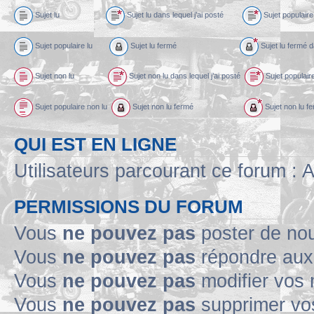
Sujet lu
Sujet lu dans lequel j’ai posté
Sujet populaire 
Sujet populaire lu
Sujet lu fermé
Sujet lu fermé d
Sujet non lu
Sujet non lu dans lequel j’ai posté
Sujet populaire
Sujet populaire non lu
Sujet non lu fermé
Sujet non lu fe
QUI EST EN LIGNE
Utilisateurs parcourant ce forum : A
PERMISSIONS DU FORUM
Vous
ne pouvez pas
poster de no
Vous
ne pouvez pas
répondre aux
Vous
ne pouvez pas
modifier vos
Vous
ne pouvez pas
supprimer v