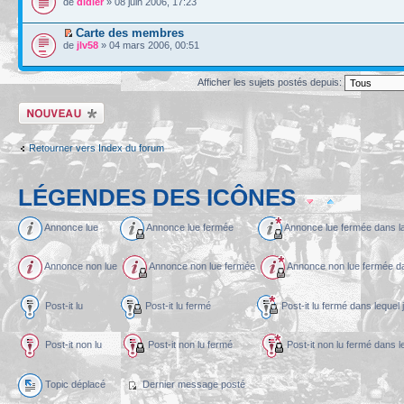
de
didier
» 08 juin 2006, 17:23
Carte des membres
de
jlv58
» 04 mars 2006, 00:51
Afficher les sujets postés depuis:
Écrire un nouveau
sujet
Retourner vers Index du forum
LÉGENDES DES ICÔNES
Annonce lue
Annonce lue fermée
Annonce lue fermée dans l
Annonce non lue
Annonce non lue fermée
Annonce non lue fermée dan
Post-it lu
Post-it lu fermé
Post-it lu fermé dans l
Post-it non lu
Post-it non lu fermé
Post-it non lu fermé dans
Topic déplacé
Dernier message posté