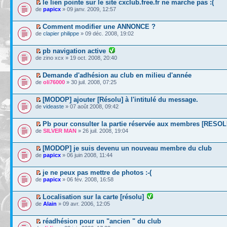
le lien pointe sur le site cxclub.free.fr ne marche pas :(
de
papicx
» 09 janv. 2009, 12:57
Comment modifier une ANNONCE ?
de
clapier philippe
» 09 déc. 2008, 19:02
pb navigation active
de zino xcx » 19 oct. 2008, 20:40
Demande d'adhésion au club en milieu d'année
de
oli76000
» 30 juil. 2008, 07:25
[MODOP] ajouter [Résolu] à l'intitulé du message.
de
videaste
» 07 août 2008, 09:42
Pb pour consulter la partie réservée aux membres [RESOL
de
SILVER MAN
» 26 juil. 2008, 19:04
[MODOP] je suis devenu un nouveau membre du club
de
papicx
» 06 juin 2008, 11:44
je ne peux pas mettre de photos :-(
de
papicx
» 06 fév. 2008, 16:58
Localisation sur la carte [résolu]
de
Alain
» 09 avr. 2006, 12:05
réadhésion pour un "ancien " du club