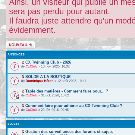
Ainsi, un visiteur qui publie un m
sera pas perdu pour autant.
Il faudra juste attendre qu'un mod
évidemment.
Écrire un nouveau
sujet
ANNONCES
CX Twinning Club - 2026
de
CxClub
» 13 nov. 2025, 16:32
SOLDE A LA BOUTIQUE
de
Dominique Héron
» 12 août 2023, 10:44
Table des matières - Comment faire pour... ?
de
CxClub
» 31 oct. 2020, 18:02
Comment faire pour adhérer au CX Twinning Club ?
de
CxClub
» 22 fév. 2016, 00:48
SUJETS
Gestion des surveillances des forums et sujets