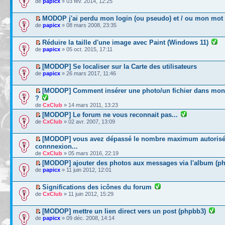
de
papicx
» 03 fév. 2014, 12:25
MODOP j'ai perdu mon login (ou pseudo) et / ou mon mot
de
papicx
» 08 mars 2008, 23:35
Réduire la taille d'une image avec Paint (Windows 11)
de
papicx
» 05 oct. 2015, 17:11
[MODOP] Se localiser sur la Carte des utilisateurs
de
papicx
» 26 mars 2017, 11:46
[MODOP] Comment insérer une photo/un fichier dans mo
?
de
CxClub
» 14 mars 2011, 13:23
[MODOP] Le forum ne vous reconnait pas...
de
CxClub
» 02 avr. 2007, 13:09
[MODOP] vous avez dépassé le nombre maximum autorisé
connnexion...
de
CxClub
» 05 mars 2016, 22:19
[MODOP] ajouter des photos aux messages via l'album (p
de
papicx
» 11 juin 2012, 12:01
Significations des icônes du forum
de
CxClub
» 11 juin 2012, 15:29
[MODOP] mettre un lien direct vers un post (phpbb3)
de
papicx
» 09 déc. 2008, 14:14