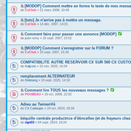
[MODOP] Comment mettre en forme le texte de mes messa
de
CxClub
» 21 mars 2008, 10:49
[tuto] Je n'arrive pas à mettre un message.
de
CxClub
» 14 déc. 2007, 14:01
Comment faire pour passer une annonce [MODOP]
de jean-remy » 16 sept. 2007, 23:52
[MODOP] Comment s'enregistrer sur le FORUM ?
de
CxClub
» 10 sept. 2007, 15:34
COMPATIBILITE AUTRE RESERVOIR CX SUR 500 CX CUSTO
de
Kaljyste
» 15 nov. 2025, 16:04
remplacement ALTERNATEUR
de
Deletang
» 19 sept. 2025, 14:18
Comment lire TOUS les nouveaux messages ?
de
POUBEAU
» 16 oct. 2008, 22:02
Adieu au TwinenVé
de
CX Cadaujac
» 24 oct. 2024, 19:34
béquille centrale productrice d'étincelles (et de frayeurs che
de
rapi03
» 04 sept. 2024, 19:24