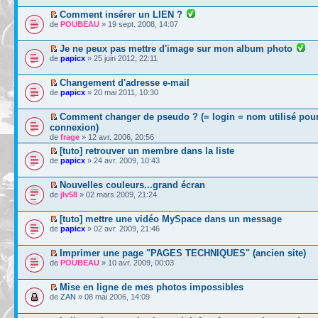
Comment insérer un LIEN ?
de
POUBEAU
» 19 sept. 2008, 14:07
Je ne peux pas mettre d'image sur mon album photo
de
papicx
» 25 juin 2012, 22:11
Changement d'adresse e-mail
de
papicx
» 20 mai 2011, 10:30
Comment changer de pseudo ? (= login = nom utilisé pour
connexion)
de
frage
» 12 avr. 2006, 20:56
[tuto] retrouver un membre dans la liste
de
papicx
» 24 avr. 2009, 10:43
Nouvelles couleurs...grand écran
de
jlv58
» 02 mars 2009, 21:24
[tuto] mettre une vidéo MySpace dans un message
de
papicx
» 02 avr. 2009, 21:46
Imprimer une page "PAGES TECHNIQUES" (ancien site)
de
POUBEAU
» 10 avr. 2009, 00:03
Mise en ligne de mes photos impossibles
de
ZAN
» 08 mai 2006, 14:09