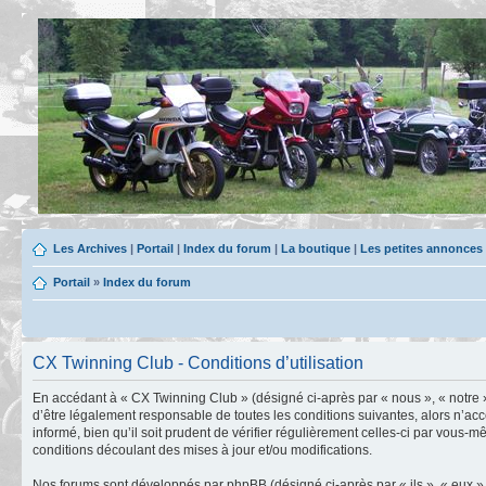
Les Archives
|
Portail
|
Index du forum
|
La boutique
|
Les petites annonces
Portail
»
Index du forum
CX Twinning Club - Conditions d’utilisation
En accédant à « CX Twinning Club » (désigné ci-après par « nous », « notre »
d’être légalement responsable de toutes les conditions suivantes, alors n’ac
informé, bien qu’il soit prudent de vérifier régulièrement celles-ci par vou
conditions découlant des mises à jour et/ou modifications.
Nos forums sont développés par phpBB (désigné ci-après par « ils », « eux »,