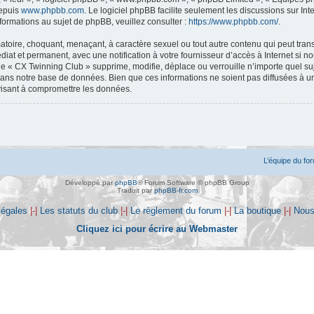
depuis
www.phpbb.com
. Le logiciel phpBB facilite seulement les discussions sur 
rmations au sujet de phpBB, veuillez consulter :
https://www.phpbb.com/
.
atoire, choquant, menaçant, à caractère sexuel ou tout autre contenu qui peut tran
diat et permanent, avec une notification à votre fournisseur d’accès à Internet si 
e « CX Twinning Club » supprime, modifie, déplace ou verrouille n’importe quel s
dans notre base de données. Bien que ces informations ne soient pas diffusées à u
visant à compromettre les données.
L’équipe du fo
Développé par
phpBB
® Forum Software © phpBB Group
Traduit par
phpBB-fr.com
légales
|-|
Les statuts du club
|-|
Le règlement du forum
|-|
La boutique
|-|
Nous
Cliquez ici pour écrire au Webmaster