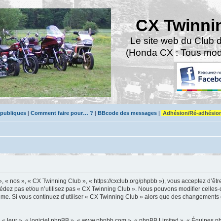
CX Twinni
Le site web du Club 
(Honda CX : Tous modè
 publiques
|
Comment faire pour… ?
|
BBcode des messages
|
Adhésion/Ré-adhésio
, « nos », « CX Twinning Club », « https://cxclub.org/phpbb »), vous acceptez d’ê
cédez pas et/ou n’utilisez pas « CX Twinning Club ». Nous pouvons modifier celles
s-même. Si vous continuez d’utiliser « CX Twinning Club » alors que des changements
 « leur », « logiciel phpBB », « www.phpbb.com », « phpBB Limited », « Équipes php