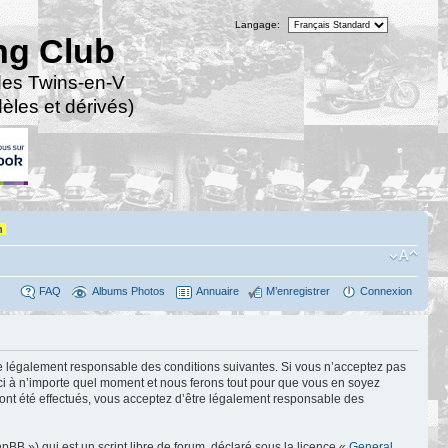
Langage:
ng Club
des Twins-en-V
les et dérivés)
n
FAQ
Albums Photos
Annuaire
M’enregistrer
Connexion
tre légalement responsable des conditions suivantes. Si vous n’acceptez pas
-ci à n’importe quel moment et nous ferons tout pour que vous en soyez
 ont été effectués, vous acceptez d’être légalement responsable des
BB ») qui est un script libre de forum, déclaré sous la licence «
General