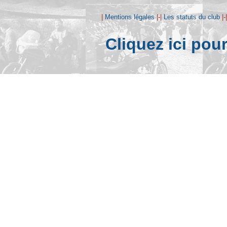
|
Mentions légales
|-|
Les statuts du club
|-
Cliquez ici pou