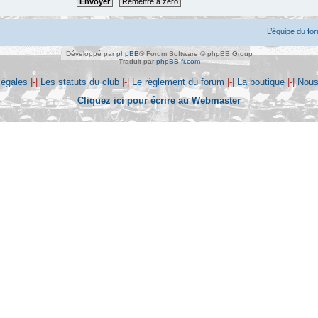
L’équipe du fo
Développé par
phpBB
® Forum Software © phpBB Group
Traduit par
phpBB-fr.com
légales
|-|
Les statuts du club
|-|
Le règlement du forum
|-|
La boutique
|-|
Nous
Cliquez ici pour écrire au Webmaster