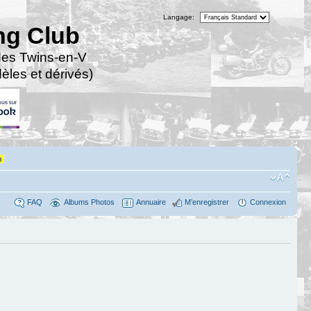
Langage:
ng Club
des Twins-en-V
les et dérivés)
n
FAQ
Albums Photos
Annuaire
M’enregistrer
Connexion