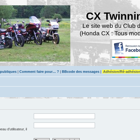
CX Twinni
Le site web du Club 
(Honda CX : Tous modè
 publiques
|
Comment faire pour… ?
|
BBcode des messages
|
Adhésion/Ré-adhésio
u d’utilisateur, il