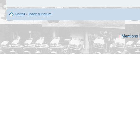
Portail
»
Index du forum
|
Mentions 