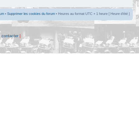
rum
•
Supprimer les cookies du forum
• Heures au format UTC + 1 heure [ Heure d’été ]
 contacter
|