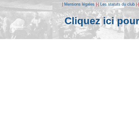
|
Mentions légales
|-|
Les statuts du club
|-
Cliquez ici pou