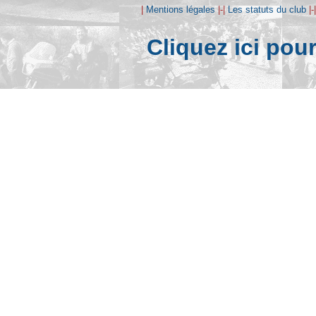
|
Mentions légales
|-|
Les statuts du club
|-
Cliquez ici pou