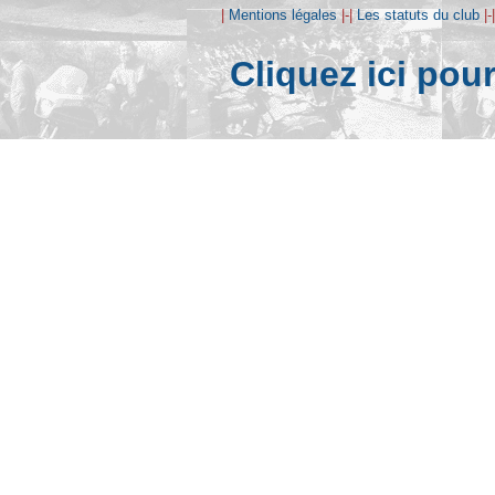
|
Mentions légales
|-|
Les statuts du club
|-
Cliquez ici pou